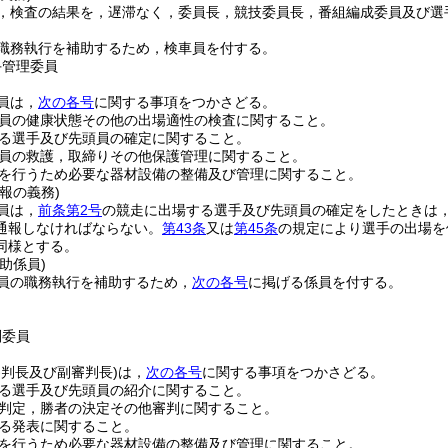
，検査の結果を，遅滞なく，委員長，競技委員長，番組編成委員及び選
職務執行を補助するため，検車員を付する。
手管理委員
員は，
次の各号
に関する事項をつかさどる。
員の健康状態その他の出場適性の検査に関すること。
る選手及び先頭員の確定に関すること。
員の救護，取締りその他保護管理に関すること。
を行うため必要な器材設備の整備及び管理に関すること。
報の義務)
員は，
前条第2号
の競走に出場する選手及び先頭員の確定をしたときは
通報しなければならない。
第43条
又は
第45条
の規定により選手の出場を
同様とする。
助係員)
員の職務執行を補助するため，
次の各号
に掲げる係員を付する。
判委員
審判長及び副審判長)
は，
次の各号
に関する事項をつかさどる。
る選手及び先頭員の紹介に関すること。
判定，勝者の決定その他審判に関すること。
る発表に関すること。
を行うため必要な器材設備の整備及び管理に関すること。