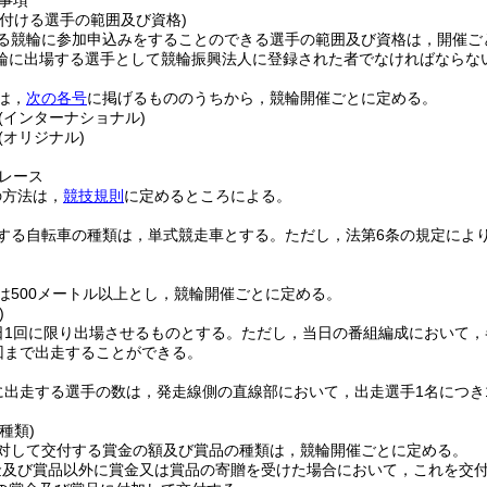
事項
け付ける選手の範囲及び資格)
る競輪に参加申込みをすることのできる選手の範囲及び資格は，開催ご
輪に出場する選手として競輪振興法人に登録された者でなければならな
は，
次の各号
に掲げるもののうちから，競輪開催ごとに定める。
(インターナショナル)
(オリジナル)
レース
の方法は，
競技規則
に定めるところによる。
する自転車の種類は，単式競走車とする。
ただし，法第6条の規定によ
は500メートル以上とし，競輪開催ごとに定める。
)
日1回に限り出場させるものとする。
ただし，当日の番組編成において，
回まで出走することができる。
に出走する選手の数は，発走線側の直線部において，出走選手1名につき
。
種類)
対して交付する賞金の額及び賞品の種類は，競輪開催ごとに定める。
金及び賞品以外に賞金又は賞品の寄贈を受けた場合において，これを交