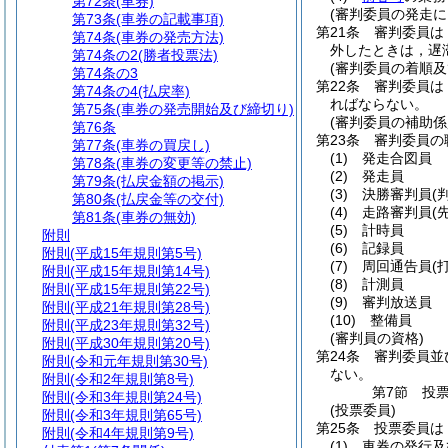
第72条
(車券)
(審判委員の発走
第73条
(車券の記載事項)
第21条
審判委員は
第74条
(車券の発売方法)
外したときは，遅
第74条の2
(勝者投票法)
(審判委員の着順
第74条の3
第22条
審判委員は
第74条の4
(払戻率)
ればならない。
第75条
(車券の発売開始及び締切り)
(審判委員の補助係
第76条
第23条
審判委員の
第77条
(車券の買戻し)
(1)
発走合図員
第78条
(車券の変更等の禁止)
(2)
発走員
第79条
(払戻金額の掲示)
(3)
決勝審判員
(
第80条
(払戻金等の交付)
(4)
走路審判員
(
第81条
(車券の無効)
(5)
計時員
附則
(6)
記録員
附則
(平成15年規則第5号)
(7)
周回通告員
(
附則
(平成15年規則第14号)
(8)
計測員
附則
(平成15年規則第22号)
(9)
審判放送員
附則
(平成21年規則第28号)
(10)
整備員
附則
(平成23年規則第32号)
(審判員の資格)
附則
(平成30年規則第20号)
第24条
審判委員並
附則
(令和元年規則第30号)
ない。
附則
(令和2年規則第8号)
第7節
投
附則
(令和3年規則第24号)
(投票委員)
附則
(令和3年規則第65号)
第25条
投票委員は
附則
(令和4年規則第9号)
(1)
車券の発行及