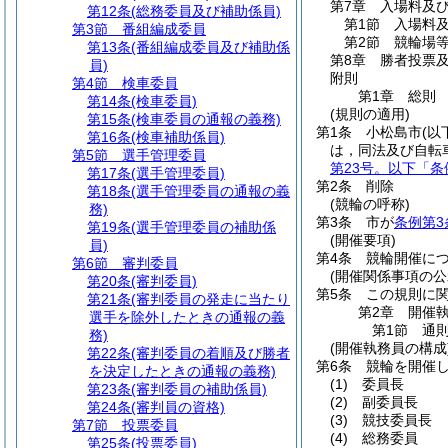
第7章
入場料及
第12条
(総務委員及び補助係員)
第1節
入場料
第3節
番組編成委員
第2節
競輪場
第13条
(番組編成委員及び補助係
第8章
勝者投票
員)
附則
第4節
検車委員
第1章
総則
第14条
(検車委員)
(規則の適用)
第15条
(検車委員の通報の義務)
第1条
小松島市
(以
第16条
(検車補助係員)
は，同法及び自転
第5節
選手管理委員
第23号。以下「条
第17条
(選手管理委員)
第2条
削除
第18条
(選手管理委員の通報の義
(競輪の呼称)
務)
第3条
市が
条例第3
第19条
(選手管理委員の補助係
(開催要項)
員)
第4条
競輪開催に
第6節
審判委員
(開催関係事項の公
第20条
(審判委員)
第5条
この規則に
第21条
(審判委員の発走に当たり
第2章
開催
選手を除外したときの通報の義
第1節
通
務)
(開催執務員の構成
第22条
(審判委員の着順及び勝者
第6条
競輪を開催
を決定したときの通報の義務)
(1)
委員長
第23条
(審判委員の補助係員)
(2)
副委員長
第24条
(審判員の資格)
(3)
競技委員長
第7節
投票委員
(4)
総務委員
第25条
(投票委員)