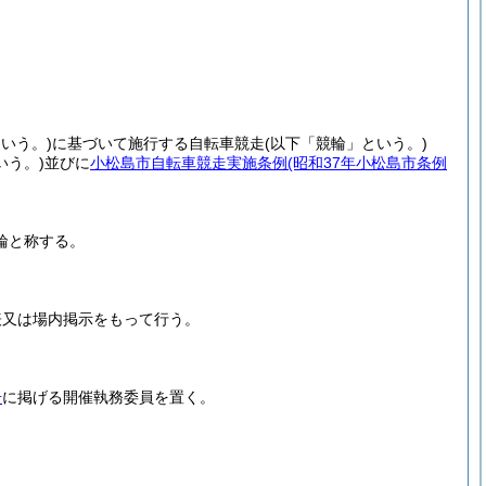
いう。)
に基づいて施行する自転車競走
(以下「競輪」という。)
いう。
)並びに
小松島市自転車競走実施条例
(昭和37年小松島市条例
輪と称する。
表又は場内掲示をもって行う。
号
に掲げる開催執務委員を置く。