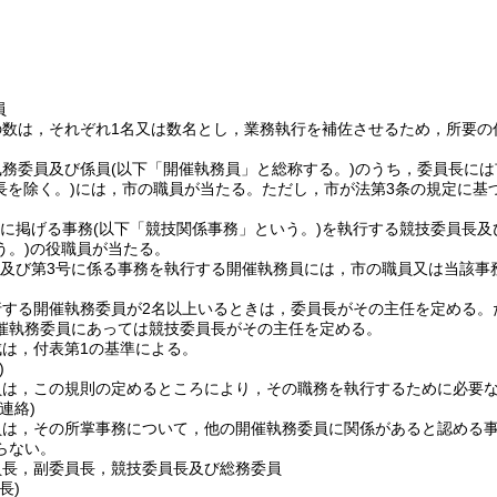
員
の数は，それぞれ1名又は数名とし，業務執行を補佐させるため，所要の
執務委員及び係員
(以下「開催執務員」と総称する。)
のうち，委員長には
長を除く。)
には，市の職員が当たる。
ただし，市が法第3条の規定に基
号に掲げる事務
(以下「競技関係事務」という。)
を執行する競技委員長及
う。)
の役職員が当たる。
号及び第3号に係る事務を執行する開催執務員には，市の職員又は当該事
行する開催執務委員が2名以上いるときは，委員長がその主任を定める。
催執務委員にあっては競技委員長がその主任を定める。
は，付表第1の基準による。
)
員は，この規則の定めるところにより，その職務を執行するために必要
連絡)
員は，その所掌事務について，他の開催執務委員に関係があると認める
らない。
員長，副委員長，競技委員長及び総務委員
長)