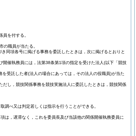
係員を付する。
市の職員が当たる。
づき同項各号に掲げる事務を委託したときは，次に掲げるとおりと
び開催執務員には，法第38条第1項の指定を受けた法人
(以下「競技
務を受託した者
(法人の場合にあっては，その法人の役職員)
が当た
ただし，競技関係事務を競技実施法人に委託したときは，競技関係
な取調べ又は判定若しくは指示を行うことができる。
事項は，遅滞なく，これを委員長及び当該他の関係開催執務委員に