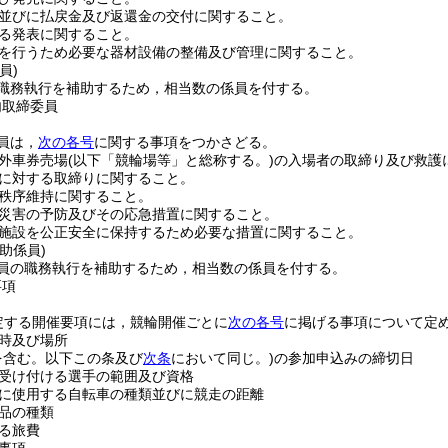
並びに払戻金及び返還金の交付に関すること。
る発表に関すること。
を行うため必要な器材設備の整備及び管理に関すること。
員)
職務執行を補助するため，相当数の係員を付する。
内取締委員
員は，
次の各号
に関する事項をつかさどる。
外車券売場
(以下「競輪場等」と総称する。)
の入場者の取締り及び救護
に対する取締りに関すること。
秩序維持に関すること。
災害の予防及びその応急措置に関すること。
施設を公正安全に保持するため必要な措置に関すること。
助係員)
員の職務執行を補助するため，相当数の係員を付する。
要項
定する開催要項には，競輪開催ごとに
次の各号
に掲げる事項について定
時及び場所
を含む。以下この条及び
次条
において同じ。)
の参加申込みの締切日
受け付ける選手の範囲及び資格
に使用する自転車の種類並びに競走の距離
品の種類
る旅費