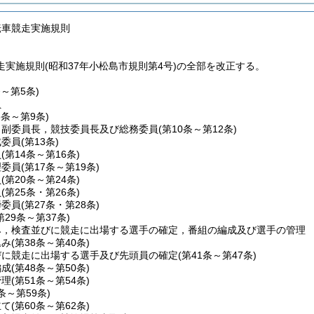
転車競走実施規則
実施規則(昭和37年小松島市規則第4号)の全部を改正する。
条～第5条)
員
6条～第9条)
，副委員長，競技委員長及び総務委員
(第10条～第12条)
成委員
(第13条)
員
(第14条～第16条)
理委員
(第17条～第19条)
員
(第20条～第24条)
員
(第25条・第26条)
締委員
(第27条・第28条)
第29条～第37条)
み，検査並びに競走に出場する選手の確定，番組の編成及び選手の管理
込み
(第38条～第40条)
びに競走に出場する選手及び先頭員の確定
(第41条～第47条)
編成
(第48条～第50条)
管理
(第51条～第54条)
5条～第59条)
立て
(第60条～第62条)