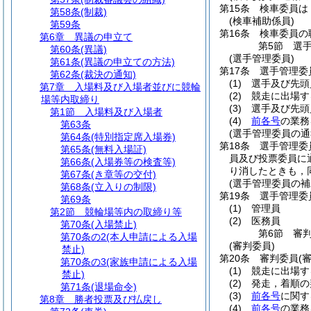
第15条
検車委員は
第58条
(制裁)
(検車補助係員)
第59条
第16条
検車委員の
第6章
異議の申立て
第5節
選
第60条
(異議)
(選手管理委員)
第61条
(異議の申立ての方法)
第17条
選手管理委
第62条
(裁決の通知)
(1)
選手及び先頭
第7章
入場料及び入場者並びに競輪
(2)
競走に出場す
場等内取締り
(3)
選手及び先頭
第1節
入場料及び入場者
(4)
前各号
の業務
第63条
(選手管理委員の通
第64条
(特別指定席入場券)
第18条
選手管理委
第65条
(無料入場証)
員及び投票委員に
第66条
(入場券等の検査等)
り消したときも，
第67条
(き章等の交付)
(選手管理委員の補
第68条
(立入りの制限)
第19条
選手管理委
第69条
(1)
管理員
第2節
競輪場等内の取締り等
(2)
医務員
第70条
(入場禁止)
第6節
審
第70条の2
(本人申請による入場
(審判委員)
禁止)
第20条
審判委員
(
第70条の3
(家族申請による入場
(1)
競走に出場す
禁止)
(2)
発走，着順の
第71条
(退場命令)
(3)
前各号
に関す
第8章
勝者投票及び払戻し
(4)
前各号
の業務