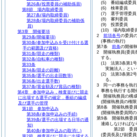
(5)
番組編成委員
第26条
(投票委員の補助係員)
(6)
検車委員
第8節
場内取締委員
(7)
選手管理委員
第27条
(場内取締委員)
(8)
審判委員
第28条
(場内取締委員の補助係
(9)
投票委員
員)
(10)
場内取締委
第3章
開催要項
2
前項各号
の委員
第29条
(開催要項)
(事務の執行)
第30条
(参加申込みを受け付ける選
第7条
前条
の開催
手の範囲及び資格)
2
開催執務員
(委員
第31条
(競走の種類)
する。
第32条
(自転車の種類)
(1)
法第3条第1
第33条
実施法人」とい
第34条
(競走の距離)
(2)
法第3条第2
第35条
(選手の出走回数等)
る。
第36条
(出走選手数)
3
同一の事務を執
第37条
(賞金額及び賞品の種類)
事務を執行する開
第4章
参加申込み，検査並びに競走
4
開催執務員の構成
に出場する選手の確定，番組の編成
(開催執務員の権限
及び選手の管理
第8条
開催執務委
第1節
参加申込み
(開催執務委員間の
第38条
(参加申込みの手続)
第9条
開催執務委
第39条
(選手の出場する日等の通
連絡しなければな
知)
第2節
委
第40条
(参加申込みの取消し)
(委員長及び副委員
第2節
検査並びに競走に出場する