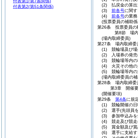
付表第1
(第7条関係)
(2)
払戻金の算出
付表第2
(第51条関係)
(3)
前各号
に関す
(4)
前各号
の業務
(投票委員の補助係
第26条
投票委員の
第8節
場
(場内取締委員)
第27条
場内取締委
(1)
競輪場及び場
(2)
入場券の発売
(3)
競輪場等内の
(4)
火災その他の
(5)
競輪場等内の
(場内取締委員の補
第28条
場内取締委
第3章
開催
(開催要項)
第29条
第4条
に規
(1)
競輪開催の日
(2)
選手
(先頭員
(3)
参加申込みを
(4)
競走及び競走
(5)
賞金額及び賞
(6)
選手に支給す