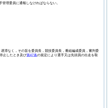
手管理委員に通報しなければならない。
，遅滞なく，その旨を委員長，競技委員長，番組編成委員，審判委
停止したとき及び
第47条
の規定により選手又は先頭員の出走を取