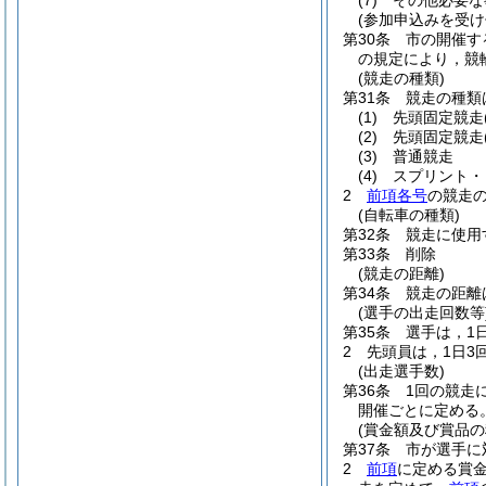
(7)
その他必要な
(参加申込みを受
第30条
市の開催す
の規定により，競
(競走の種類)
第31条
競走の種類
(1)
先頭固定競走
(2)
先頭固定競走
(3)
普通競走
(4)
スプリント・
2
前項各号
の競走
(自転車の種類)
第32条
競走に使用
第33条
削除
(競走の距離)
第34条
競走の距離
(選手の出走回数等
第35条
選手は，1
2
先頭員は，1日3
(出走選手数)
第36条
1回の競走
開催ごとに定める
(賞金額及び賞品の
第37条
市が選手に
2
前項
に定める賞