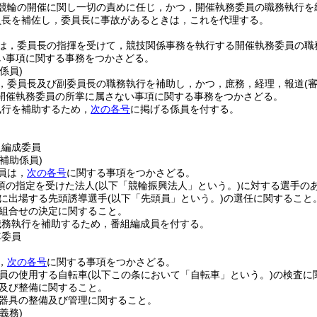
競輪の開催に関し一切の責めに任じ，かつ，開催執務委員の職務執行を
員長を補佐し，委員長に事故があるときは，これを代理する。
は，委員長の指揮を受けて，競技関係事務を執行する開催執務委員の職
い事項に関する事務をつかさどる。
係員)
，委員長及び副委員長の職務執行を補助し，かつ，庶務，経理，報道
(
開催執務委員の所掌に属さない事項に関する事務をつかさどる。
執行を補助するため，
次の各号
に掲げる係員を付する。
組編成委員
補助係員)
員は，
次の各号
に関する事項をつかさどる。
1項の指定を受けた法人
(以下「競輪振興法人」という。)
に対する選手の
に出場する先頭誘導選手
(以下「先頭員」という。)
の選任に関すること
組合せの決定に関すること。
職務執行を補助するため，番組編成員を付する。
車委員
，
次の各号
に関する事項をつかさどる。
員の使用する自転車
(以下この条において「自転車」という。)
の検査に
及び整備に関すること。
器具の整備及び管理に関すること。
義務)