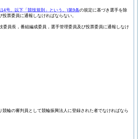
第14号。以下「競技規則」という。)
第9条
の規定に基づき選手を除
び投票委員に通報しなければならない。
技委員長，番組編成委員，選手管理委員及び投票委員に通報しなけ
り競輪の審判員として競輪振興法人に登録された者でなければなら