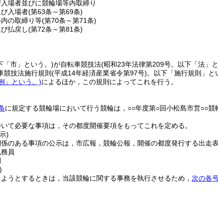
び入場者並びに競輪場等内取締り
及び入場者
(第63条～第69条)
等内の取締り等
(第70条～第71条)
及び払戻し
(第72条～第81条)
下「市」という。)
が自転車競技法
(昭和23年法律第209号。以下「法」と
車競技法施行規則
(平成14年経済産業省令第97号)
。
以下「施行規則」と
例」という。)
によるほか，この規則によってこれを行う。
条
に規定する競輪場において行う競輪は，○○年度第○回小松島市営○○競
ついて必要な事項は，その都度開催要項をもってこれを定める。
示)
関係のある事項の公示は，市広報，競輪公報，開催の都度発行する出走
執務員
則
)
しようとするときは，当該競輪に関する事務を執行させるため，
次の各