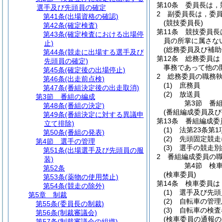
第10条
委員長は，
選手及び先頭員の確定
2
副委員長は，委
第41条
(出場資格の確認)
(競技委員長)
第42条
(確定検査)
第11条
競技委員長
第43条
(確定検査における出場停
員の所掌に属さな
止)
(総務委員及び補助
第44条
(競走に出場する選手及び
第12条
総務委員は
先頭員の確定)
事務であって他の
第45条
(確定後の出場停止)
2
総務委員の職務
第46条
(出走前点検)
(1)
庶務員
第47条
(番組決定後の出走取消)
(2)
放送員
第3節
番組の編成
第3節
番
第48条
(番組の決定)
(番組編成委員及び
第49条
(番組決定に対する異議申
第13条
番組編成委
立て排除)
(1)
法第23条第
第50条
(番組の発表)
(2)
先頭固定競走
第4節
選手の管理
(3)
選手の競走別
第51条
(出場選手及び先頭員の服
2
番組編成委員の
装)
第4節
検
第52条
(検車委員)
第53条
(薬物の使用禁止)
第14条
検車委員は
第54条
(競走の除外)
(1)
選手及び先頭
第5章
制裁
(2)
自転車の管理
第55条
(委員長の制裁)
(3)
自転車の検査
第56条
(制裁審議会)
(検車委員の通報の
第57条
(制裁審議会の組織)