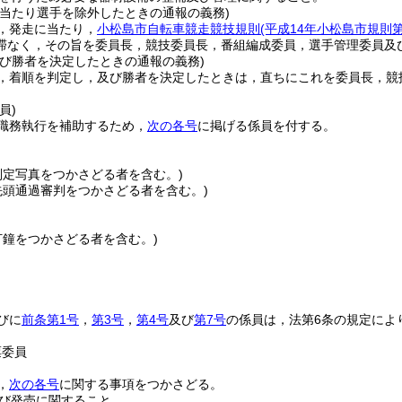
に当たり選手を除外したときの通報の義務)
，発走に当たり，
小松島市自転車競走競技規則
(平成14年小松島市規則
滞なく，その旨を委員長，競技委員長，番組編成委員，選手管理委員及
及び勝者を決定したときの通報の義務)
，着順を判定し，及び勝者を決定したときは，直ちにこれを委員長，競
員)
職務執行を補助するため，
次の各号
に掲げる係員を付する。
判定写真をつかさどる者を含む。)
先頭通過審判をつかさどる者を含む。)
打鐘をつかさどる者を含む。)
びに
前条第1号
，
第3号
，
第4号
及び
第7号
の係員は，法第6条の規定によ
票委員
，
次の各号
に関する事項をつかさどる。
び発売に関すること。