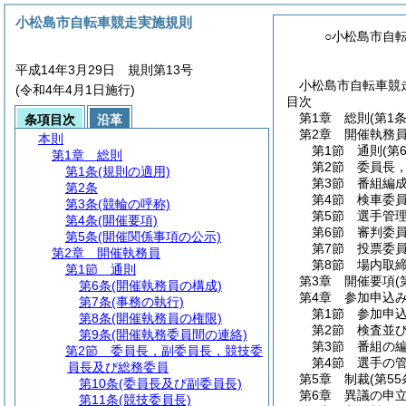
小松島市自転車競走実施規則
○小松島市自
平成14年3月29日 規則第13号
小松島市自転車競走
(令和4年4月1日施行)
目次
第1章
総則
(第1
条項目次
沿革
第2章
開催執務
本則
第1節
通則
(第
第1章
総則
第2節
委員長
第1条
(規則の適用)
第3節
番組編
第2条
第4節
検車委
第3条
(競輪の呼称)
第5節
選手管
第4条
(開催要項)
第6節
審判委
第5条
(開催関係事項の公示)
第7節
投票委
第2章
開催執務員
第8節
場内取
第1節
通則
第3章
開催要項
(
第6条
(開催執務員の構成)
第4章
参加申込
第7条
(事務の執行)
第1節
参加申
第8条
(開催執務員の権限)
第2節
検査並
第9条
(開催執務委員間の連絡)
第3節
番組の
第2節
委員長，副委員長，競技委
第4節
選手の
員長及び総務委員
第5章
制裁
(第5
第10条
(委員長及び副委員長)
第6章
異議の申
第11条
(競技委員長)