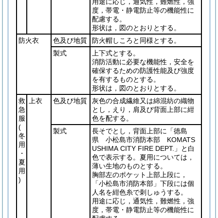
用途に応じ，通気性，難燃性，強
度，帯電・静電防止等の機能性に
配慮する。
形状は，図のとおりとする。
防火衣
色及び地質
防火帽しころと同様とする。
製式
上下式とする。
消防活動に必要な機能性，安全を
確保するための防護性能及び強度
を有するものとする。
形状は，図のとおりとする。
救
上衣
色及び地質
灰色の合成繊維又は綿混紡の織物
急
とし，えり，肩及び背面上部に紺
服
色を配する。
(
製式
長そでとし，背面上部に「徳島
冬
県 小松島市消防本部 KOMATS
用
USHIMA CITY FIRE DEPT.」と白
・
色で表示する。夏用については，
夏
薄い生地のものとする。
用
胸部左のポケット上部上段に，
)
「小松島市消防本部」下段には個
人名を紺色糸で刺しゅうする。
用途に応じ，通気性，難燃性，強
度，帯電・静電防止等の機能性に