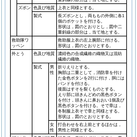
ズボン
色及び地質
上衣と同様とする。
製式
長ズボンとし，両ももの外側に各1
個のポケットを付ける。
形状は，図のとおりとし，図中二
重斜線の部分は，当て地とする。
救助隊ワ
救助服上衣の左上腕部に付ける。
ッペン
形状は，図のとおりとする。
外とう
色及び地質
濃紺色の合成繊維の織物又は混紡
繊維の織物。
製式
男
折りえりとする。
性
胸部は二重として，消防章を付け
た金色ボタンを2行に付け，胴には
バンドを付ける。
後面はすそを裂くものとする。
えり部に頭きんどめの黒色ボタン
を付け，頭きんに鼻おおい1個及び
黒色ボタンを付ける。そで章は，
冬制服上衣そで章と同様とする。
形状は，図のとおりとする。
女
打合わせを右上前とするほかは，
性
男性と同様とする。