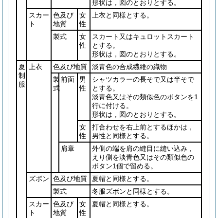
形状は，図のとおりとする。
スカー
色及び
女
上衣と同様とする。
ト
地質
性
製式
女
スカート又はキュロットスカート
性
とする。
形状は，図のとおりとする。
夏
上衣
色及び地質
淡青色の合成繊維の織物
制
製
前面
男
シャツカラーの長そで又は半そで
服
式
性
とする。
淡青色又はその類似色のボタンを1
行に付ける。
形状は，図のとおりとする。
女
打合わせを右上前とするほかは，
性
男性と同様とする。
肩章
外側の端を肩の縫目に縫い込み，
えり側を淡青色又はその類似色の
ボタン1個で留める。
ズボン
色及び地質
夏帽と同様とする。
製式
冬服ズボンと同様とする。
スカー
色及び
女
夏帽と同様とする。
ト
地質
性