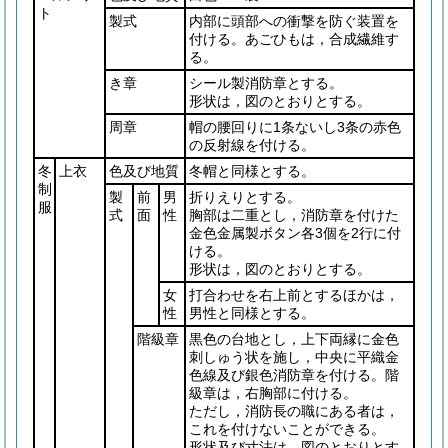
ト
製式
内部に頭部への衝撃を防ぐ装置を
付ける。あごひもは，合成繊維す
る。
き章
シール製消防章とする。
形状は，図のとおりとする。
周章
帽の腰回りに1条ないし3条の赤色
の反射線を付ける。
冬
上衣
色及び地質
冬帽と同様とする。
制
製
前
男
折りえりとする。
服
式
面
性
胸部は二重とし，消防章を付けた
金色金属製ボタン各3個を2行に付
ける。
形状は，図のとおりとする。
女
打合わせを右上前とするほかは，
性
男性と同様とする。
階級章
黒色の台地とし，上下両縁に金色
刺しゅう状を施し，中央に平織金
色線及び銀色消防章を付ける。階
級章は，右胸部に付ける。
ただし，消防長の職にある者は，
これを付けないことができる。
形状及び寸法は，図のとおりとす