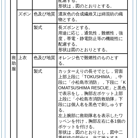
配慮する。
形状は，図のとおりとする。
ズボン
色及び地質
濃灰色の合成繊維又は綿混紡の織
物とする。
製式
長ズボンとする。
用途に応じ，通気性，難燃性，強
度，帯電・静電防止等の機能性に
配慮する。
形状は図のとおりとする。
救
上衣
色及び地質
オレンジ色で難燃性のものとす
助
る。
服
製式
カッターえりの長そでとし，背面
上部上段に「TOKUSHIMA」，中
段に「小松島市消防」，下段に「K
OMATSUSHIMA RESCUE」と黒色
で表示をし，胸部左ポケット上部
上段に「小松島市消防救助隊」下
段には個人名を黒色で刺しゅうす
る。
左上腕部に救助隊名を表示したワ
ッペンを付け，胸部左右に各1個の
ポケットを付ける。
形状は，図のとおりとし，図中二
重斜線の部分は，当て地とする。