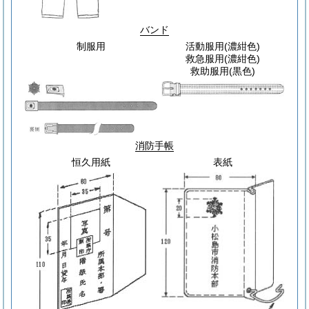
バンド
制服用
活動服用
(濃紺色)
救急服用
(濃紺色)
救助服用
(黒色)
消防手帳
恒久用紙
表紙