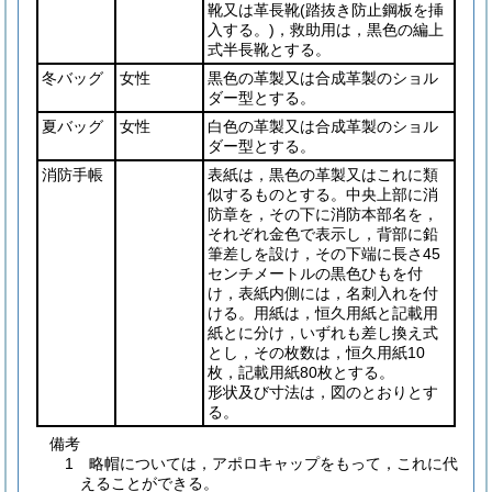
靴又は革長靴
(踏抜き防止鋼板を挿
入する。)
，救助用は，黒色の編上
式半長靴とする。
冬バッグ
女性
黒色の革製又は合成革製のショル
ダー型とする。
夏バッグ
女性
白色の革製又は合成革製のショル
ダー型とする。
消防手帳
表紙は，黒色の革製又はこれに類
似するものとする。中央上部に消
防章を，その下に消防本部名を，
それぞれ金色で表示し，背部に鉛
筆差しを設け，その下端に長さ45
センチメートルの黒色ひもを付
け，表紙内側には，名刺入れを付
ける。用紙は，恒久用紙と記載用
紙とに分け，いずれも差し換え式
とし，その枚数は，恒久用紙10
枚，記載用紙80枚とする。
形状及び寸法は，図のとおりとす
る。
備考
1 略帽については，アポロキャップをもって，これに代
えることができる。