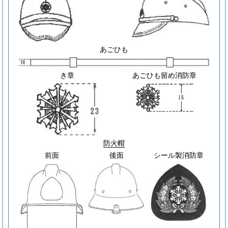
あごひも
き章
あごひも留め消防章
防火帽
前面
後面
シール製消防章