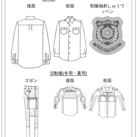
後面
前面
制服袖刺しゅうワ
ッペン
活動服
(冬用・夏用)
ズボン
後面
前面