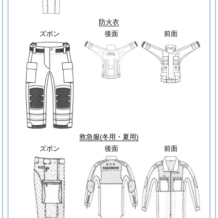
防火衣
ズボン
後面
前面
救急服
(冬用・夏用)
ズボン
後面
前面