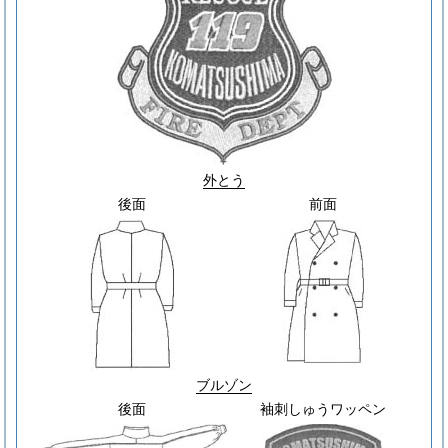
外とう
後面
前面
ブルゾン
後面
袖刺しゅうワッペン