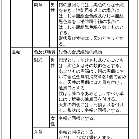
周章
男
帽の腰回りには，黒色のなな子織
性
を巻き，消防司令以上の場合に
は，じゃ腹組金色線及びじゃ腹組
黒色線を，消防司令補の場合に
は，じゃ腹組黒色線を巻くものと
する。
形状及び寸法は，図のとおりとす
る。
夏帽
色及び地質
紺色の合成繊維の織物
製式
男
円形とし，前ひさし及びあごひも
性
は，紺色又はその類似色とする。
あごひもの両端は，帽の両側にお
いて金色金属製消防章各1個で留め
る。天井の両側にはと目を付け，
通風口とする。
腰は，藤づるあみとし，すべり革
には，所要の通風口を付ける。
天井の内側には，汚損よけを付け
る。形状は，冬帽と同様とする。
女
冬帽と同様とする。
性
き章
冬帽と同様とする。
ただし，台地は紺色とする。