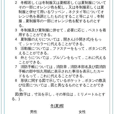
2 冬帽若しくは冬制服又は夏帽若しくは夏制服について
その一部にオレンジ色を配し，又は冬制服若しくは夏
制服と併せて用いるワッペン，ネクタイ等についてオ
レンジ色を基調としたものとすること等により，冬制
服，夏制服等の一部にオレンジ色を配するものとす
る。
3 冬制服及び夏制服に併せて，必要に応じ，ベストを着
用することができる。
4 夏制服のえりについては，開きん(小開き式)をもっ
て，シャツカラーに代えることができる。
5 活動服については，ファスナーをもって，ボタンに代
えることができる。
6 外とうについては，ブルゾンをもって，これに代える
ことができる。
7 消防手帳については，消防章，消防本部名及び図消防
手帳の部中恒久用紙に表示された事項を表示したカー
ドをもって，これに代えることができる。
8 形状に関する図で示しているポケット，ボタンの数及
び位置については，図と異なるものとすることができ
る。
図(数字は，寸法を示し，その単位は，ミリメートルとす
る。)
冬
(夏)
帽
男性
女性