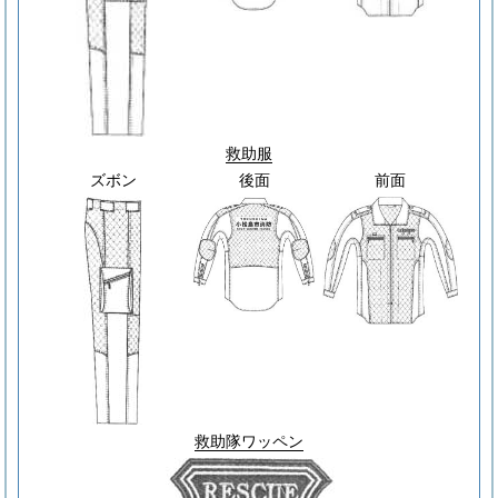
救助服
ズボン
後面
前面
救助隊ワッペン