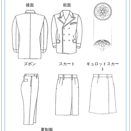
後面
前面
ズボン
スカート
キュロットスカー
ト
夏制服