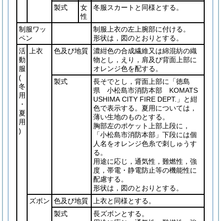
製式
女
冬服スカートと同様とする。
性
制服ワッ
制服上衣の左上腕部に付ける。
ペン
形状は，図のとおりとする。
活
上衣
色及び地質
濃紺色の合成繊維又は綿混紡の織
動
物とし，えり，肩及び背面上部に
服
オレンジ色を配する。
(
製式
長そでとし，背面上部に「徳島
冬
県 小松島市消防本部 KOMATS
用
USHIMA CITY FIRE DEPT.」と紺
・
色で表示する。夏用については，
夏
薄い生地のものとする。
用
胸部左のポケット上部上段に，
)
「小松島市消防本部」下段には個
人名をオレンジ色糸で刺しゅうす
る。
用途に応じ，通気性，難燃性，強
度，帯電・静電防止等の機能性に
配慮する。
形状は，図のとおりとする。
ズボン
色及び地質
上衣と同様とする。
製式
長ズボンとする。