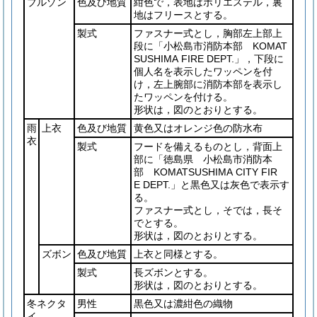
ブルゾン
色及び地質
紺色で，表地はポリエステル，裏
地はフリースとする。
製式
ファスナー式とし，胸部左上部上
段に「小松島市消防本部 KOMAT
SUSHIMA FIRE DEPT.」，下段に
個人名を表示したワッペンを付
け，左上腕部に消防本部を表示し
たワッペンを付ける。
形状は，図のとおりとする。
雨
上衣
色及び地質
黄色又はオレンジ色の防水布
衣
製式
フードを備えるものとし，背面上
部に「徳島県 小松島市消防本
部 KOMATSUSHIMA CITY FIR
E DEPT.」と黒色又は灰色で表示す
る。
ファスナー式とし，そでは，長そ
でとする。
形状は，図のとおりとする。
ズボン
色及び地質
上衣と同様とする。
製式
長ズボンとする。
形状は，図のとおりとする。
冬ネクタ
男性
黒色又は濃紺色の織物
イ