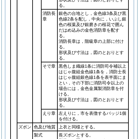
る。
消防長
銀色の台地とし，金色線3条及び黒
章
色線2条を配し，中央に，いぶし銀
色の桜葉及び銀磨きの桜花で囲ん
だはめ込みの金色消防章を配す
る。
消防長章は，階級章の上部に付け
る。
形状及び寸法は，図のとおりとす
る。
そで章
黒色しま織線1条に消防司令補以上
はじゃ腹組金色線1条を，消防士長
はじゃ腹組銀色線1条を表半面にま
とい，その下部に消防司令以上の
場合には，金色金属製消防章を付
ける。
形状及び寸法は，図のとおりとす
る。
えり章
左えりに，市を表徴するバッジ1個
を付ける。
ズボン
色及び地質
上衣と同様とする。
製式
長ズボンとする。