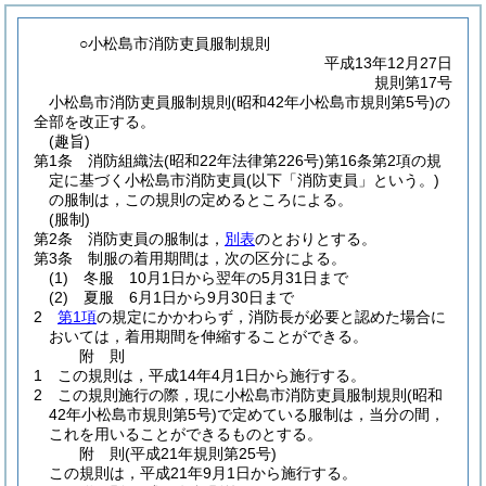
○小松島市消防吏員服制規則
平成13年12月27日
規則第17号
小松島市消防吏員服制規則(昭和42年小松島市規則第5号)の
全部を改正する。
(趣旨)
第1条
消防組織法
(昭和22年法律第226号)
第16条第2項の規
定に基づく小松島市消防吏員
(以下「消防吏員」という。)
の服制は，この規則の定めるところによる。
(服制)
第2条
消防吏員の服制は，
別表
のとおりとする。
第3条
制服の着用期間は，次の区分による。
(1)
冬服 10月1日から翌年の5月31日まで
(2)
夏服 6月1日から9月30日まで
2
第1項
の規定にかかわらず，消防長が必要と認めた場合に
おいては，着用期間を伸縮することができる。
附
則
1
この規則は，平成14年4月1日から施行する。
2
この規則施行の際，現に小松島市消防吏員服制規則
(昭和
42年小松島市規則第5号)
で定めている服制は，当分の間，
これを用いることができるものとする。
附
則
(平成21年
規則第25号)
この規則は，平成21年9月1日から施行する。