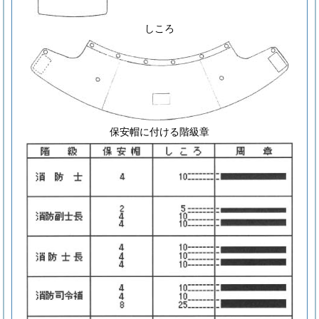
しころ
保安帽に付ける階級章