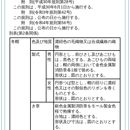
附
則
(平成30年
規則第28号)
この規則は，平成30年8月1日から施行する。
附
則
(令和3年
規則第42号)
この規則は，公布の日から施行する。
附
則
(令和4年
規則第56号)
この規則は，公布の日から施行する。
別表
(第2条関係)
冬帽
色及び地質
濃紺色の毛織物又は合成繊維の織
物
製式
男
円形とし，前ひさし及びあごひも
性
は，黒色とする。あごひもの両端
は，帽の両側において金色金属製
消防章各1個で留める。
形状は，図のとおりとする。
女
円形つば型とし，帽の回りに濃紺
性
色又はその類似色のリボンを巻く
ものとする。
形状は，図のとおりとする。
き章
銀色金属製消防章をモール製金色
桜で抱擁する。
台地は，濃紺色とする。
形状及び寸法は，図のとおりとす
る。