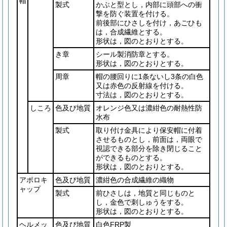
帽
製式
かぶと型とし，内部に頭部への衝
撃を防ぐ装置を付ける。
前後部にひさしを付け，あごひも
は，合成繊維とする。
形状は，図のとおりとする。
き章
シール製消防章とする。
形状は，図のとおりとする。
周章
帽の腰回りに1条ないし3条の白色
又は赤色の反射線を付ける。
寸法は，図のとおりとする。
しころ
色及び地質
オレンジ色又は濃紺色の耐熱性防
水布
製式
取り付け金具により保安帽に付着
させるものとし，前面は，両眼で
視認できる部分を除き閉じること
ができるものとする。
形状は，図のとおりとする。
アポロキ
色及び地質
濃紺色の合成繊維の織物
ャップ
製式
前ひさしは，地質と同じものと
し，金色で刺しゅうをする。
形状は，図のとおりとする。
ヘルメッ
色及び地質
白色FRP製