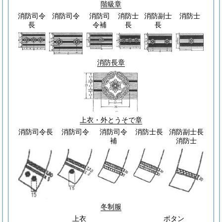
階級章
消防司令
消防司令
消防司
消防士
消防副士
消防士
長
令補
長
長
消防長章
上衣・外とうそで章
消防司令長
消防司令
消防司令
消防士長
消防副士長
補
消防士
冬制服
上衣
ボタン