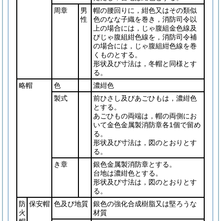
周章
男
帽の腰回りに，紺色又はその類似
性
色のなな子織を巻き，消防司令以
上の場合には，じゃ腹組金色線及
びじゃ腹組紺色線を，消防司令補
の場合には，じゃ腹組紺色線を巻
くものとする。
形状及び寸法は，冬帽と同様とす
る。
略帽
色
濃紺色
製式
前ひさし及びあごひもは，濃紺色
とする。
あごひもの両端は，帽の両側にお
いて金色金属製消防章各1個で留め
る。
形状及び寸法は，図のとおりとす
る。
き章
銀色金属製消防章とする。
台地は濃紺色とする。
形状及び寸法は，図のとおりとす
る。
防
保安帽
色及び地質
銀色の強化合成樹脂又は堅ろうな
火
材質