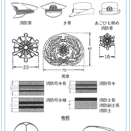
消防章
き章
あごひも留め
消防章
周章
消防司令長
消防司令
消防司令補
消防士長
消防副士長
消防士
略帽