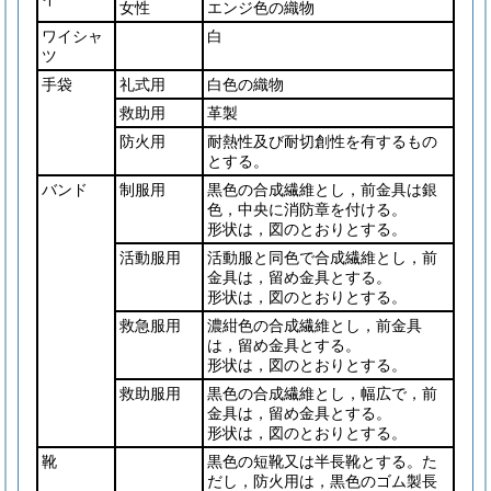
女性
エンジ色の織物
ワイシャ
白
ツ
手袋
礼式用
白色の織物
救助用
革製
防火用
耐熱性及び耐切創性を有するもの
とする。
バンド
制服用
黒色の合成繊維とし，前金具は銀
色，中央に消防章を付ける。
形状は，図のとおりとする。
活動服用
活動服と同色で合成繊維とし，前
金具は，留め金具とする。
形状は，図のとおりとする。
救急服用
濃紺色の合成繊維とし，前金具
は，留め金具とする。
形状は，図のとおりとする。
救助服用
黒色の合成繊維とし，幅広で，前
金具は，留め金具とする。
形状は，図のとおりとする。
靴
黒色の短靴又は半長靴とする。た
だし，防火用は，黒色のゴム製長