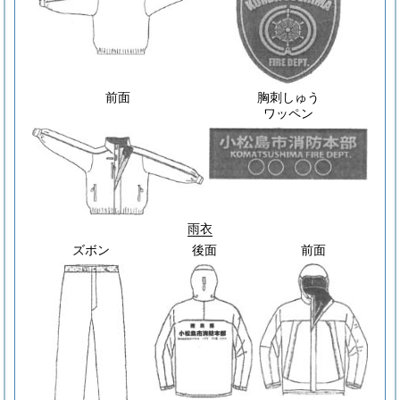
前面
胸刺しゅう
ワッペン
雨衣
ズボン
後面
前面