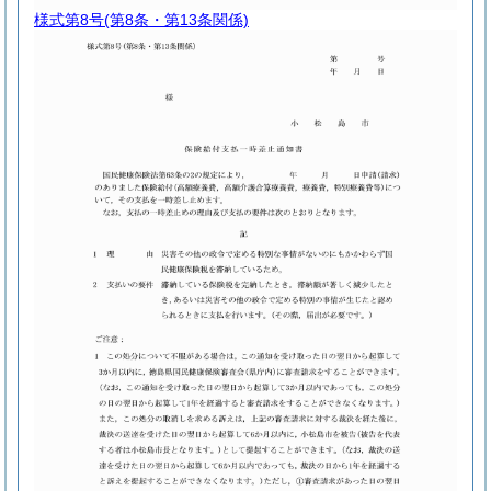
様式第8号
(第8条・第13条関係)