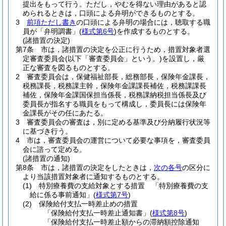
提出をもって行う。
ただし，やむを得ない理由があると認
められるときは，口頭による弁明ができるものとする。
3
前項ただし書き
の口頭による弁明の場合には，聴取する職
員が「弁明調書」
(
様式第6号
)
を作成するものとする。
(諸措置の決定)
第7条
市は，諸措置の決定を公正に行うため，措置対象者選
定審査委員会
(以下「審査委員会」という。)
を設置し，厳
正な審査を図るものとする。
2
審査委員会は，保健福祉部長，総務部長，保険年金課長，
税務課長，税務課主幹，保険年金課課長補佐，税務課課長
補佐，保険年金課国保担当係長，税務課納税担当係長及び
委員長が指名する職員をもって構成し，委員長には保険年
金課長がその任にあたる。
3
審査委員会の審査は，別に定める基準及び分納履行状況等
に基づき行う。
4
市は，審査委員会の運営について必要な事項を，審査委員
会に諮って定める。
(諸措置の通知)
第8条
市は，諸措置の決定をしたときは，
次の各号
の区分に
より当該措置対象者に通知するものとする。
(1)
特別療養費の支給対象とする措置 「特別療養費の支
給に係る事前通知」
(
様式第7号
)
(2)
保険給付支払一時差止めの措置
「保険給付支払一時差止通知書」
(
様式第8号
)
「保険給付支払一時差止額からの滞納額控除通知