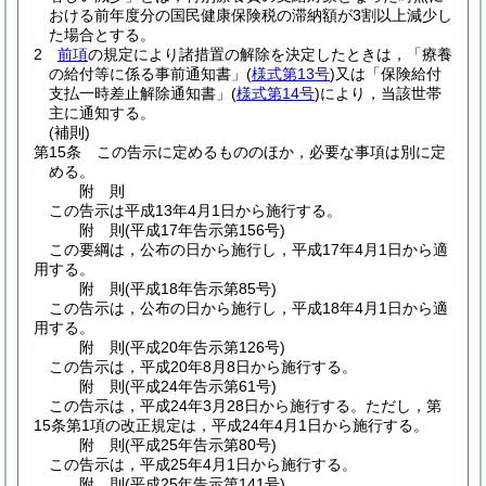
おける前年度分の国民健康保険税の滞納額が3割以上減少し
た場合とする。
2
前項
の規定により諸措置の解除を決定したときは，「療養
の給付等に係る事前通知書」
(
様式第13号
)
又は「保険給付
支払一時差止解除通知書」
(
様式第14号
)
により，当該世帯
主に通知する。
(補則)
第15条
この告示に定めるもののほか，必要な事項は別に定
める。
附
則
この告示は平成13年4月1日から施行する。
附
則
(平成17年
告示第156号)
この要綱は，公布の日から施行し，平成17年4月1日から適
用する。
附
則
(平成18年
告示第85号)
この告示は，公布の日から施行し，平成18年4月1日から適
用する。
附
則
(平成20年
告示第126号)
この告示は，平成20年8月8日から施行する。
附
則
(平成24年
告示第61号)
この告示は，平成24年3月28日から施行する。
ただし，第
15条第1項の改正規定は，平成24年4月1日から施行する。
附
則
(平成25年
告示第80号)
この告示は，平成25年4月1日から施行する。
附
則
(平成25年
告示第141号)