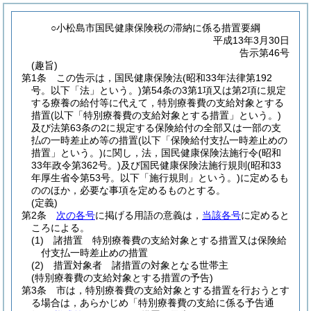
○小松島市国民健康保険税の滞納に係る措置要綱
平成13年3月30日
告示第46号
(趣旨)
第1条
この告示は，国民健康保険法
(昭和33年法律第192
号。以下「法」という。)
第54条の3第1項又は第2項に規定
する療養の給付等に代えて，特別療養費の支給対象とする
措置
(以下「特別療養費の支給対象とする措置」という。)
及び法第63条の2に規定する保険給付の全部又は一部の支
払の一時差止め等の措置
(以下「保険給付支払一時差止めの
措置」という。)
に関し，法，国民健康保険法施行令
(昭和
33年政令第362号。)
及び国民健康保険法施行規則
(昭和33
年厚生省令第53号。以下「施行規則」という。)
に定めるも
ののほか，必要な事項を定めるものとする。
(定義)
第2条
次の各号
に掲げる用語の意義は，
当該各号
に定めると
ころによる。
(1)
諸措置 特別療養費の支給対象とする措置又は保険給
付支払一時差止めの措置
(2)
措置対象者 諸措置の対象となる世帯主
(特別療養費の支給対象とする措置の予告)
第3条
市は，特別療養費の支給対象とする措置を行おうとす
る場合は，あらかじめ「特別療養費の支給に係る予告通