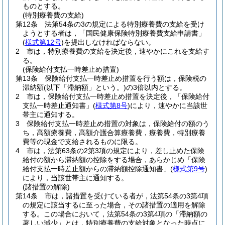
ものとする。
(特別療養費の支給)
第12条
法第54条の3の規定による特別療養費の支給を受け
ようとする者は，「国民健康保険特別療養費支給申請書」
(
様式第12号
)
を提出しなければならない。
2
市は，特別療養費の支給を決定後，速やかにこれを支給す
る。
(保険給付支払一時差止め措置)
第13条
保険給付支払一時差止め措置を行う額は，保険税の
滞納額
(以下「滞納額」という。)
の3倍以内とする。
2
市は，保険給付支払一時差止め措置を決定後，「保険給付
支払一時差止通知書」
(
様式第8号
)
により，速やかに当該世
帯主に通知する。
3
保険給付支払一時差止め措置の対象は，保険給付の額のう
ち，高額療養費，高額介護合算療養費，療養費，特別療養
費等の現金で支給されるものに限る。
4
市は，法第63条の2第3項の規定により，差し止めた保険
給付の額から滞納額の控除をする場合，あらかじめ「保険
給付支払一時差止額からの滞納額控除通知書」
(
様式第9号
)
により，当該世帯主に通知する。
(諸措置の解除)
第14条
市は，諸措置を受けている者が，法第54条の3第4項
の規定に該当するに至った場合，その諸措置の適用を解除
する。
この場合において，法第54条の3第4項の「滞納額の
著しい減少」とは，特別療養費の支給対象となった時点に