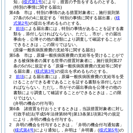
知」
(
様式第1号
)
により，措置の予告をするものとする。
(特別の事情に関する届出)
第4条
市は，特別の事情のある措置対象者に，施行規則第
27条の5の4に規定する「特別の事情に関する届出書」
(
様
式第2号
)
の提出を求めるものとする。
2
前項
による届出書には，特別の事情があることを証する書
類を，添付しなければならない。
ただし，市が，その届出
事由を，公簿その他の書類により調査して確認することが
できるときは，この限りではない。
(原爆一般疾病医療費の支給等に関する届出)
第5条
市は，原爆一般疾病医療費の支給等を受けることがで
きる被保険者の属する世帯の措置対象者に，施行規則第27
条の5の5に規定する「原爆一般疾病医療費の支給等に関す
る届出書」
(
様式第3号
)
の提出を求めるものとする。
2
前項
による届出書には，原爆一般疾病医療費の支給等を受
けることができる者であることを証する書類を添付しなけ
ればならない。
ただし，市がその届出事由を公簿その他の
書類により調査して確認することができるときは，この限
りではない。
(弁明の機会の付与等)
第6条
諸措置を行おうとするときは，当該措置対象者に対し
行政手続法
(平成5年法律第88号)
第13条第1項第2号の規定
により，弁明の機会を付与する。
2
弁明の機会を付与するときは，「弁明の機会付与通知書」
(
様式第4号
)
により通知し，弁明は「弁明書」
(
様式第5号
)
の