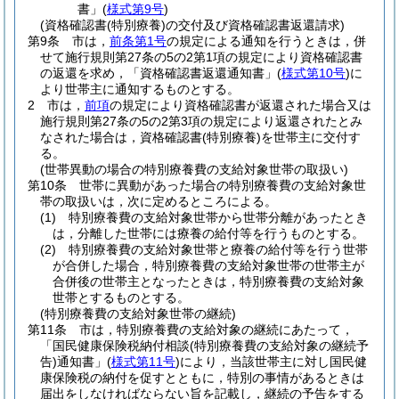
書」
(
様式第9号
)
(資格確認書(特別療養)の交付及び資格確認書返還請求)
第9条
市は，
前条第1号
の規定による通知を行うときは，併
せて施行規則第27条の5の2第1項の規定により資格確認書
の返還を求め，「資格確認書返還通知書」
(
様式第10号
)
に
より世帯主に通知するものとする。
2
市は，
前項
の規定により資格確認書が返還された場合又は
施行規則第27条の5の2第3項の規定により返還されたとみ
なされた場合は，資格確認書
(特別療養)
を世帯主に交付す
る。
(世帯異動の場合の特別療養費の支給対象世帯の取扱い)
第10条
世帯に異動があった場合の特別療養費の支給対象世
帯の取扱いは，次に定めるところによる。
(1)
特別療養費の支給対象世帯から世帯分離があったとき
は，分離した世帯には療養の給付等を行うものとする。
(2)
特別療養費の支給対象世帯と療養の給付等を行う世帯
が合併した場合，特別療養費の支給対象世帯の世帯主が
合併後の世帯主となったときは，特別療養費の支給対象
世帯とするものとする。
(特別療養費の支給対象世帯の継続)
第11条
市は，特別療養費の支給対象の継続にあたって，
「国民健康保険税納付相談
(特別療養費の支給対象の継続予
告)
通知書」
(
様式第11号
)
により，当該世帯主に対し国民健
康保険税の納付を促すとともに，特別の事情があるときは
届出をしなければならない旨を記載し，継続の予告をする