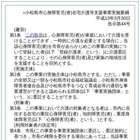
○小松島市心身障害児(者)在宅介護等支援事業実施要綱
平成13年3月30日
告示第44号
(趣旨)
第1条
この告示
は，心身障害児
(者)
が家庭において介護を受
けることができず，一時的に介護を必要とする場合に，当
該心身障害児
(者)
を市長があらかじめこの事業の実施につ
いて登録した者
(以下「登録介護者」という。)
に介護委託
することにより，その心身障害児
(者)
及び家族の地域生活
を支援することを目的とする。
(実施主体)
第2条
この事業の実施主体は小松島市とする。
ただし，事業
の全部又は一部を小松島市社会福祉協議会，小松島市身体
障害者連合会及び小松島市手をつなぐ育成会等の適切な事
業運営ができると認められる団体
(以下「事業実施団体」と
いう。)
に委託することができる。
(対象者)
第3条
この事業において介護の対象者となる者は，市内に在
住する在宅の重症心身障害児
(者)
，知的障害児
(者)
，重度身
体障害児
(以下「心身障害児
(者)
」という。)
とする。
(利用対象者の決定等)
第4条
市長
(この事業を事業実施団体に委託し，委託契約に
基づき，市長の権限を委任する場合にあっては，当該事業