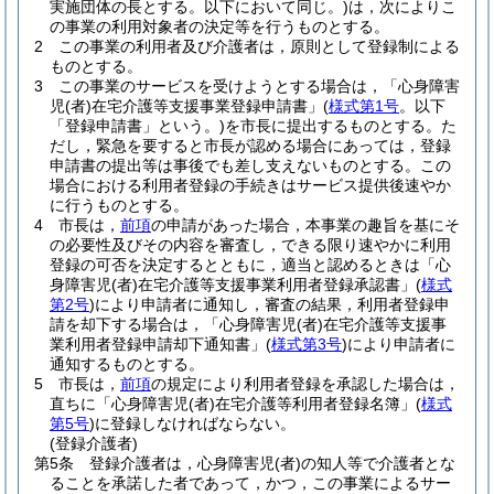
実施団体の長とする。以下において同じ。)
は，次によりこ
の事業の利用対象者の決定等を行うものとする。
2
この事業の利用者及び介護者は，原則として登録制による
ものとする。
3
この事業のサービスを受けようとする場合は，「心身障害
児
(者)
在宅介護等支援事業登録申請書」
(
様式第1号
。以下
「登録申請書」という。)
を市長に提出するものとする。
た
だし，緊急を要すると市長が認める場合にあっては，登録
申請書の提出等は事後でも差し支えないものとする。
この
場合における利用者登録の手続きはサービス提供後速やか
に行うものとする。
4
市長は，
前項
の申請があった場合，本事業の趣旨を基にそ
の必要性及びその内容を審査し，できる限り速やかに利用
登録の可否を決定するとともに，適当と認めるときは「心
身障害児
(者)
在宅介護等支援事業利用者登録承認書」
(
様式
第2号
)
により申請者に通知し，審査の結果，利用者登録申
請を却下する場合は，「心身障害児
(者)
在宅介護等支援事
業利用者登録申請却下通知書」
(
様式第3号
)
により申請者に
通知するものとする。
5
市長は，
前項
の規定により利用者登録を承認した場合は，
直ちに「心身障害児
(者)
在宅介護等利用者登録名簿」
(
様式
第5号
)
に登録しなければならない。
(登録介護者)
第5条
登録介護者は，心身障害児
(者)
の知人等で介護者とな
ることを承諾した者であって，かつ，この事業によるサー