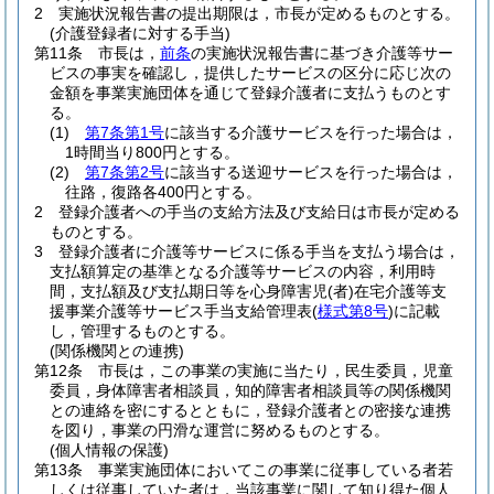
2
実施状況報告書の提出期限は，市長が定めるものとする。
(介護登録者に対する手当)
第11条
市長は，
前条
の実施状況報告書に基づき介護等サー
ビスの事実を確認し，提供したサービスの区分に応じ次の
金額を事業実施団体を通じて登録介護者に支払うものとす
る。
(1)
第7条第1号
に該当する介護サービスを行った場合は，
1時間当り800円とする。
(2)
第7条第2号
に該当する送迎サービスを行った場合は，
往路，復路各400円とする。
2
登録介護者への手当の支給方法及び支給日は市長が定める
ものとする。
3
登録介護者に介護等サービスに係る手当を支払う場合は，
支払額算定の基準となる介護等サービスの内容，利用時
間，支払額及び支払期日等を心身障害児
(者)
在宅介護等支
援事業介護等サービス手当支給管理表
(
様式第8号
)
に記載
し，管理するものとする。
(関係機関との連携)
第12条
市長は，この事業の実施に当たり，民生委員，児童
委員，身体障害者相談員，知的障害者相談員等の関係機関
との連絡を密にするとともに，登録介護者との密接な連携
を図り，事業の円滑な運営に努めるものとする。
(個人情報の保護)
第13条
事業実施団体においてこの事業に従事している者若
しくは従事していた者は，当該事業に関して知り得た個人