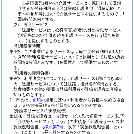
心身障害児
(者)
への介護サービスは，原則として登録
介護者が登録利用者宅又は登録介護者宅，通院治療，行
事への参加等において介護サービスを提供するもので，1
回6時間以内とする。
(2)
送迎サービス
送迎サービスは，心身障害児
(者)
の外出介助サービス
(送迎先において引き続き介護サービスを行う場合を除
く。)
を提供するものとする。
(利用限度時間)
第8条
この事業によるサービスは，毎年度登録利用者1人に
つき50時間
(送迎サービスについては原則として片道の所要
時間を1時間とみなす。)
を限度として提供するものとす
る。
(利用者の費用負担)
第9条
利用者負担については，介護サービス1回につき500
円，送迎サービスについては往路，復路各200円とする。
飲食物費その他の実費は登録利用者が登録介護者に直接支
払うものとする。
2
市長は，
前項
の規定に基づき利用者から負担を求める場合
は，支払方法及び支払期日を定めるものとする。
(介護等サービスの実績報告)
第10条
登録介護者は，介護サービス又は送迎サービス
(以下
「介護等サービス」という。)
の実績を「介護等サービス実
施状況報告書」
(
様式第7号
。以下「実施状況報告書」とい
う。)
により，市長へ報告するものとする。