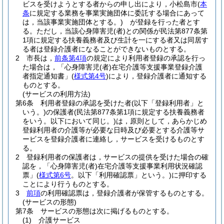
ビスを受けようとする者からの申し出により，小松島市
(
本
条
に規定する業務を事業実施団体に委託する場合にあって
は，当該事業実施団体とする。)
が登録を行った者とす
る。
ただし，当該心身障害児
(者)
との関係が民法第877条第
1項に規定する扶養義務者及び生計を一にする者又は同居す
る者は登録介護者になることができないものとする。
2
市長は，
前条第4項
の規定により利用者登録の承認を行っ
た場合は，「心身障害児
(者)
在宅介護等支援事業登録介護
者指定通知書」
(
様式第4号
)
により，登録介護者に通知する
ものとする。
(サービスの利用方法)
第6条
利用者登録の承認を受けた者
(以下「登録利用者」と
いう。)
の保護者
(民法第877条第1項に規定する扶養義務者
をいう。以下において同じ。)
は，原則として，あらかじめ
登録利用者の介護等が必要な日時及び必要とする介護等サ
ービスを登録介護者に連絡し，サービスを受けるものとす
る。
2
登録利用者の保護者は，サービスの提供を受けた場合の確
認を，「心身障害児
(者)
在宅介護等支援事業利用状況確認
票」
(
様式第6号
。以下「利用確認票」という。)
に押印する
ことにより行うものとする。
3
前項
の利用確認票は，登録介護者が保管するものとする。
(サービスの形態)
第7条
サービスの形態は次に掲げるものとする。
(1)
介護サービス