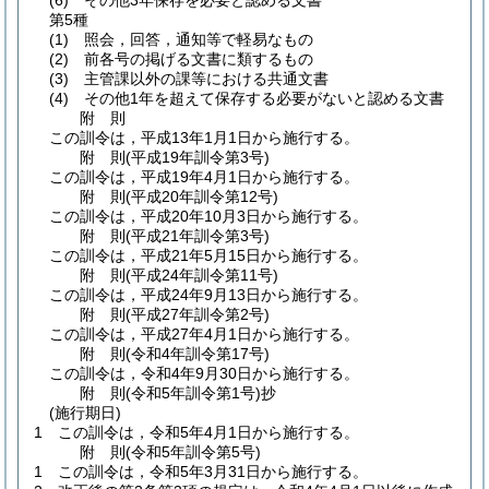
(6)
その他3年保存を必要と認める文書
第5種
(1)
照会，回答，通知等で軽易なもの
(2)
前各号の掲げる文書に類するもの
(3)
主管課以外の課等における共通文書
(4)
その他1年を超えて保存する必要がないと認める文書
附
則
この訓令は，平成13年1月1日から施行する。
附
則
(平成19年
訓令第3号)
この訓令は，平成19年4月1日から施行する。
附
則
(平成20年
訓令第12号)
この訓令は，平成20年10月3日から施行する。
附
則
(平成21年
訓令第3号)
この訓令は，平成21年5月15日から施行する。
附
則
(平成24年
訓令第11号)
この訓令は，平成24年9月13日から施行する。
附
則
(平成27年
訓令第2号)
この訓令は，平成27年4月1日から施行する。
附
則
(令和4年
訓令第17号)
この訓令は，令和4年9月30日から施行する。
附
則
(令和5年
訓令第1号)
抄
(施行期日)
1
この訓令は，令和5年4月1日から施行する。
附
則
(令和5年
訓令第5号)
1
この訓令は，令和5年3月31日から施行する。