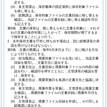
定する。
(4)
各主管課は，保存書庫の指定場所に保存対象ファイル
を移し替える。
(5)
総務課は，保存対象ファイルの文書目録と移し替えを
確認し，当該ファイルの文書目録に移し替え確認年月日
を記入する。
第8条
文書の保存は，移し替えられた文書を対象に，それぞ
れの文書の保存年限にしたがって，保存期間が満了するま
で保存することにより行う。
2
永年保存文書を庁外に持ち出す場合は，別に総務課長の承
認を受けなければならない。
第9条
文書の廃棄は，毎年6月末日までに，次に掲げる方法
により行うものとする。
(1)
担当職員は，廃棄対象ファイルを洗い出し，当該文書
目録を複写し，文書主任に提出する。
(2)
文書主任は，文書目録と廃棄対象ファイルの内容の確
認を行い，確認印を押すとともに，主管課長の確認を受
け，保管する。
(3)
文書主任は，廃棄実施日を各課の文書主任と協議し決
定する。
(4)
各主管課は，廃棄作業を実施し，主管課長は廃棄文書
を確認し，廃棄対象ファイルの文書目録に廃棄年月日を
記入する。
(5)
主管課長は，廃棄ファイル目録を作成し，その写しを
総務課に提出する。