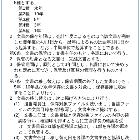
5種とする。
第1種 永年
第2種 10年
第3種 5年
第4種 3年
第5種 1年
2
文書の保存年限は，会計年度によるものは当該文書が完結
した翌年度の4月1日から，暦年によるものは翌年1月1日か
ら起算する。
なお，半期単位で起算することもできる。
第6条
文書の保管は，文書主任のもと，各課において行う。
2
保管の対象となる文書は，完結文書とする。
3
保管期間は，原則として3年間とし，各課において決めら
れた定めに基づき，保管及び閲覧の管理を行うものとす
る。
第7条
文書の移し替えは，保管期間の終了した文書のうち，
5年，10年及び永年保存の文書を対象に，保存書庫に収納
することにより行う。
2
文書の移し替えは，次に掲げる方法により行う。
(1)
担当職員は，保存対象ファイルを洗い出し，当該ファ
イルの文書目録を2部複写し，文書主任に提出する。
(2)
文書主任は，文書目録と保存対象ファイルの内容の確
認を行い，確認印を押すとともに主管課長の確認を受
け，文書目録の1部を総務課に提出し，1部を各課の原本
として保管する。
(3)
文書主任は，移し替え日を各課の文書主任と協議し決