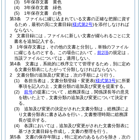
(3)
5年保存文書 黄色
(4)
3年保存文書 緑色
(5)
1年保存文書 白色
第3条
ファイルに綴じ込まれている文書の正確な把握に資す
るため，最初の頁に文書目録
(
様式第2号
)
を添付しなければ
ならない。
2
文書目録には，ファイルに新しい文書が綴られるごとに文
書名を追加記入する。
3
1年保存文書は，その他の文書と分別し，単独のファイル
に綴じるものとする。
この場合において，
前2項
の規定は，
当該ファイルについては，適用しない。
第4条
文書は，系統的に秩序立てて管理するため，別に定め
る文書分類表にしたがって分類しなければならない。
2
文書分類の追加及び変更は，次の手順により行う。
(1)
各担当者は，文書分類登録・変更表
(
様式第3号
)
に所要
事項を記入の上，文書分類の追加及び変更を提案する。
(2)
前号
の提案について，総務課長は，関係課長等の意見
を聴いた上で，文書分類の追加及び変更について決定す
る。
(3)
追加及び変更の決定がされた文書分類は，総務課によ
り文書分類表に書き込みを行い，文書整理時期に総務課
長が提示する。
(4)
各課においては，追加及び変更がされた文書分類表に
基づき文書目録を作成し，文書の整理を行う。
第5条
文書の保存年限は，特に定めのあるものを除き，次の