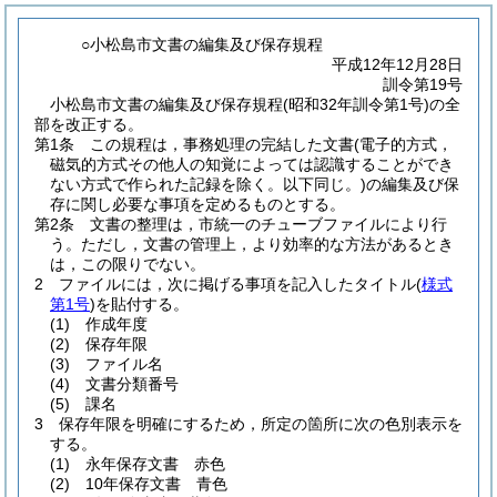
○小松島市文書の編集及び保存規程
平成12年12月28日
訓令第19号
小松島市文書の編集及び保存規程(昭和32年訓令第1号)の全
部を改正する。
第1条
この規程は，事務処理の完結した文書
(電子的方式，
磁気的方式その他人の知覚によっては認識することができ
ない方式で作られた記録を除く。以下同じ。)
の編集及び保
存に関し必要な事項を定めるものとする。
第2条
文書の整理は，市統一のチューブファイルにより行
う。
ただし，文書の管理上，より効率的な方法があるとき
は，この限りでない。
2
ファイルには，次に掲げる事項を記入したタイトル
(
様式
第1号
)
を貼付する。
(1)
作成年度
(2)
保存年限
(3)
ファイル名
(4)
文書分類番号
(5)
課名
3
保存年限を明確にするため，所定の箇所に次の色別表示を
する。
(1)
永年保存文書 赤色
(2)
10年保存文書 青色