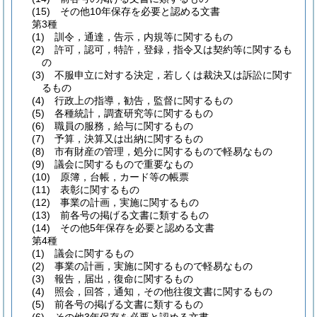
(15)
その他10年保存を必要と認める文書
第3種
(1)
訓令，通達，告示，内規等に関するもの
(2)
許可，認可，特許，登録，指令又は契約等に関するも
の
(3)
不服申立に対する決定，若しくは裁決又は訴訟に関す
るもの
(4)
行政上の指導，勧告，監督に関するもの
(5)
各種統計，調査研究等に関するもの
(6)
職員の服務，給与に関するもの
(7)
予算，決算又は出納に関するもの
(8)
市有財産の管理，処分に関するもので軽易なもの
(9)
議会に関するもので重要なもの
(10)
原簿，台帳，カード等の帳票
(11)
表彰に関するもの
(12)
事業の計画，実施に関するもの
(13)
前各号の掲げる文書に類するもの
(14)
その他5年保存を必要と認める文書
第4種
(1)
議会に関するもの
(2)
事業の計画，実施に関するもので軽易なもの
(3)
報告，届出，復命に関するもの
(4)
照会，回答，通知，その他往復文書に関するもの
(5)
前各号の掲げる文書に類するもの