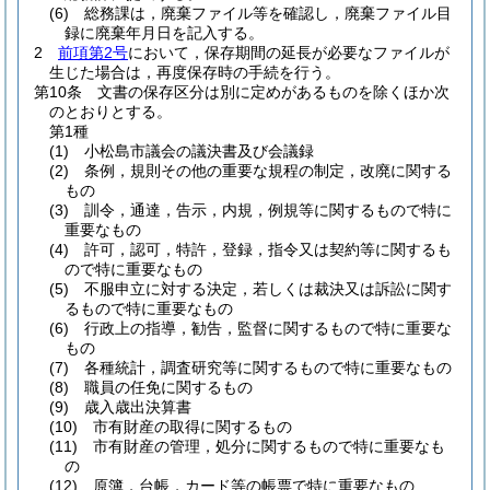
(6)
総務課は，廃棄ファイル等を確認し，廃棄ファイル目
録に廃棄年月日を記入する。
2
前項第2号
において，保存期間の延長が必要なファイルが
生じた場合は，再度保存時の手続を行う。
第10条
文書の保存区分は別に定めがあるものを除くほか次
のとおりとする。
第1種
(1)
小松島市議会の議決書及び会議録
(2)
条例，規則その他の重要な規程の制定，改廃に関する
もの
(3)
訓令，通達，告示，内規，例規等に関するもので特に
重要なもの
(4)
許可，認可，特許，登録，指令又は契約等に関するも
ので特に重要なもの
(5)
不服申立に対する決定，若しくは裁決又は訴訟に関す
るもので特に重要なもの
(6)
行政上の指導，勧告，監督に関するもので特に重要な
もの
(7)
各種統計，調査研究等に関するもので特に重要なもの
(8)
職員の任免に関するもの
(9)
歳入歳出決算書
(10)
市有財産の取得に関するもの
(11)
市有財産の管理，処分に関するもので特に重要なも
の
(12)
原簿，台帳，カード等の帳票で特に重要なもの