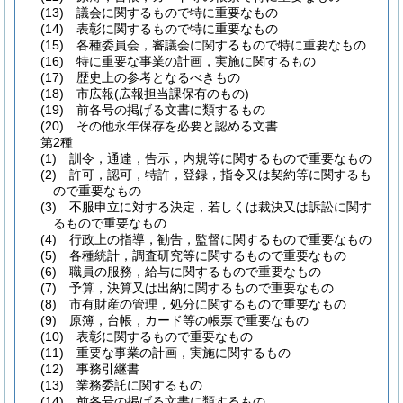
(13)
議会に関するもので特に重要なもの
(14)
表彰に関するもので特に重要なもの
(15)
各種委員会，審議会に関するもので特に重要なもの
(16)
特に重要な事業の計画，実施に関するもの
(17)
歴史上の参考となるべきもの
(18)
市広報
(広報担当課保有のもの)
(19)
前各号の掲げる文書に類するもの
(20)
その他永年保存を必要と認める文書
第2種
(1)
訓令，通達，告示，内規等に関するもので重要なもの
(2)
許可，認可，特許，登録，指令又は契約等に関するも
ので重要なもの
(3)
不服申立に対する決定，若しくは裁決又は訴訟に関す
るもので重要なもの
(4)
行政上の指導，勧告，監督に関するもので重要なもの
(5)
各種統計，調査研究等に関するもので重要なもの
(6)
職員の服務，給与に関するもので重要なもの
(7)
予算，決算又は出納に関するもので重要なもの
(8)
市有財産の管理，処分に関するもので重要なもの
(9)
原簿，台帳，カード等の帳票で重要なもの
(10)
表彰に関するもので重要なもの
(11)
重要な事業の計画，実施に関するもの
(12)
事務引継書
(13)
業務委託に関するもの
(14)
前各号の掲げる文書に類するもの