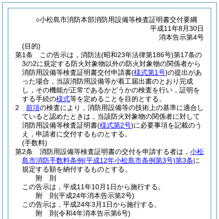
○小松島市消防本部消防用設備等検査証明書交付要綱
平成11年8月30日
消本告示第4号
(目的)
第1条
この告示は，消防法
(昭和23年法律第186号)
第17条の
3の2に規定する防火対象物以外の防火対象物の関係者から
消防用設備等検査証明書交付申請書
(
様式第1号
)
の提出があ
った場合，当該消防用設備等が着工届出書のとおり完成
し，その機能が正常であるかどうかの検査を行い，証明を
する手続の
様式
等を定めることを目的とする。
2
前項
の検査により，消防用設備等の技術上の基準に適合し
ていると認めたときは，当該防火対象物の関係者に対して
消防用設備等検査証明書
(
様式第2号
)
に必要事項を記載のう
え，申請者に交付するものとする。
(手数料)
第2条
消防用設備等検査証明書の交付を申請する者は，
小松
島市消防手数料条例
(平成12年小松島市条例第3号)
第3条
に
規定する額を納付するものとする。
附
則
この告示は，平成11年10月1日から施行する。
附
則
(平成24年
消本告示第2号)
この告示は，平成24年3月1日から施行する。
附
則
(令和4年
消本告示第6号)