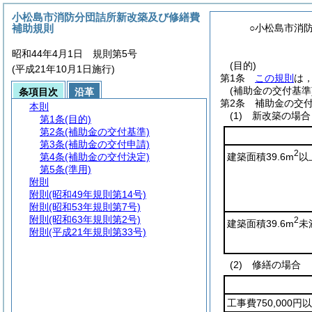
小松島市消防分団詰所新改築及び修繕費
補助規則
○小松島市消
昭和44年4月1日 規則第5号
(目的)
(平成21年10月1日施行)
第1条
この規則
は
(補助金の交付基準
条項目次
沿革
第2条
補助金の交
本則
(1)
新改築の場合
第1条
(目的)
第2条
(補助金の交付基準)
第3条
(補助金の交付申請)
2
建築面積39.6m
以
第4条
(補助金の交付決定)
第5条
(準用)
附則
附則
(昭和49年規則第14号)
附則
(昭和53年規則第7号)
附則
(昭和63年規則第2号)
2
建築面積39.6m
未
附則
(平成21年規則第33号)
(2)
修繕の場合
工事費750,000