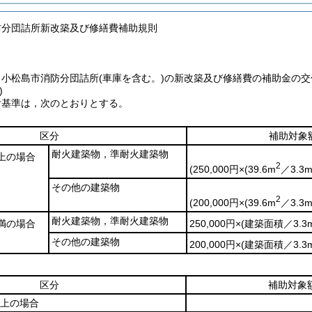
防分団詰所新改築及び修繕費補助規則
，小松島市消防分団詰所
(車庫を含む。)
の新改築及び修繕費の補助金の交
)
付基準は，次のとおりとする。
区分
補助対象
耐火建築物，準耐火建築物
上の場合
2
(250,000円×
(39.6m
／3.3
その他の建築物
2
(200,000円×
(39.6m
／3.3
耐火建築物，準耐火建築物
満の場合
250,000円×
(建築面積／3.3
その他の建築物
200,000円×
(建築面積／3.3
区分
補助対象
円以上の場合