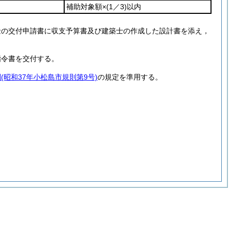
補助対象額×
(1／3)
以内
金の交付申請書に収支予算書及び建築士の作成した設計書を添え，
指令書を交付する。
則
(昭和37年小松島市規則第9号)
の規定を準用する。