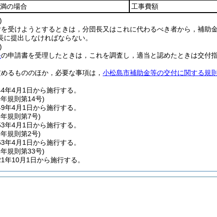
円未満の場合
工事費額
)
付を受けようとするときは，分団長又はこれに代わるべき者から，補助
長に提出しなければならない。
)
条
の申請書を受理したときは，これを調査し，適当と認めたときは交付
定めるもののほか，必要な事項は，
小松島市補助金等の交付に関する規
44年4月1日から施行する。
9年
規則第14号)
9年4月1日から施行する。
3年
規則第7号)
3年4月1日から施行する。
3年
規則第2号)
3年4月1日から施行する。
1年
規則第33号)
1年10月1日から施行する。