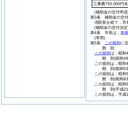
工事費750,000
(補助金の交付申請
第3条
補助金の交
消防長を経て，市
(補助金の交付決定
第4条
市長は，
前
(準用)
第5条
この規則
に
附
則
この規則
は，昭和
附
則
(昭和4
この規則は，昭和4
附
則
(昭和5
この規則は，昭和5
附
則
(昭和6
この規則は，昭和6
附
則
(平成2
この規則は，平成2