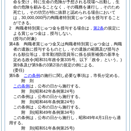
命を受け，特に生命の危険が予想される現場へ出動し，生
命の危険を顧みることなく，その職務を遂行し，そのため
死亡し，その功労が特に抜群と認められる場合において
は，30,000,000円の殉職者特別賞じゅつ金を授与すること
ができる。
2
殉職者特別賞じゅつ金を授与する場合は，
第2条
の規定に
よる賞じゅつ金は，授与しない。
(授与の対象)
第4条
殉職者賞じゅつ金又は殉職者特別賞じゅつ金は，殉職
者の遺族に授与するものとし，その遺族の範囲及び授与さ
れる順位等は，非常勤消防団員等に係る損害補償の基準を
定める政令
(昭和31年政令第335号。以下「政令」という。)
第9条及び第9条の3第2項の規定の例による。
(委任)
第5条
この条例
の施行に関し必要な事項は，市長が定める。
附
則
この条例
は，公布の日から施行する。
附
則
(昭和42年
条例第24号)
この条例は，公布の日から施行する。
附
則
(昭和46年
条例第24号)
この条例は，公布の日から施行する。
附
則
(昭和49年
条例第34号)
この条例は，公布の日から施行し，昭和49年4月1日から適
用する。
附
則
(昭和51年
条例第25号)