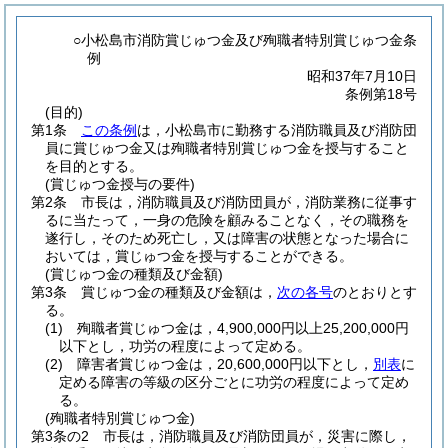
○小松島市消防賞じゅつ金及び殉職者特別賞じゅつ金条
例
昭和37年7月10日
条例第18号
(目的)
第1条
この条例
は，小松島市に勤務する消防職員及び消防団
員に賞じゅつ金又は殉職者特別賞じゅつ金を授与すること
を目的とする。
(賞じゅつ金授与の要件)
第2条
市長は，消防職員及び消防団員が，消防業務に従事す
るに当たって，一身の危険を顧みることなく，その職務を
遂行し，そのため死亡し，又は障害の状態となった場合に
おいては，賞じゅつ金を授与することができる。
(賞じゅつ金の種類及び金額)
第3条
賞じゅつ金の種類及び金額は，
次の各号
のとおりとす
る。
(1)
殉職者賞じゅつ金は，4,900,000円以上25,200,000円
以下とし，功労の程度によって定める。
(2)
障害者賞じゅつ金は，20,600,000円以下とし，
別表
に
定める障害の等級の区分ごとに功労の程度によって定め
る。
(殉職者特別賞じゅつ金)
第3条の2
市長は，消防職員及び消防団員が，災害に際し，