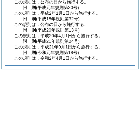
この規則は，公布の日から施行する。
附
則
(平成元年
規則第30号)
この規則は，平成2年1月1日から施行する。
附
則
(平成18年
規則第32号)
この規則は，公布の日から施行する。
附
則
(平成20年
規則第13号)
この規則は，平成20年4月1日から施行する。
附
則
(平成21年
規則第24号)
この規則は，平成21年9月1日から施行する。
附
則
(令和元年
規則第18号)
この規則は，令和2年4月1日から施行する。