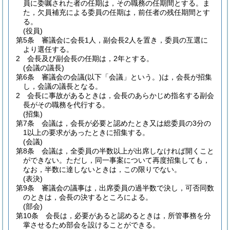
員に委嘱された者の任期は，その職務の任期間とする。
ま
た，欠員補充による委員の任期は，前任者の残任期間とす
る。
(役員)
第5条
審議会に会長1人，副会長2人を置き，委員の互選に
より選任する。
2
会長及び副会長の任期は，2年とする。
(会議の議長)
第6条
審議会の会議
(以下「会議」という。)
は，会長が招集
し，会議の議長となる。
2
会長に事故があるときは，会長のあらかじめ指名する副会
長がその職務を代行する。
(招集)
第7条
会議は，会長が必要と認めたとき又は総委員の3分の
1以上の要求があったときに招集する。
(会議)
第8条
会議は，全委員の半数以上が出席しなければ開くこと
ができない。
ただし，同一事案について再度招集しても，
なお，半数に達しないときは，この限りでない。
(表決)
第9条
審議会の議事は，出席委員の過半数で決し，可否同数
のときは，会長の決するところによる。
(部会)
第10条
会長は，必要があると認めるときは，所管事務を分
掌させるため部会を設けることができる。