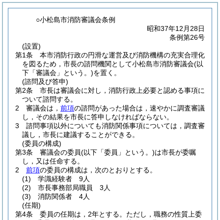
○小松島市消防審議会条例
昭和37年12月28日
条例第26号
(設置)
第1条
本市消防行政の円滑な運営及び消防機構の充実合理化
を図るため，市長の諮問機関として小松島市消防審議会
(以
下「審議会」という。)
を置く。
(諮問及び答申)
第2条
市長は審議会に対し，消防行政上必要と認める事項に
ついて諮問する。
2
審議会は，
前項
の諮問があった場合は，速やかに調査審議
し，その結果を市長に答申しなければならない。
3
諮問事項以外についても消防関係事項については，調査審
議し，市長に建議することができる。
(委員の構成)
第3条
審議会の委員
(以下「委員」という。)
は市長が委嘱
し，又は任命する。
2
前項
の委員の構成は，次のとおりとする。
(1)
学識経験者 9人
(2)
市長事務部局職員 3人
(3)
消防関係者 4人
(任期)
第4条
委員の任期は，2年とする。
ただし，職務の性質上委