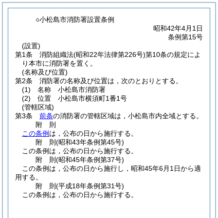
○小松島市消防署設置条例
昭和42年4月1日
条例第15号
(設置)
第1条
消防組織法
(昭和22年法律第226号)
第10条の規定によ
り本市に消防署を置く。
(名称及び位置)
第2条
消防署の名称及び位置は，次のとおりとする。
(1)
名称 小松島市消防署
(2)
位置 小松島市横須町1番1号
(管轄区域)
第3条
前条
の消防署の管轄区域は，小松島市内全域とする。
附
則
この条例
は，公布の日から施行する。
附
則
(昭和43年
条例第45号)
この条例は，公布の日から施行する。
附
則
(昭和45年
条例第37号)
この条例は，公布の日から施行し，昭和45年6月1日から適
用する。
附
則
(平成18年
条例第31号)
この条例は，公布の日から施行する。