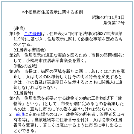
○小松島市住居表示に関する条例
昭和40年11月1日
条例第12号
(趣旨)
第1条
この条例
は，住居表示に関する法律
(昭和37年法律第
119号)
に基づき，住居表示に関して必要な事項を定めるも
のとする。
(住居表示審議会)
第2条
住居表示の適正な実施を図るため，市長の諮問機関と
して，小松島市住居表示審議会を置く。
(街区の区域)
第3条
市長は，街区の区域を新たに画し，若しくはこれを廃
止し，又は街区の区域若しくはその街区符合を変更すると
きは，その旨及び実施期日を告示するとともに関係人に通
知しなければならない。
(住居番号)
第4条
住居表示を必要とする建物その他の工作物
(以下「建
物等」という。)
として，市長が別に定めるものを新築した
ものは，直ちに市長にその旨を届けなければならない。
2
前項
に定める場合のほか，建物等の所有者，管理者又は占
有者等は，当該建物等に住居番号を付け，又は従来の住居
番号を変更し，若しくは廃止するように市長に申し出るこ
とができる。