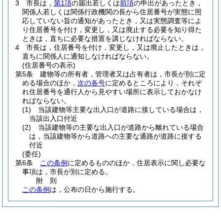
3
市長は，
第1項
の届出若しくは
前項
の申出があったとき，
関係人若しくは関係行政機関の長から住居番号が実態に照
応していない旨の通知があったとき，又は実態調査等によ
り住居番号を付け，変更し，又は廃止する必要を知り得た
ときは，直ちに必要な措置を講じなければならない。
4
市長は，住居番号を付け，変更し，又は廃止したときは，
直ちに関係人に通知しなければならない。
(住居番号の表示)
第5条
建物等の所有者，管理者又は占有者は，市長が別に定
める場合のほか，
次の各号
に定めるところにより，それぞ
れ住居番号を通行人から見やすい場所に表示しておかなけ
ればならない。
(1)
当該建物等主要な出入口が道路に接している場合は，
当該出入口付近
(2)
当該建物等の主要な出入口が道路から離れている場合
は，当該建物等から道路への主要な通路が道路に接する
付近
(委任)
第6条
この条例
に定めるもののほか，住居表示に関し必要な
事項は，市長が別に定める。
附
則
この条例
は，公布の日から施行する。