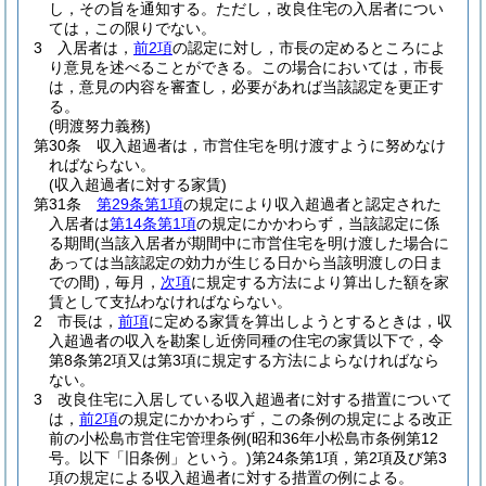
し，その旨を通知する。
ただし，改良住宅の入居者につい
ては，この限りでない。
3
入居者は，
前2項
の認定に対し，市長の定めるところによ
り意見を述べることができる。
この場合においては，市長
は，意見の内容を審査し，必要があれば当該認定を更正す
る。
(明渡努力義務)
第30条
収入超過者は，市営住宅を明け渡すように努めなけ
ればならない。
(収入超過者に対する家賃)
第31条
第29条第1項
の規定により収入超過者と認定された
入居者は
第14条第1項
の規定にかかわらず，当該認定に係
る期間
(当該入居者が期間中に市営住宅を明け渡した場合に
あっては当該認定の効力が生じる日から当該明渡しの日ま
での間)
，毎月，
次項
に規定する方法により算出した額を家
賃として支払わなければならない。
2
市長は，
前項
に定める家賃を算出しようとするときは，収
入超過者の収入を勘案し近傍同種の住宅の家賃以下で，令
第8条第2項又は第3項に規定する方法によらなければなら
ない。
3
改良住宅に入居している収入超過者に対する措置について
は，
前2項
の規定にかかわらず，この条例の規定による改正
前の小松島市営住宅管理条例
(昭和36年小松島市条例第12
号。以下「旧条例」という。)
第24条第1項，第2項及び第3
項の規定による収入超過者に対する措置の例による。