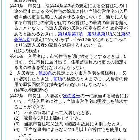
家賃の特例)
第40条
市長は，法第44条第3項の規定による公営住宅の用
途の廃止による公営住宅の除却に伴い当該公営住宅の入居
者を他の市営住宅に入居させる場合において，新たに入居
する市営住宅の家賃が従前の公営住宅の最終の家賃を超え
ることとなり，当該入居者の居住の安定を図るため必要が
あると認めるときは，
第14条第1項
，
第31条第1項
又は
第33
条第1項
の規定にかかわらず，令第12条で定めるところに
より当該入居者の家賃を減額するものとする。
(住宅の検査)
第41条
入居者は，市営住宅を明け渡そうとするときは，5
日前までに市長に届け出て，住宅監理員又は市長の指定す
る者の検査を受けなければならない。
2
入居者は，
第28条
の規定により市営住宅を模様替し，又
は増築したときは，
前項
の検査のときまでに，入居者の費
用で原状回復又は撤去を行わなければならない。
(住宅の明渡請求)
第42条
市長は，入居者が
次の各号
の一に該当する場合にお
いて，当該入居者に対し，当該市営住宅の明渡しを請求す
ることができる。
(1)
不正の行為によって入居したとき。
(2)
家賃を3月以上滞納したとき。
(3)
当該市営住宅又は共同施設を故意にき損したとき。
(4)
正当な事由によらないで1月以上市営住宅を使用しな
いとき。