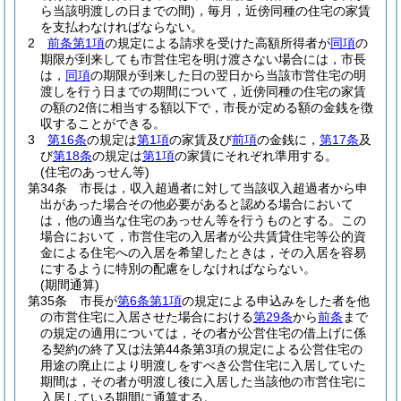
ら当該明渡しの日までの間)
，毎月，近傍同種の住宅の家賃
を支払わなければならない。
2
前条第1項
の規定による請求を受けた高額所得者が
同項
の
期限が到来しても市営住宅を明け渡さない場合には，市長
は，
同項
の期限が到来した日の翌日から当該市営住宅の明
渡しを行う日までの期間について，近傍同種の住宅の家賃
の額の2倍に相当する額以下で，市長が定める額の金銭を徴
収することができる。
3
第16条
の規定は
第1項
の家賃及び
前項
の金銭に，
第17条
及
び
第18条
の規定は
第1項
の家賃にそれぞれ準用する。
(住宅のあっせん等)
第34条
市長は，収入超過者に対して当該収入超過者から申
出があった場合その他必要があると認める場合において
は，他の適当な住宅のあっせん等を行うものとする。
この
場合において，市営住宅の入居者が公共賃貸住宅等公的資
金による住宅への入居を希望したときは，その入居を容易
にするように特別の配慮をしなければならない。
(期間通算)
第35条
市長が
第6条第1項
の規定による申込みをした者を他
の市営住宅に入居させた場合における
第29条
から
前条
まで
の規定の適用については，その者が公営住宅の借上げに係
る契約の終了又は法第44条第3項の規定による公営住宅の
用途の廃止により明渡しをすべき公営住宅に入居していた
期間は，その者が明渡し後に入居した当該他の市営住宅に
入居している期間に通算する。