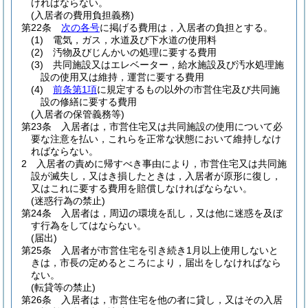
ければならない。
(入居者の費用負担義務)
第22条
次の各号
に掲げる費用は，入居者の負担とする。
(1)
電気，ガス，水道及び下水道の使用料
(2)
汚物及びじんかいの処理に要する費用
(3)
共同施設又はエレベーター，給水施設及び汚水処理施
設の使用又は維持，運営に要する費用
(4)
前条第1項
に規定するもの以外の市営住宅及び共同施
設の修繕に要する費用
(入居者の保管義務等)
第23条
入居者は，市営住宅又は共同施設の使用について必
要な注意を払い，これらを正常な状態において維持しなけ
ればならない。
2
入居者の責めに帰すべき事由により，市営住宅又は共同施
設が滅失し，又はき損したときは，入居者が原形に復し，
又はこれに要する費用を賠償しなければならない。
(迷惑行為の禁止)
第24条
入居者は，周辺の環境を乱し，又は他に迷惑を及ぼ
す行為をしてはならない。
(届出)
第25条
入居者が市営住宅を引き続き1月以上使用しないと
きは，市長の定めるところにより，届出をしなければなら
ない。
(転貸等の禁止)
第26条
入居者は，市営住宅を他の者に貸し，又はその入居