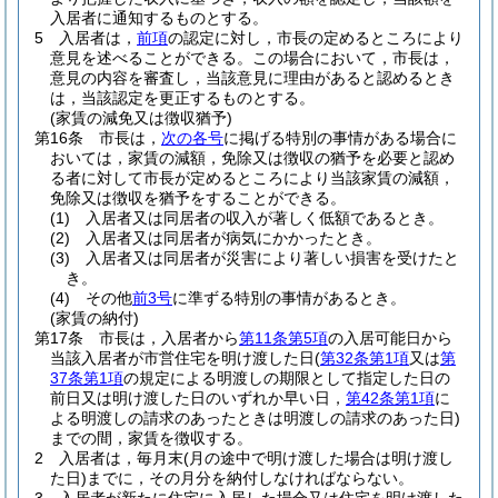
入居者に通知するものとする。
5
入居者は，
前項
の認定に対し，市長の定めるところにより
意見を述べることができる。
この場合において，市長は，
意見の内容を審査し，当該意見に理由があると認めるとき
は，当該認定を更正するものとする。
(家賃の減免又は徴収猶予)
第16条
市長は，
次の各号
に掲げる特別の事情がある場合に
おいては，家賃の減額，免除又は徴収の猶予を必要と認め
る者に対して市長が定めるところにより当該家賃の減額，
免除又は徴収を猶予をすることができる。
(1)
入居者又は同居者の収入が著しく低額であるとき。
(2)
入居者又は同居者が病気にかかったとき。
(3)
入居者又は同居者が災害により著しい損害を受けたと
き。
(4)
その他
前3号
に準ずる特別の事情があるとき。
(家賃の納付)
第17条
市長は，入居者から
第11条第5項
の入居可能日から
当該入居者が市営住宅を明け渡した日
(
第32条第1項
又は
第
37条第1項
の規定による明渡しの期限として指定した日の
前日又は明け渡した日のいずれか早い日，
第42条第1項
に
よる明渡しの請求のあったときは明渡しの請求のあった日)
までの間，家賃を徴収する。
2
入居者は，毎月末
(月の途中で明け渡した場合は明け渡し
た日)
までに，その月分を納付しなければならない。