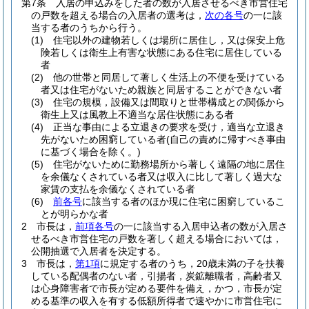
第7条
入居の申込みをした者の数が入居させるべき市営住宅
の戸数を超える場合の入居者の選考は，
次の各号
の一に該
当する者のうちから行う。
(1)
住宅以外の建物若しくは場所に居住し，又は保安上危
険若しくは衛生上有害な状態にある住宅に居住している
者
(2)
他の世帯と同居して著しく生活上の不便を受けている
者又は住宅がないため親族と同居することができない者
(3)
住宅の規模，設備又は間取りと世帯構成との関係から
衛生上又は風教上不適当な居住状態にある者
(4)
正当な事由による立退きの要求を受け，適当な立退き
先がないため困窮している者
(自己の責めに帰すべき事由
に基づく場合を除く。)
(5)
住宅がないために勤務場所から著しく遠隔の地に居住
を余儀なくされている者又は収入に比して著しく過大な
家賃の支払を余儀なくされている者
(6)
前各号
に該当する者のほか現に住宅に困窮しているこ
とが明らかな者
2
市長は，
前項各号
の一に該当する入居申込者の数が入居さ
せるべき市営住宅の戸数を著しく超える場合においては，
公開抽選で入居者を決定する。
3
市長は，
第1項
に規定する者のうち，20歳未満の子を扶養
している配偶者のない者，引揚者，炭鉱離職者，高齢者又
は心身障害者で市長が定める要件を備え，かつ，市長が定
める基準の収入を有する低額所得者で速やかに市営住宅に