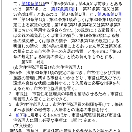
て，
第10条第1項
中「第5条第1項，第4項又は前条」とある
のは「第52条」と，
第17条第1項
中「第32条第1項又は第
37条第1項」とあるのは「第37条第1項」と，
第36条第1項
中「第14条第1項，第31条第1項若しくは第33条第1項の規
定による家賃の決定，第16条
(第31条第4項又は第33条第3
項において準用する場合を含む。)
の規定による家賃若しく
は金銭の減免若しくは徴収の猶予，第19条第2項による敷
金の減免若しくは徴収の猶予，第32条第1項の規定による
明渡しの請求，第34条の規定によるあっせん等又は第38条
の規定による市営住宅への入居の措置」とあるのは「第53
条の規定による家賃の決定」と読み替えるものとする。
第6章
補則
(市営住宅監理員及び市営住宅管理人)
第55条
法第33条第1項の規定に基づき，市営住宅及び共同
施設の管理に関する事務をつかさどり，市営住宅及びその
環境を良好な状態に維持するよう入居者に必要な指導を与
えるため，市営住宅監理員を置く。
2
市長は，市営住宅監理員の職務を補助させるため，市営住
宅管理人を置くことができる。
3
市営住宅管理人は，市営住宅監理員の指揮を受けて，修繕
すべき箇所の報告等，入居者との連絡の事務を行う。
4
前3項
に規定するもののほか，市営住宅監理員及び市営住
宅管理人に関し必要な事項は，規則で定める。
(立入検査)
第56条
市長は，市営住宅の管理上必要があると認めるとき