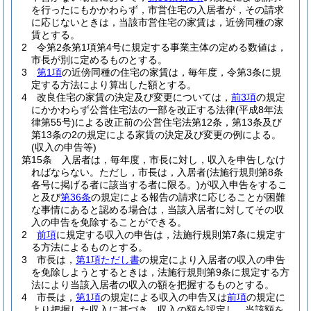
を行ったにもかかわらず，市営住宅の入居者が，その請求
に応じないときは，当該市営住宅の家賃は，近傍同種の家
賃とする。
2
令第2条第1項第4号に規定する事業主体の定める数値は，
市長が別に定めるものとする。
3
第1項
の近傍同種の住宅の家賃は，毎年度，令第3条に規
定する方法により算出した額とする。
4
改良住宅の家賃の決定及び変更については，
前3項
の規定
にかかわらず公営住宅法の一部を改正する法律
(平成8年法
律第55号)
による改正前の公営住宅法第12条，第13条及び
第13条の2の規定による家賃の決定及び変更の例による。
(収入の申告等)
第15条
入居者は，毎年度，市長に対し，収入を申告しなけ
ればならない。
ただし，市長は，入居者
(法施行規則第8条
各号に掲げる者に該当する者に限る。)
が収入申告をするこ
と及び
第36条
の規定による報告の請求に応じることが困難
な事情にあると認める場合は，当該入居者に対してその収
入の申告を免除することができる。
2
前項
に規定する収入の申告は，法施行規則第7条に規定す
る方法によるものとする。
3
市長は，
第1項ただし書
の規定により入居者の収入の申告
を免除しようとするときは，法施行規則第9条に規定する方
法により当該入居者の収入の額を把握するものとする。
4
市長は，
第1項
の規定による収入の申告又は
前項
の規定に
より把握した収入に基づき，収入の額を認定し，当該額を