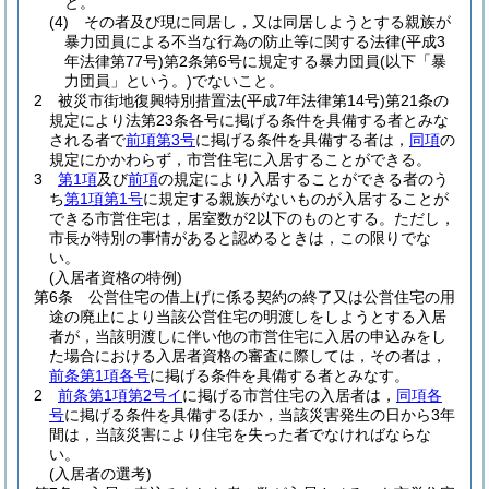
と。
(4)
その者及び現に同居し，又は同居しようとする親族が
暴力団員による不当な行為の防止等に関する法律
(平成3
年法律第77号)
第2条第6号に規定する暴力団員
(以下「暴
力団員」という。)
でないこと。
2
被災市街地復興特別措置法
(平成7年法律第14号)
第21条の
規定により法第23条各号に掲げる条件を具備する者とみな
される者で
前項第3号
に掲げる条件を具備する者は，
同項
の
規定にかかわらず，市営住宅に入居することができる。
3
第1項
及び
前項
の規定により入居することができる者のう
ち
第1項第1号
に規定する親族がないものが入居することが
できる市営住宅は，居室数が2以下のものとする。
ただし，
市長が特別の事情があると認めるときは，この限りでな
い。
(入居者資格の特例)
第6条
公営住宅の借上げに係る契約の終了又は公営住宅の用
途の廃止により当該公営住宅の明渡しをしようとする入居
者が，当該明渡しに伴い他の市営住宅に入居の申込みをし
た場合における入居者資格の審査に際しては，その者は，
前条第1項各号
に掲げる条件を具備する者とみなす。
2
前条第1項第2号イ
に掲げる市営住宅の入居者は，
同項各
号
に掲げる条件を具備するほか，当該災害発生の日から3年
間は，当該災害により住宅を失った者でなければならな
い。
(入居者の選考)