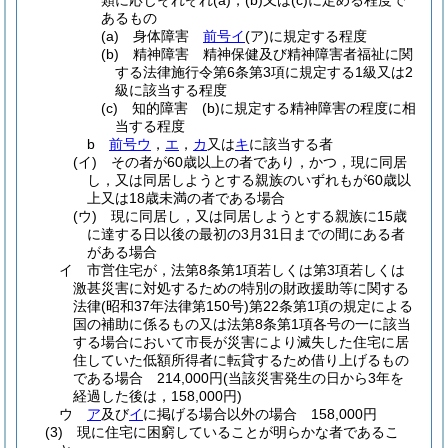
類に応じそれぞれ
(a)
，
(b)
又は
(c)
に定める程度で
あるもの
(a)
身体障害
前号イ
(ア)
に規定する程度
(b)
精神障害 精神保健及び精神障害者福祉に関
する法律施行令第6条第3項に規定する1級又は2
級に該当する程度
(c)
知的障害
(b)
に規定する精神障害の程度に相
当する程度
b
前号ウ
，
エ
，
カ
又は
キ
に該当する者
(イ)
その者が60歳以上の者であり，かつ，現に同居
し，又は同居しようとする親族のいずれもが60歳以
上又は18歳未満の者である場合
(ウ)
現に同居し，又は同居しようとする親族に15歳
に達する日以後の最初の3月31日までの間にある者
がある場合
イ
市営住宅が，法第8条第1項若しくは第3項若しくは
激甚災害に対処するための特別の財政援助等に関する
法律
(昭和37年法律第150号)
第22条第1項の規定による
国の補助に係るもの又は法第8条第1項各号の一に該当
する場合において市長が災害により滅失した住宅に居
住していた低額所得者に転貸するため借り上げるもの
である場合 214,000円
(当該災害発生の日から3年を
経過した後は，158,000円)
ウ
ア
及び
イ
に掲げる場合以外の場合 158,000円
(3)
現に住宅に困窮していることが明らかな者であるこ