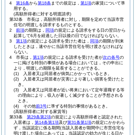
4
第16条
から
第18条
までの規定は，
第1項
の家賃について準
用する。
(高額所得者に対する明渡請求)
第32条
市長は，高額所得者に対し，期限を定めて当該市営
住宅の明渡しを請求するものとする。
2
前項
の期限は，
同項
の規定による請求をする日の翌日から
起算して6月を経過した日以後の日でなければならない。
3
第1項
の規定による請求を受けた者は，
同項
の期限が到来
したときは，速やかに当該市営住宅を明け渡さなければな
らない。
4
市長は，
第1項
の規定による請求を受けた者が
次の各号
の
一に掲げる特別の事情がある場合においては，その申出に
より，明渡しの期限を延長することができる。
(1)
入居者又は同居者が病気にかかっているとき。
(2)
入居者又は同居者が災害により著しい損害を受けたと
き。
(3)
入居者又は同居者が近い将来において定年退職する等
の理由により，収入が著しく減少することが予想される
とき。
(4)
その他
前3号
に準ずる特別の事情があるとき。
(高額所得者に対する家賃等)
第33条
第29条第2項
の規定により高額所得者と認定された
入居者は，
第14条第1項
及び
第31条第1項
の規定にかかわら
ず，当該認定に係る期間
(当該入居者が期間中に市営住宅を
明け渡した場合にあっては，当該認定の効力が生じる日か