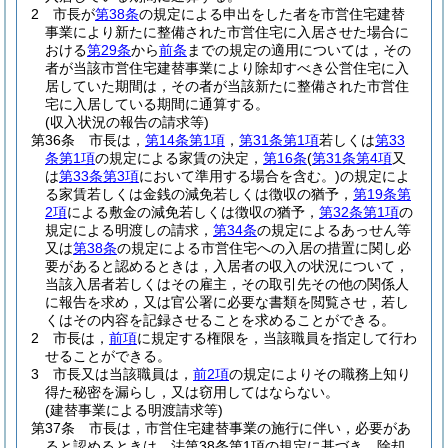
2
市長が
第38条
の規定による申出をした者を市営住宅建替
事業により新たに整備された市営住宅に入居させた場合に
おける
第29条
から
前条
までの規定の適用については，その
者が当該市営住宅建替事業により除却すべき公営住宅に入
居していた期間は，その者が当該新たに整備された市営住
宅に入居している期間に通算する。
(収入状況の報告の請求等)
第36条
市長は，
第14条第1項
，
第31条第1項
若しくは
第33
条第1項
の規定による家賃の決定，
第16条
(
第31条第4項
又
は
第33条第3項
において準用する場合を含む。)
の規定によ
る家賃若しくは金銭の減免若しくは徴収の猶予，
第19条第
2項
による敷金の減免若しくは徴収の猶予，
第32条第1項
の
規定による明渡しの請求，
第34条
の規定によるあっせん等
又は
第38条
の規定による市営住宅への入居の措置に関し必
要があると認めるときは，入居者の収入の状況について，
当該入居者若しくはその雇主，その取引先その他の関係人
に報告を求め，又は官公署に必要な書類を閲覧させ，若し
くはその内容を記録させることを求めることができる。
2
市長は，
前項
に規定する権限を，当該職員を指定して行わ
せることができる。
3
市長又は当該職員は，
前2項
の規定によりその職務上知り
得た秘密を漏らし，又は窃用してはならない。
(建替事業による明渡請求等)
第37条
市長は，市営住宅建替事業の施行に伴い，必要があ
ると認めるときは，法第38条第1項の規定に基づき，除却