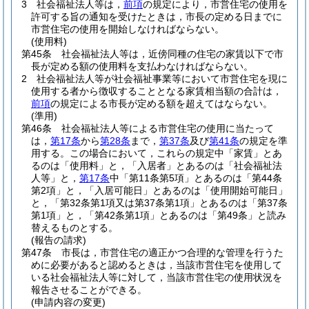
3
社会福祉法人等は，
前項
の規定により，市営住宅の使用を
許可する旨の通知を受けたときは，市長の定める日までに
市営住宅の使用を開始しなければならない。
(使用料)
第45条
社会福祉法人等は，近傍同種の住宅の家賃以下で市
長が定める額の使用料を支払わなければならない。
2
社会福祉法人等が社会福祉事業等において市営住宅を現に
使用する者から徴収することとなる家賃相当額の合計は，
前項
の規定による市長が定める額を超えてはならない。
(準用)
第46条
社会福祉法人等による市営住宅の使用に当たって
は，
第17条
から
第28条
まで，
第37条
及び
第41条
の規定を準
用する。
この場合において，これらの規定中「家賃」とあ
るのは「使用料」と，「入居者」とあるのは「社会福祉法
人等」と，
第17条
中「第11条第5項」とあるのは「第44条
第2項」と，「入居可能日」とあるのは「使用開始可能日」
と，「第32条第1項又は第37条第1項」とあるのは「第37条
第1項」と，「第42条第1項」とあるのは「第49条」と読み
替えるものとする。
(報告の請求)
第47条
市長は，市営住宅の適正かつ合理的な管理を行うた
めに必要があると認めるときは，当該市営住宅を使用して
いる社会福祉法人等に対して，当該市営住宅の使用状況を
報告させることができる。
(申請内容の変更)