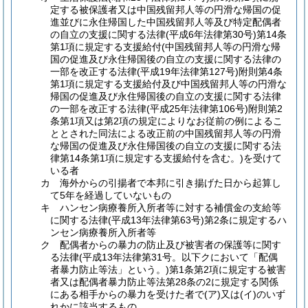
定する被保護者又は中国残留邦人等の円滑な帰国の促
進並びに永住帰国した中国残留邦人等及び特定配偶者
の自立の支援に関する法律
(平成6年法律第30号)
第14条
第1項に規定する支援給付
(中国残留邦人等の円滑な帰
国の促進及び永住帰国後の自立の支援に関する法律の
一部を改正する法律
(平成19年法律第127号)
附則第4条
第1項に規定する支援給付及び中国残留邦人等の円滑な
帰国の促進及び永住帰国後の自立の支援に関する法律
の一部を改正する法律
(平成25年法律第106号)
附則第2
条第1項又は第2項の規定によりなお従前の例によるこ
ととされた同法による改正前の中国残留邦人等の円滑
な帰国の促進及び永住帰国後の自立の支援に関する法
律第14条第1項に規定する支援給付を含む。)
を受けて
いる者
カ
海外からの引揚者で本邦に引き揚げた日から起算し
て5年を経過していないもの
キ
ハンセン病療養所入所者等に対する補償金の支給等
に関する法律
(平成13年法律第63号)
第2条に規定するハ
ンセン病療養所入所者等
ク
配偶者からの暴力の防止及び被害者の保護等に関す
る法律
(平成13年法律第31号。以下クにおいて「配偶
者暴力防止等法」という。)
第1条第2項に規定する被害
者又は配偶者暴力防止等法第28条の2に規定する関係
にある相手からの暴力を受けた者で
(ア)
又は
(イ)
のいず
れかに該当するもの