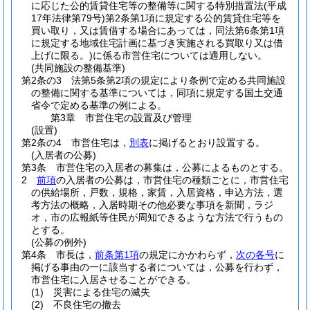
に応じた公的賃貸住宅等の整備等に関する特別措置法
(平成
17年法律第79号)
第2条第1項に規定する公的賃貸住宅等を
買い取り，又は賃借する場合にあっては，同法第6条第1項
に規定する地域住宅計画に基づき実施される買取り又は借
上げに限る。)
に係る市営住宅については適用しない。
(共同施設の整備基準)
第2条の3
法第5条第2項の規定により条例で定める共同施設
の整備に関する基準については，同項に規定する国土交通
省令で定める基準の例による。
第3章
市営住宅の設置及び管理
(設置)
第2条の4
市営住宅は，
別表
に掲げるとおり設置する。
(入居者の公募)
第3条
市営住宅の入居者の募集は，公募によるものとする。
2
前項
の入居者の公募は，市営住宅の種類ごとに，市営住宅
の供給場所，戸数，規格，家賃，入居資格，申込方法，選
考方法の概略，入居時期その他必要な事項を新聞，ラジ
オ，市の広報紙等住民が周知できるような方法で行うもの
とする。
(公募の例外)
第4条
市長は，
前条第1項
の規定にかかわらず，
次の各号
に
掲げる事由の一に該当する者については，公募を行わず，
市営住宅に入居させることができる。
(1)
災害による住宅の滅失
(2)
不良住宅の撤去