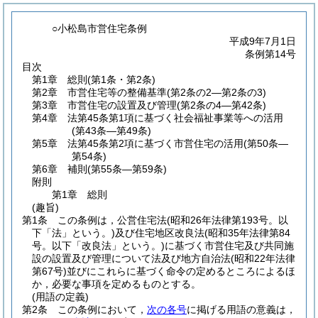
○小松島市営住宅条例
平成9年7月1日
条例第14号
目次
第1章
総則
(第1条・第2条)
第2章
市営住宅等の整備基準
(第2条の2―第2条の3)
第3章
市営住宅の設置及び管理
(第2条の4―第42条)
第4章
法第45条第1項に基づく社会福祉事業等への活用
(第43条―第49条)
第5章
法第45条第2項に基づく市営住宅の活用
(第50条―
第54条)
第6章
補則
(第55条―第59条)
附則
第1章
総則
(趣旨)
第1条
この条例は，公営住宅法
(昭和26年法律第193号。以
下「法」という。)
及び住宅地区改良法
(昭和35年法律第84
号。以下「改良法」という。)
に基づく市営住宅及び共同施
設の設置及び管理について法及び地方自治法
(昭和22年法律
第67号)
並びにこれらに基づく命令の定めるところによるほ
か，必要な事項を定めるものとする。
(用語の定義)
第2条
この条例において，
次の各号
に掲げる用語の意義は，