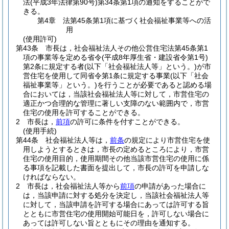
法
(平成3年法律第90号)
第34条第1項の通知をすることがで
きる。
第4章
法第45条第1項に基づく社会福祉事業等への活
用
(使用許可)
第43条
市長は，社会福祉法人その他公営住宅法第45条第1
項の事業等を定める省令
(平成8年厚生省・建設省令第1号)
第2条に規定する者
(以下「社会福祉法人等」という。)
が市
営住宅を使用して同省令第1条に規定する事業
(以下「社会
福祉事業等」という。)
を行うことが必要であると認める場
合においては，当該社会福祉法人等に対して，市営住宅の
適正かつ合理的な管理に著しい支障のない範囲内で，市営
住宅の使用を許可することができる。
2
市長は，
前項
の許可に条件を付すことができる。
(使用手続)
第44条
社会福祉法人等は，
前条
の規定により市営住宅を使
用しようとするときは，市長の定めるところにより，市営
住宅の使用目的，使用期間その他当該市営住宅の使用に係
る事項を記載した書面を提出して，市長の許可を申請しな
ければならない。
2
市長は，社会福祉法人等から
前項
の申請があった場合に
は，当該申請に対する処分を決定し，当該社会福祉法人等
に対して，当該申請を許可する場合にあっては許可する旨
とともに市営住宅の使用開始可能日を，許可しない場合に
あっては許可しない旨とともにその理由を通知する。