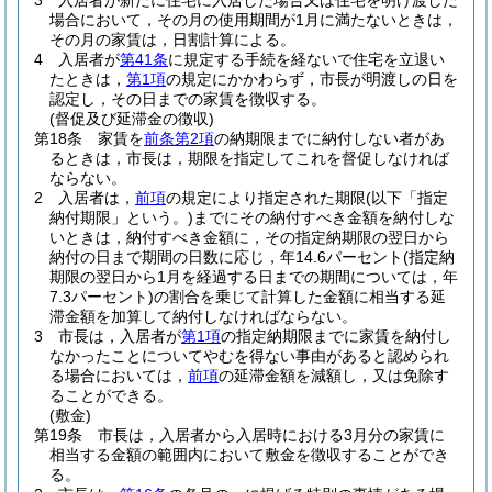
3
入居者が新たに住宅に入居した場合又は住宅を明け渡した
場合において，その月の使用期間が1月に満たないときは，
その月の家賃は，日割計算による。
4
入居者が
第41条
に規定する手続を経ないで住宅を立退い
たときは，
第1項
の規定にかかわらず，市長が明渡しの日を
認定し，その日までの家賃を徴収する。
(督促及び延滞金の徴収)
第18条
家賃を
前条第2項
の納期限までに納付しない者があ
るときは，市長は，期限を指定してこれを督促しなければ
ならない。
2
入居者は，
前項
の規定により指定された期限
(以下「指定
納付期限」という。)
までにその納付すべき金額を納付しな
いときは，納付すべき金額に，その指定納期限の翌日から
納付の日まで期間の日数に応じ，年14.6パーセント
(指定納
期限の翌日から1月を経過する日までの期間については，年
7.3パーセント)
の割合を乗じて計算した金額に相当する延
滞金額を加算して納付しなければならない。
3
市長は，入居者が
第1項
の指定納期限までに家賃を納付し
なかったことについてやむを得ない事由があると認められ
る場合においては，
前項
の延滞金額を減額し，又は免除す
ることができる。
(敷金)
第19条
市長は，入居者から入居時における3月分の家賃に
相当する金額の範囲内において敷金を徴収することができ
る。