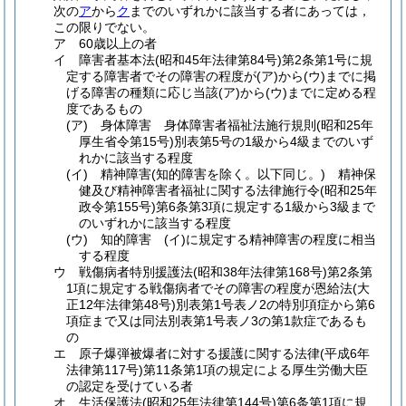
次の
ア
から
ク
までのいずれかに該当する者にあっては，
この限りでない。
ア
60歳以上の者
イ
障害者基本法
(昭和45年法律第84号)
第2条第1号に規
定する障害者でその障害の程度が
(ア)
から
(ウ)
までに掲
げる障害の種類に応じ当該
(ア)
から
(ウ)
までに定める程
度であるもの
(ア)
身体障害 身体障害者福祉法施行規則
(昭和25年
厚生省令第15号)
別表第5号の1級から4級までのいず
れかに該当する程度
(イ)
精神障害
(知的障害を除く。以下同じ。)
精神保
健及び精神障害者福祉に関する法律施行令
(昭和25年
政令第155号)
第6条第3項に規定する1級から3級まで
のいずれかに該当する程度
(ウ)
知的障害
(イ)
に規定する精神障害の程度に相当
する程度
ウ
戦傷病者特別援護法
(昭和38年法律第168号)
第2条第
1項に規定する戦傷病者でその障害の程度が恩給法
(大
正12年法律第48号)
別表第1号表ノ2の特別項症から第6
項症まで又は同法別表第1号表ノ3の第1款症であるも
の
エ
原子爆弾被爆者に対する援護に関する法律
(平成6年
法律第117号)
第11条第1項の規定による厚生労働大臣
の認定を受けている者
オ
生活保護法
(昭和25年法律第144号)
第6条第1項に規