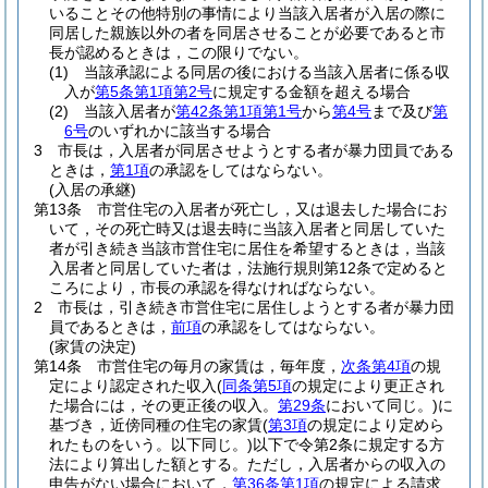
いることその他特別の事情により当該入居者が入居の際に
同居した親族以外の者を同居させることが必要であると市
長が認めるときは，この限りでない。
(1)
当該承認による同居の後における当該入居者に係る収
入が
第5条第1項第2号
に規定する金額を超える場合
(2)
当該入居者が
第42条第1項第1号
から
第4号
まで及び
第
6号
のいずれかに該当する場合
3
市長は，入居者が同居させようとする者が暴力団員である
ときは，
第1項
の承認をしてはならない。
(入居の承継)
第13条
市営住宅の入居者が死亡し，又は退去した場合にお
いて，その死亡時又は退去時に当該入居者と同居していた
者が引き続き当該市営住宅に居住を希望するときは，当該
入居者と同居していた者は，法施行規則第12条で定めると
ころにより，市長の承認を得なければならない。
2
市長は，引き続き市営住宅に居住しようとする者が暴力団
員であるときは，
前項
の承認をしてはならない。
(家賃の決定)
第14条
市営住宅の毎月の家賃は，毎年度，
次条第4項
の規
定により認定された収入
(
同条第5項
の規定により更正され
た場合には，その更正後の収入。
第29条
において同じ。)
に
基づき，近傍同種の住宅の家賃
(
第3項
の規定により定めら
れたものをいう。以下同じ。)
以下で令第2条に規定する方
法により算出した額とする。
ただし，入居者からの収入の
申告がない場合において，
第36条第1項
の規定による請求