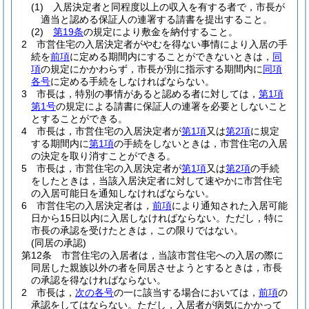
(1)
入居決定者と同程度以上の収入を有する者で，市長が
適当と認める保証人の連署する請書を提出すること。
(2)
第19条
の規定により敷金を納付すること。
2
市営住宅の入居決定者がやむを得ない事情により入居の手
続を
前項
に定める期間内にすることができないときは，
同
項
の規定にかかわらず，市長が別に指示する期間内に
同項
各号
に定める手続をしなければならない。
3
市長は，特別の事情があると認める者に対しては，
第1項
第1号
の規定による請書に保証人の連署を必要としないこと
とすることができる。
4
市長は，市営住宅の入居決定者が
第1項
又は
第2項
に規定
する期間内に
第1項
の手続をしないときは，市営住宅の入居
の決定を取り消すことができる。
5
市長は，市営住宅の入居決定者が
第1項
又は
第2項
の手続
をしたときは，当該入居決定者に対して速やかに市営住宅
の入居可能日を通知しなければならない。
6
市営住宅の入居決定者は，
前項
により通知された入居可能
日から15日以内に入居しなければならない。
ただし，特に
市長の承認を受けたときは，この限りではない。
(同居の承認)
第12条
市営住宅の入居者は，当該市営住宅への入居の際に
同居した親族以外の者を同居させようとするときは，市長
の承認を得なければならない。
2
市長は，
次の各号
の一に該当する場合においては，
前項
の
承認をしてはならない。
ただし，入居者が病気にかかって