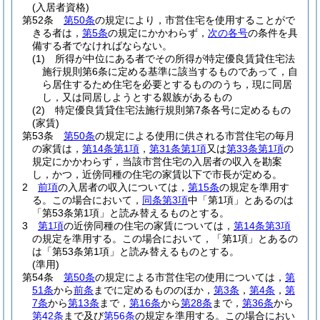
(入居者資格)
第52条
第50条
の規定により，市営住宅を使用することがで
きる者は，
第5条
の規定にかかわらず，
次の各号
の条件を具
備する者でなければならない。
(1)
所得が中位にある者でその所得が特定優良賃貸住宅法
施行規則第6条に定める基準に該当するものであって，自
ら居住するため住宅を必要とするもののうち，現に同居
し，又は同居しようとする親族があるもの
(2)
特定優良賃貸住宅法施行規則第7条各号に定めるもの
(家賃)
第53条
第50条
の規定による使用に供される市営住宅の毎月
の家賃は，
第14条第1項
，
第31条第1項
又は
第33条第1項
の
規定にかかわらず，当該市営住宅の入居者の収入を勘案
し，かつ，近傍同種の住宅の家賃以下で市長が定める。
2
前項
の入居者の収入については，
第15条
の規定を準用す
る。
この場合において，
同条第3項
中「第1項」とあるのは
「第53条第1項」と読み替えるものとする。
3
第1項
の近傍同種の住宅の家賃については，
第14条第3項
の規定を準用する。
この場合において，「第1項」とあるの
は「第53条第1項」と読み替えるものとする。
(準用)
第54条
第50条
の規定による市営住宅の使用については，
第
51条
から
前条
までに定めるもののほか，
第3条
，
第4条
，
第
7条
から
第13条
まで，
第16条
から
第28条
まで，
第36条
から
第42条
まで及び
第56条
の規定を準用する。
この場合におい