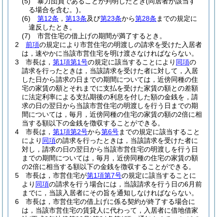
(5)
暴力団員であることが判明したとき
(同居者が該当す
る場合を含む。)
。
(6)
第12条
，
第13条
及び
第23条
から
第28条
までの規定に
違反したとき。
(7)
市営住宅の借上げの期間が満了するとき。
2
前項
の規定により市営住宅の明渡しの請求を受けた入居者
は，速やかに当該市営住宅を明け渡さなければならない。
3
市長は，
第1項第1号
の規定に該当することにより
同項
の
請求を行ったときは，当該請求を受けた者に対して，入居
した日から請求の日までの期間については，近傍同種の住
宅の家賃の額とそれまでに支払を受けた家賃の額との差額
に法定利率による支払期後の利息を付した額の金銭を，請
求の日の翌日から当該市営住宅の明渡しを行う日までの期
間については，毎月，近傍同種の住宅の家賃の額の2倍に相
当する額以下の金銭を徴収することができる。
4
市長は，
第1項第2号
から
第6号
までの規定に該当すること
により
同項
の請求を行ったときは，当該請求を受けた者に
対し，請求の日の翌日から当該市営住宅の明渡しを行う日
までの期間については，毎月，近傍同種の住宅の家賃の額
の2倍に相当する額以下の金銭を徴収することができる。
5
市長は，市営住宅が
第1項第7号
の規定に該当することに
より
同項
の請求を行う場合には，当該請求を行う日の6月前
までに，当該入居者にその旨を通知しなければならない。
6
市長は，市営住宅の借上げに係る契約が終了する場合に
は，当該市営住宅の賃貸人に代わって，入居者に借地借家