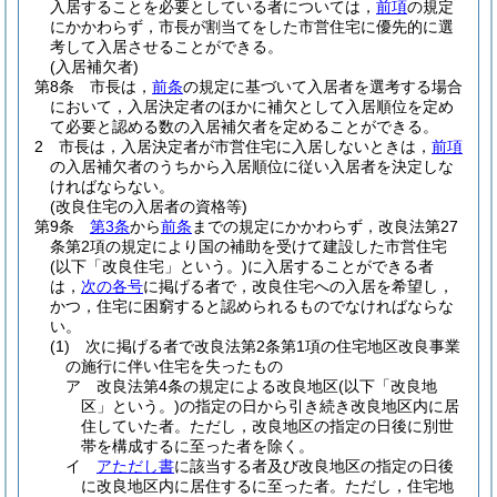
入居することを必要としている者については，
前項
の規定
にかかわらず，市長が割当てをした市営住宅に優先的に選
考して入居させることができる。
(入居補欠者)
第8条
市長は，
前条
の規定に基づいて入居者を選考する場合
において，入居決定者のほかに補欠として入居順位を定め
て必要と認める数の入居補欠者を定めることができる。
2
市長は，入居決定者が市営住宅に入居しないときは，
前項
の入居補欠者のうちから入居順位に従い入居者を決定しな
ければならない。
(改良住宅の入居者の資格等)
第9条
第3条
から
前条
までの規定にかかわらず，改良法第27
条第2項の規定により国の補助を受けて建設した市営住宅
(以下「改良住宅」という。)
に入居することができる者
は，
次の各号
に掲げる者で，改良住宅への入居を希望し，
かつ，住宅に困窮すると認められるものでなければならな
い。
(1)
次に掲げる者で改良法第2条第1項の住宅地区改良事業
の施行に伴い住宅を失ったもの
ア
改良法第4条の規定による改良地区
(以下「改良地
区」という。)
の指定の日から引き続き改良地区内に居
住していた者。
ただし，改良地区の指定の日後に別世
帯を構成するに至った者を除く。
イ
アただし書
に該当する者及び改良地区の指定の日後
に改良地区内に居住するに至った者。
ただし，住宅地