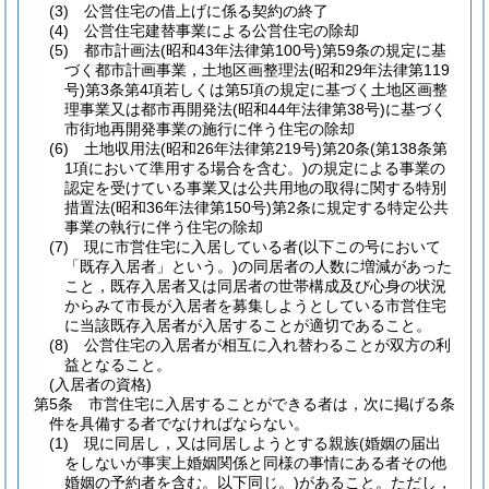
(3)
公営住宅の借上げに係る契約の終了
(4)
公営住宅建替事業による公営住宅の除却
(5)
都市計画法
(昭和43年法律第100号)
第59条の規定に基
づく都市計画事業，土地区画整理法
(昭和29年法律第119
号)
第3条第4項若しくは第5項の規定に基づく土地区画整
理事業又は都市再開発法
(昭和44年法律第38号)
に基づく
市街地再開発事業の施行に伴う住宅の除却
(6)
土地収用法
(昭和26年法律第219号)
第20条
(第138条第
1項において準用する場合を含む。)
の規定による事業の
認定を受けている事業又は公共用地の取得に関する特別
措置法
(昭和36年法律第150号)
第2条に規定する特定公共
事業の執行に伴う住宅の除却
(7)
現に市営住宅に入居している者
(以下この号において
「既存入居者」という。)
の同居者の人数に増減があった
こと，既存入居者又は同居者の世帯構成及び心身の状況
からみて市長が入居者を募集しようとしている市営住宅
に当該既存入居者が入居することが適切であること。
(8)
公営住宅の入居者が相互に入れ替わることが双方の利
益となること。
(入居者の資格)
第5条
市営住宅に入居することができる者は，次に掲げる条
件を具備する者でなければならない。
(1)
現に同居し，又は同居しようとする親族
(婚姻の届出
をしないが事実上婚姻関係と同様の事情にある者その他
婚姻の予約者を含む。以下同じ。)
があること。
ただし，