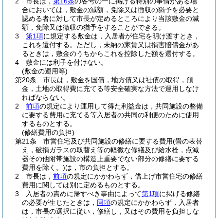
2
市長は，
第16条
の各号の一に掲げる特別の事情がある場
合においては，敷金の減額，免除又は徴収の猶予を必要と
認める者に対して市長が定めるところにより当該敷金の減
額，免除又は徴収の猶予をすることができる。
3
第1項
に規定する敷金は，入居者が住宅を明け渡すとき，
これを還付する。
ただし，未納の家賃又は損害賠償金があ
るときは，敷金のうちからこれを控除した額を還付する。
4
敷金には利子を付けない。
(敷金の運用等)
第20条
市長は，敷金を国債，地方債又は社債の取得，預
金，土地の取得費に充てる等安全確実な方法で運用しなけ
ればならない。
2
前項
の規定により運用して得た利益金は，共同施設の整備
に要する費用に充てる等入居者の共同の利便のために使用
するものとする。
(修繕費用の負担)
第21条
市営住宅及び共同施設の修繕に要する費用
(畳の表替
え，破損ガラスの取替え等の軽微な修繕及び給水栓，点滅
器その他附帯施設の構造上重要でない部分の修繕に要する
費用を除く。)
は，市の負担とする。
2
市長は，
前項
の規定にかかわらず，借上げ市営住宅の修繕
費用に関しては別に定めるものとする。
3
入居者の責めに帰すべき事由によって
第1項
に掲げる修繕
の必要が生じたときは，
同項
の規定にかかわらず，入居者
は，市長の選択に従い，修繕し，又はその費用を負担しな