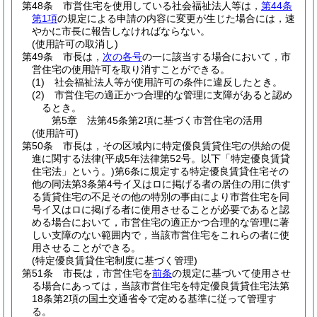
第48条
市営住宅を使用している社会福祉法人等は，
第44条
第1項
の規定による申請の内容に変更が生じた場合には，速
やかに市長に報告しなければならない。
(使用許可の取消し)
第49条
市長は，
次の各号
の一に該当する場合において，市
営住宅の使用許可を取り消すことができる。
(1)
社会福祉法人等が使用許可の条件に違反したとき。
(2)
市営住宅の適正かつ合理的な管理に支障があると認め
るとき。
第5章
法第45条第2項に基づく市営住宅の活用
(使用許可)
第50条
市長は，その区域内に特定優良賃貸住宅の供給の促
進に関する法律
(平成5年法律第52号。以下「特定優良賃貸
住宅法」という。)
第6条に規定する特定優良賃貸住宅その
他の同法第3条第4号イ又はロに掲げる者の居住の用に供す
る賃貸住宅の不足その他の特別の事由により市営住宅を同
号イ又はロに掲げる者に使用させることが必要であると認
める場合において，市営住宅の適正かつ合理的な管理に著
しい支障のない範囲内で，当該市営住宅をこれらの者に使
用させることができる。
(特定優良賃貸住宅制度に基づく管理)
第51条
市長は，市営住宅を
前条
の規定に基づいて使用させ
る場合にあっては，当該市営住宅を特定優良賃貸住宅法第
18条第2項の国土交通省令で定める基準に従って管理す
る。