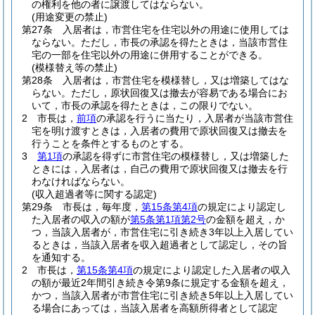
の権利を他の者に譲渡してはならない。
(用途変更の禁止)
第27条
入居者は，市営住宅を住宅以外の用途に使用しては
ならない。
ただし，市長の承認を得たときは，当該市営住
宅の一部を住宅以外の用途に併用することができる。
(模様替え等の禁止)
第28条
入居者は，市営住宅を模様替し，又は増築してはな
らない。
ただし，原状回復又は撤去が容易である場合にお
いて，市長の承認を得たときは，この限りでない。
2
市長は，
前項
の承認を行うに当たり，入居者が当該市営住
宅を明け渡すときは，入居者の費用で原状回復又は撤去を
行うことを条件とするものとする。
3
第1項
の承認を得ずに市営住宅の模様替し，又は増築した
ときには，入居者は，自己の費用で原状回復又は撤去を行
わなければならない。
(収入超過者等に関する認定)
第29条
市長は，毎年度，
第15条第4項
の規定により認定し
た入居者の収入の額が
第5条第1項第2号
の金額を超え，か
つ，当該入居者が，市営住宅に引き続き3年以上入居してい
るときは，当該入居者を収入超過者として認定し，その旨
を通知する。
2
市長は，
第15条第4項
の規定により認定した入居者の収入
の額が最近2年間引き続き令第9条に規定する金額を超え，
かつ，当該入居者が市営住宅に引き続き5年以上入居してい
る場合にあっては，当該入居者を高額所得者として認定