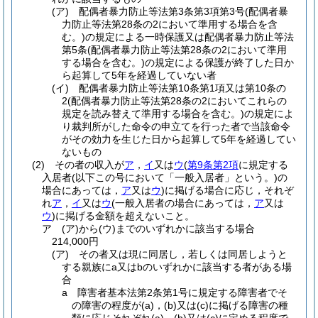
(ア)
配偶者暴力防止等法第3条第3項第3号
(配偶者暴
力防止等法第28条の2において準用する場合を含
む。)
の規定による一時保護又は配偶者暴力防止等法
第5条
(配偶者暴力防止等法第28条の2において準用
する場合を含む。)
の規定による保護が終了した日か
ら起算して5年を経過していない者
(イ)
配偶者暴力防止等法第10条第1項又は第10条の
2
(配偶者暴力防止等法第28条の2においてこれらの
規定を読み替えて準用する場合を含む。)
の規定によ
り裁判所がした命令の申立てを行った者で当該命令
がその効力を生じた日から起算して5年を経過してい
ないもの
(2)
その者の収入が
ア
，
イ
又は
ウ
(
第9条第2項
に規定する
入居者
(以下この号において「一般入居者」という。)
の
場合にあっては，
ア
又は
ウ
)
に掲げる場合に応じ，それぞ
れ
ア
，
イ
又は
ウ
(一般入居者の場合にあっては，
ア
又は
ウ
)
に掲げる金額を超えないこと。
ア
(ア)
から
(ウ)
までのいずれかに該当する場合
214,000円
(ア)
その者又は現に同居し，若しくは同居しようと
する親族にa又はbのいずれかに該当する者がある場
合
a
障害者基本法第2条第1号に規定する障害者でそ
の障害の程度が
(a)
，
(b)
又は
(c)
に掲げる障害の種