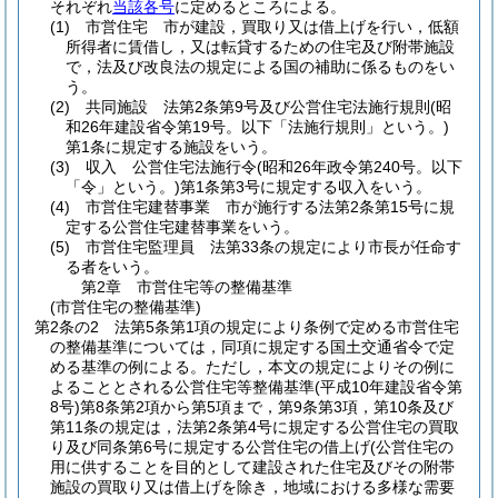
それぞれ
当該各号
に定めるところによる。
(1)
市営住宅 市が建設，買取り又は借上げを行い，低額
所得者に賃借し，又は転貸するための住宅及び附帯施設
で，法及び改良法の規定による国の補助に係るものをい
う。
(2)
共同施設 法第2条第9号及び公営住宅法施行規則
(昭
和26年建設省令第19号。以下「法施行規則」という。)
第1条に規定する施設をいう。
(3)
収入 公営住宅法施行令
(昭和26年政令第240号。以下
「令」という。)
第1条第3号に規定する収入をいう。
(4)
市営住宅建替事業 市が施行する法第2条第15号に規
定する公営住宅建替事業をいう。
(5)
市営住宅監理員 法第33条の規定により市長が任命す
る者をいう。
第2章
市営住宅等の整備基準
(市営住宅の整備基準)
第2条の2
法第5条第1項の規定により条例で定める市営住宅
の整備基準については，同項に規定する国土交通省令で定
める基準の例による。
ただし，本文の規定によりその例に
よることとされる公営住宅等整備基準
(平成10年建設省令第
8号)
第8条第2項から第5項まで，第9条第3項，第10条及び
第11条の規定は，法第2条第4号に規定する公営住宅の買取
り及び同条第6号に規定する公営住宅の借上げ
(公営住宅の
用に供することを目的として建設された住宅及びその附帯
施設の買取り又は借上げを除き，地域における多様な需要