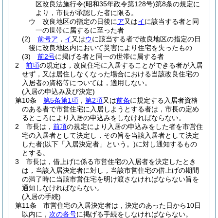
区改良法施行令
(昭和35年政令第128号)
第8条の規定に
より，市長が承認した者に限る。
ウ
改良地区の指定の日後に
ア
又は
イ
に該当する者と同
一の世帯に属するに至った者
(2)
前号ア
，
イ
又は
ウ
に該当する者で改良地区の指定の日
後に改良地区内において災害により住宅を失ったもの
(3)
前2号
に掲げる者と同一の世帯に属する者
2
前項
の規定は，改良住宅に入居することができる者が入居
せず，又は居住しなくなった場合における当該改良住宅の
入居者の資格等については，適用しない。
(入居の申込み及び決定)
第10条
第5条第1項
，
第2項
又は
前条
に規定する入居者資格
のある者で市営住宅に入居しようとする者は，市長の定め
るところにより入居の申込みをしなければならない。
2
市長は，
前項
の規定により入居の申込みをした者を市営住
宅の入居者として決定し，その旨を当該入居者として決定
した者
(以下「入居決定者」という。)
に対し通知するもの
とする。
3
市長は，借上げに係る市営住宅の入居者を決定したとき
は，当該入居決定者に対し，当該市営住宅の借上げの期間
の満了時に当該市営住宅を明け渡さなければならない旨を
通知しなければならない。
(入居の手続)
第11条
市営住宅の入居決定者は，決定のあった日から10日
以内に，
次の各号
に掲げる手続をしなければならない。