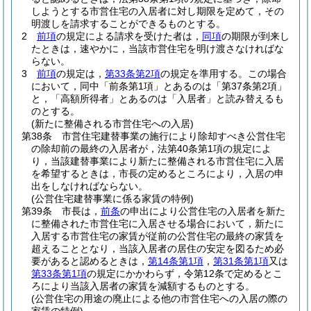
しようとする市営住宅の入居者に対し期限を定めて，その
明渡しを請求することができるものとする。
2
前項
の規定による請求を受けた者は，
同項
の期限が到来し
たときは，速やかに，当該市営住宅を明け渡さなければな
らない。
3
前項
の規定は，
第33条第2項
の規定を準用する。
この場合
において，同中「前条第1項」とあるのは「第37条第2項」
と，「高額所得者」とあるのは「入居者」と読み替えるも
のとする。
(新たに整備される市営住宅への入居)
第38条
市営住宅建替事業の施行により除却すべき公営住宅
の除却前の最終の入居者が，法第40条第1項の規定によ
り，当該建替事業により新たに整備される市営住宅に入居
を希望するときは，市長の定めるところにより，入居の申
出をしなければならない。
(公営住宅建替事業に係る家賃の特例)
第39条
市長は，
前条
の申出により公営住宅の入居者を新た
に整備された市営住宅に入居させる場合において，新たに
入居する市営住宅の家賃が従前の公営住宅の最終の家賃を
超えることとなり，当該入居者の居住の安定を図るため必
要があると認めるときは，
第14条第1項
，
第31条第1項
又は
第33条第1項
の規定にかかわらず，令第12条で定めるとこ
ろにより当該入居者の家賃を減額するものとする。
(公営住宅の用途の廃止による他の市営住宅への入居の際の