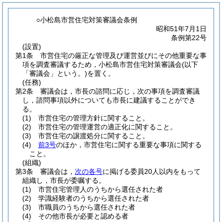
○小松島市営住宅対策審議会条例
昭和51年7月1日
条例第22号
(設置)
第1条
市営住宅の厳正な管理及び運営並びにその他重要な事
項を調査審議するため，小松島市営住宅対策審議会
(以下
「審議会」という。)
を置く。
(任務)
第2条
審議会は，市長の諮問に応じ，次の事項を調査審議
し，諮問事項以外についても市長に建議することができ
る。
(1)
市営住宅の管理方針に関すること。
(2)
市営住宅の管理運営の適正化に関すること。
(3)
市営住宅の譲渡処分に関すること。
(4)
前3号
のほか，市営住宅に関する重要な事項に関する
こと。
(組織)
第3条
審議会は，
次の各号
に掲げる委員20人以内をもって
組織し，市長が委嘱する。
(1)
市営住宅管理人のうちから選任された者
(2)
学識経験者のうちから選任された者
(3)
市職員のうちから選任された者
(4)
その他市長が必要と認める者