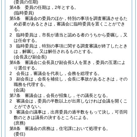
(委員の任期)
第4条
委員の任期は，2年とする。
(臨時委員)
第5条
審議会の委員のほか，特別の事項を調査審議させるた
め必要があるときは，審議会に臨時委員を置くことができ
る。
2
臨時委員は，市長が適当と認める者のうちから委嘱し，又
は任命する。
3
臨時委員は，特別の事項に関する調査審議が終了したとき
は，解嘱し，又は解任されるものとする。
(会長及び副会長)
第6条
審議会に会長及び副会長1人を置き，委員の互選によ
り選任する。
2
会長は，審議会を代表し，会務を総理する。
3
副会長は，会長を補佐し，会長に事故があるときは，その
職務を代理する。
(会議)
第7条
審議会は，会長が招集し，その議長となる。
2
審議会は，委員の半数以上が出席しなければ会議を開くこ
とができない。
3
審議会の議事は，出席委員の過半数をもって決し，可否同
数のときは議長の決するところによる。
(庶務)
第8条
審議会の庶務は，住宅課において処理する。
(委任)