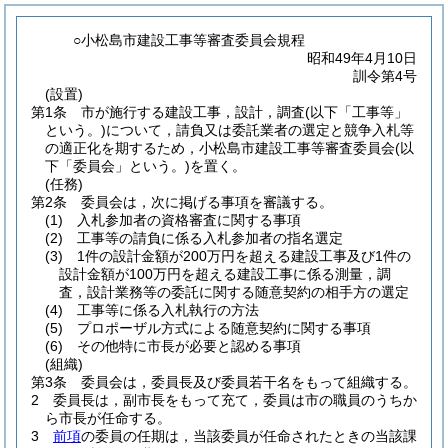
○小松島市建設工事等審査委員会規程
昭和49年4月10日
訓令第4号
(設置)
第1条
市が施行する建設工事，設計，調査
(以下「工事等」
という。)
について，請負又は委託業者の選定と競争入札等
の適正化を期するため，小松島市建設工事等審査委員会
(以
下「委員会」という。)
を置く。
(任務)
第2条
委員会は，次に掲げる事項を審議する。
(1)
入札参加者の資格審査に関する事項
(2)
工事等の請負に係る入札参加者の指名選定
(3)
1件の設計金額が200万円を超える建設工事及び1件の
設計金額が100万円を超える建設工事に係る測量，調
査，設計業務等の委託に関する随意契約の相手方の選定
(4)
工事等に係る入札執行の方法
(5)
プロポーザル方式による随意契約に関する事項
(6)
その他特に市長が必要と認める事項
(組織)
第3条
委員会は，委員長及び委員若干名をもって組織する。
2
委員長は，副市長をもって充て，委員は市の職員のうちか
ら市長が任命する。
3
前項
の委員の任期は，当該委員が任命されたときの当該課