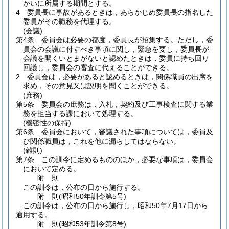
かいに所属する期間とする。
4
委員長に事故があるときは，あらかじめ委員長の指名した
委員がその職務を代理する。
(会議)
第4条
委員会は必要の都度，委員長が招集する。
ただし，委
員会の会議に付すべき事項に関し，緊急を要し，委員長が
会議を開くいとまがないと認めたときは，委員に持ち回り
回議し，委員会の審査に代えることができる。
2
委員会は，必要があると認めるときは，関係職員の出席を
求め，その意見又は説明を聞くことができる。
(庶務)
第5条
委員会の庶務は，入札，契約及び工事検査に関する業
務を担当する課において処理する。
(機密性の保持)
第6条
委員会において，審議された事項については，委員及
び関係職員は，これを他に漏らしてはならない。
(雑則)
第7条
この訓令に定めるもののほか，必要な事項は，委員会
において定める。
附
則
この訓令は，公布の日から施行する。
附
則
(昭和50年
訓令第5号)
この訓令は，公布の日から施行し，昭和50年7月17日から
適用する。
附
則
(昭和53年
訓令第8号)