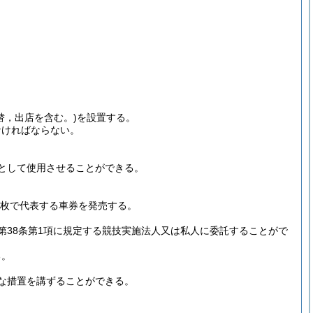
替，出店を含む。)
を設置する。
なければならない。
として使用させることができる。
。
1枚で代表する車券を発売する。
第38条第1項に規定する競技実施法人又は私人に委託することがで
る。
な措置を講ずることができる。