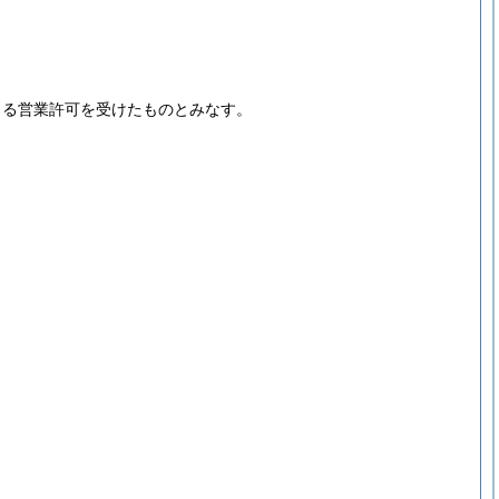
よる営業許可を受けたものとみなす。