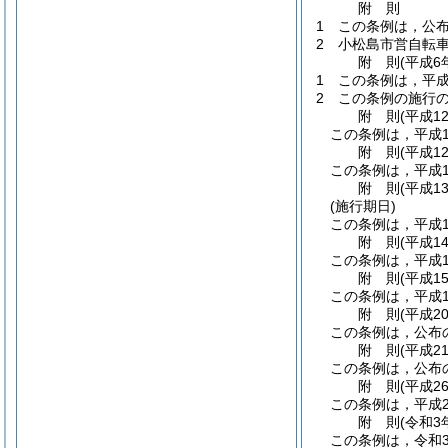
附
則
1
この条例は，公布
2
小松島市営自転
附
則
(平成6
1
この条例は，平成
2
この条例の施行
附
則
(平成1
この条例は，平成1
附
則
(平成1
この条例は，平成1
附
則
(平成1
(施行期日)
この条例は，平成1
附
則
(平成1
この条例は，平成1
附
則
(平成1
この条例は，平成1
附
則
(平成2
この条例は，公布
附
則
(平成2
この条例は，公布
附
則
(平成2
この条例は，平成2
附
則
(令和3
この条例は，令和