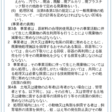
えがら，汚でい，廃油，廃酸，廃アルカリ，廃プラスチ
ック類その他政令で定める廃棄物をいう。
(6)
処理区域 法第6条第1項の規定により一般廃棄物の処
理について，一定の計画を定めなければならない区域を
いう。
(事業者の責務)
第3条
事業者は，原材料の合理的使用及びその事業活動に伴
って生じた廃棄物の再生利用等を行うことにより廃棄物の
減量化に努めなければならない。
2
事業者は，誇大又は過剰な包装の回避に努めるとともに，
廃棄物処理施設を損壊するおそれのある製品，容器等につ
いては，自らの下取りによる回収，容器の再利用による販
売を行う等その廃棄物化を少なくする措置を講じなければ
ならない。
3
事業者は，その事業活動に伴って生じた廃棄物については
自ら処理し，自ら処理しがたい場合においては，共同によ
る処理又は必要な限度における技術開発等により，その処
理に努めなければならない。
(清潔の保持)
第4条
土地又は建物の占有者
(占有者がない場合には，管理
者とする。以下同じ。)
は，その占有し，又は管理する土地
又は建物に面する歩道等の清掃を行う等その清潔の保持に
努めなければならない。
2
処理区域内において，小動物又は鳥類を飼育する者は，飼
育場所の清潔を保持し，蚊，はえ等の発生防止及びその駆