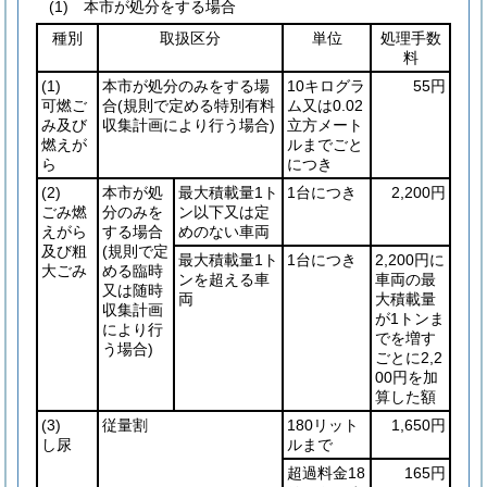
(1) 本市が処分をする場合
種別
取扱区分
単位
処理手数
料
(1)
本市が処分のみをする場
10キログラ
55円
可燃ご
合
(規則で定める特別有料
ム又は0.02
み及び
収集計画により行う場合)
立方メート
燃えが
ルまでごと
ら
につき
(2)
本市が処
最大積載量1ト
1台につき
2,200円
ごみ燃
分のみを
ン以下又は定
えがら
する場合
めのない車両
及び粗
(規則で定
最大積載量1ト
1台につき
2,200円に
大ごみ
める臨時
ンを超える車
車両の最
又は随時
両
大積載量
収集計画
が1トンま
により行
でを増す
う場合)
ごとに2,2
00円を加
算した額
(3)
従量割
180リット
1,650円
し尿
ルまで
超過料金18
165円