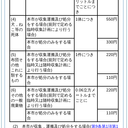
リットルま
でごとにつ
き
(4)
本市が収集運搬及び処分
1体につき
550円
犬，ね
をする場合
(規則で定める
こ等の
臨時収集計画により行う
死体
場合)
本市が処分のみをする場
330円
合
(5)
本市が収集運搬及び処分
1件につき
220円
布団そ
をする場合
(規則で定める
の他
臨時又は随時収集計画に
これに
より行う場合)
類する
本市が処分のみをする場
110円
もの
合
(6)
本市が収集運搬及び処分
0.06立方メ
220円
その他
をする場合
(規則で定める
ートルまで
の一般
臨時又は随時収集計画に
ごとに
廃棄物
より行う場合)
本市が処分のみをする場
110円
合
(2) 本市が収集，運搬及び処分をする場合(
第9条第1項第1