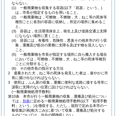
ならない。
(1)
一般廃棄物を収集する容器
(以下「容器」という。)
は，市長が指定するものを用いること。
(2)
一般廃棄物は，可燃物，不燃物，犬，ねこ等の死体等
種別ごとに各別の容器に収納し，所定の場所に集めるこ
と。
(3)
容器は，生活環境保全上，衛生上及び道路交通上支障
にならない場所に置くこと。
(4)
容器には，有毒性，危険性，悪臭その他本市の行う収
集，運搬及び処分の業務に支障を及ぼす物を混入しない
こと。
(5)
一般廃棄物を市長が指定する場所に自ら搬入する場合
においては，可燃物，不燃物，犬，ねこ等の死体等種別
ごとに分類すること。
(6)
その他市長の指示する方法
2
遺棄された犬，ねこ等の死体を発見した者は，速やかに市
長に届け出なければならない。
3
便所は，ふん尿の収集，運搬に便利な道路に接する等常に
汲取に支障のない位置に設けなければならない。
(一般廃棄物処理手数料)
第10条
本市が行う一般廃棄物の収集，運搬及び処分につい
ては，
別表
に定める一般廃棄物処理手数料
(以下「処理手数
料」という。)
を徴収する。
ただし，規則で定める本市の一
般収集計画
(粗大ごみ)
に基づいて収集，運搬及び処分する
ものについては，当分の間徴収しない。