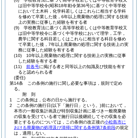
(8)
学校教育法に基づく高等学校若しくは中等教育学校又
は旧中等学校令
(昭和18年勅令第36号)
に基づく中等学校
において土木科，化学科若しくはこれらに相当する学科
を修めて卒業した後，6年以上廃棄物の処理に関する技術
上の実務に従事した経験を有する者
(9)
学校教育法に基づく高等学校若しくは中等教育学校又
は旧中等学校令に基づく中等学校において理学，工学，
農学に関する科目若しくはこれらに相当する科目を修め
て卒業した後，7年以上廃棄物の処理に関する技術上の実
務に従事した経験を有する者
(10)
10年以上廃棄物の処理に関する技術上の実務に従事
した経験を有する者
(11)
前各号
に掲げる者と同等以上の知識及び技能を有す
ると認められる者
(委任)
第14条
この条例の施行に関し必要な事項は，規則で定め
る。
附
則
1
この条例は，公布の日から施行する。
2
この条例の施行日
(以下「施行日」という。)
前において，
本市の一般収集計画及び特別収集計画に基づき一般廃棄物
の収集を受けている者で施行日以後継続してその収集を必
要とするものについては，この条例の改正後の
小松島市に
おける廃棄物の処理及び清掃に関する条例第7条前段
の規定
は，適用しない。