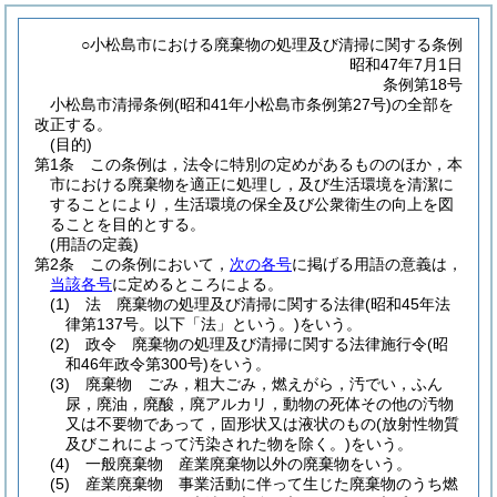
○小松島市における廃棄物の処理及び清掃に関する条例
昭和47年7月1日
条例第18号
小松島市清掃条例(昭和41年小松島市条例第27号)の全部を
改正する。
(目的)
第1条
この条例は，法令に特別の定めがあるもののほか，本
市における廃棄物を適正に処理し，及び生活環境を清潔に
することにより，生活環境の保全及び公衆衛生の向上を図
ることを目的とする。
(用語の定義)
第2条
この条例において，
次の各号
に掲げる用語の意義は，
当該各号
に定めるところによる。
(1)
法 廃棄物の処理及び清掃に関する法律
(昭和45年法
律第137号。以下「法」という。)
をいう。
(2)
政令 廃棄物の処理及び清掃に関する法律施行令
(昭
和46年政令第300号)
をいう。
(3)
廃棄物 ごみ，粗大ごみ，燃えがら，汚でい，ふん
尿，廃油，廃酸，廃アルカリ，動物の死体その他の汚物
又は不要物であって，固形状又は液状のもの
(放射性物質
及びこれによって汚染された物を除く。)
をいう。
(4)
一般廃棄物 産業廃棄物以外の廃棄物をいう。
(5)
産業廃棄物 事業活動に伴って生じた廃棄物のうち燃