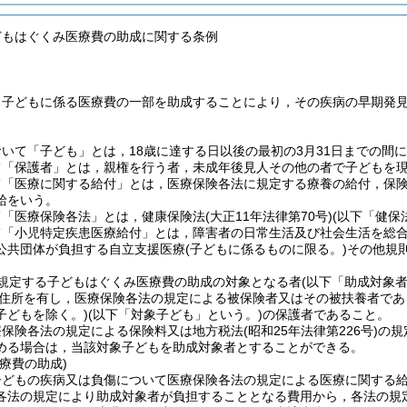
どもはぐくみ医療費の助成に関する条例
，子どもに係る医療費の一部を助成することにより，その疾病の早期発
。
いて「子ども」とは，18歳に達する日以後の最初の3月31日までの間
て「保護者」とは，親権を行う者，未成年後見人その他の者で子どもを
て「医療に関する給付」とは，医療保険各法に規定する療養の給付，保
給をいう。
て「医療保険各法」とは，健康保険法
(大正11年法律第70号)
(以下「健保
て「小児特定疾患医療給付」とは，障害者の日常生活及び社会生活を総
公共団体が負担する自立支援医療
(子どもに係るものに限る。)
その他規
規定する子どもはぐくみ医療費の助成の対象となる者
(以下「助成対象者
住所を有し，医療保険各法の規定による被保険者又はその被扶養者であ
子どもを除く。)
(以下「対象子ども」という。)
の保護者であること。
療保険各法の規定による保険料又は地方税法
(昭和25年法律第226号)
の規
める場合は，当該対象子どもを助成対象者とすることができる。
療費の助成)
子どもの疾病又は負傷について医療保険各法の規定による医療に関する
各法の規定により助成対象者が負担することとなる費用から，各法の規