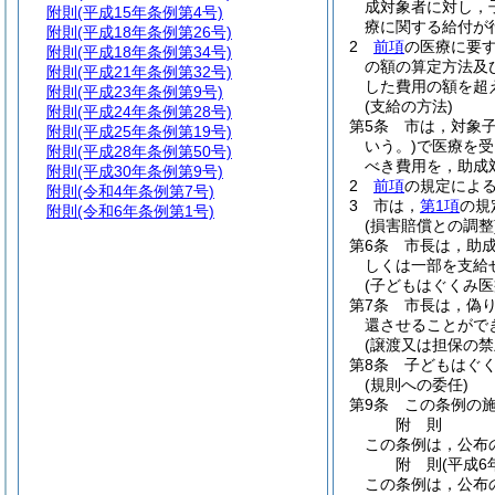
成対象者に対し，
附則
(平成15年条例第4号)
療に関する給付が
附則
(平成18年条例第26号)
2
前項
の医療に要
附則
(平成18年条例第34号)
の額の算定方法及
附則
(平成21年条例第32号)
した費用の額を超
附則
(平成23年条例第9号)
(支給の方法)
附則
(平成24年条例第28号)
第5条
市は，対象子
附則
(平成25年条例第19号)
いう。)
で医療を受
附則
(平成28年条例第50号)
べき費用を，助成
附則
(平成30年条例第9号)
2
前項
の規定によ
附則
(令和4年条例第7号)
3
市は，
第1項
の規
附則
(令和6年条例第1号)
(損害賠償との調整
第6条
市長は，助
しくは一部を支給
(子どもはぐくみ医
第7条
市長は，偽
還させることがで
(譲渡又は担保の禁
第8条
子どもはぐ
(規則への委任)
第9条
この条例の
附
則
この条例は，公布
附
則
(平成6
この条例は，公布