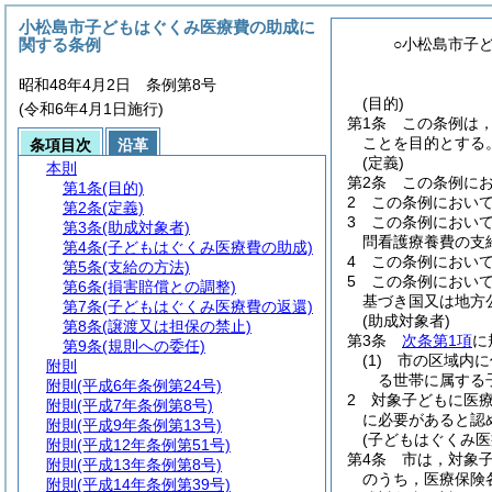
小松島市子どもはぐくみ医療費の助成に
関する条例
○小松島市子
昭和48年4月2日 条例第8号
(目的)
(令和6年4月1日施行)
第1条
この条例は
ことを目的とする
条項目次
沿革
(定義)
本則
第2条
この条例にお
第1条
(目的)
2
この条例におい
第2条
(定義)
3
この条例におい
第3条
(助成対象者)
問看護療養費の支
第4条
(子どもはぐくみ医療費の助成)
4
この条例におい
第5条
(支給の方法)
5
この条例におい
第6条
(損害賠償との調整)
基づき国又は地方
第7条
(子どもはぐくみ医療費の返還)
(助成対象者)
第8条
(譲渡又は担保の禁止)
第3条
次条第1項
に
第9条
(規則への委任)
(1)
市の区域内に
附則
る世帯に属する
附則
(平成6年条例第24号)
2
対象子どもに医
附則
(平成7年条例第8号)
に必要があると認
附則
(平成9年条例第13号)
(子どもはぐくみ医
附則
(平成12年条例第51号)
第4条
市は，対象
附則
(平成13年条例第8号)
のうち，医療保険
附則
(平成14年条例第39号)