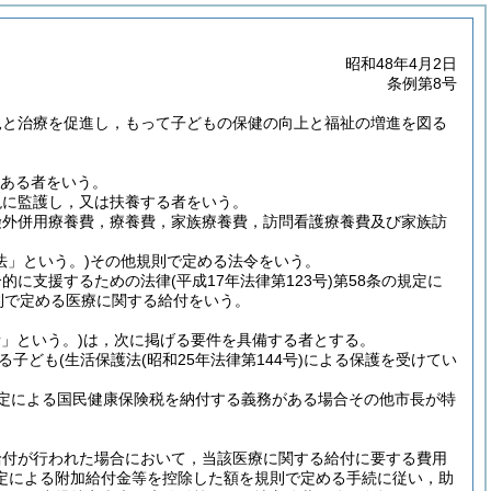
昭和48年4月2日
条例第8号
見と治療を促進し，もって子どもの保健の向上と福祉の増進を図る
にある者をいう。
現に監護し，又は扶養する者をいう。
険外併用療養費，療養費，家族療養費，訪問看護療養費及び家族訪
法」という。)
その他規則で定める法令をいう。
合的に支援するための法律
(平成17年法律第123号)
第58条の規定に
則で定める医療に関する給付をいう。
」という。)
は，次に掲げる要件を具備する者とする。
る子ども
(生活保護法
(昭和25年法律第144号)
による保護を受けてい
定による国民健康保険税を納付する義務がある場合その他市長が特
給付が行われた場合において，当該医療に関する給付に要する費用
定による附加給付金等を控除した額を規則で定める手続に従い，助