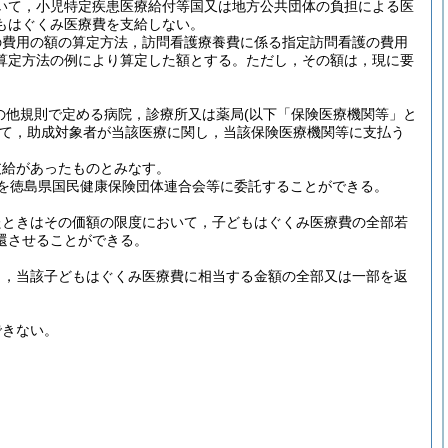
いて，小児特定疾患医療給付等国又は地方公共団体の負担による医
もはぐくみ医療費を支給しない。
の費用の額の算定方法，訪問看護療養費に係る指定訪問看護の費用
算定方法の例により算定した額とする。
ただし，その額は，現に要
の他規則で定める病院，診療所又は薬局
(以下「保険医療機関等」と
て，助成対象者が当該医療に関し，当該保険医療機関等に支払う
支給があったものとみなす。
を徳島県国民健康保険団体連合会等に委託することができる。
たときはその価額の限度において，子どもはぐくみ医療費の全部若
還させることができる。
し，当該子どもはぐくみ医療費に相当する金額の全部又は一部を返
できない。