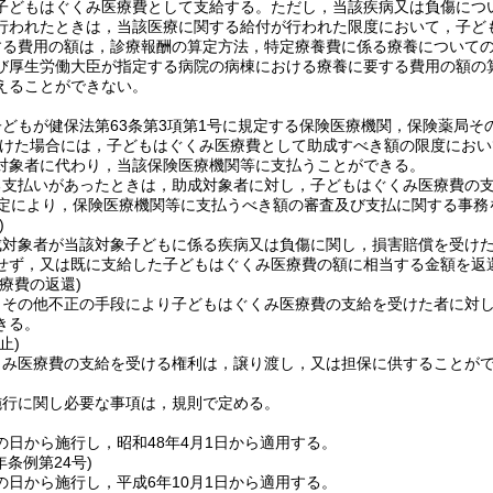
子どもはぐくみ医療費として支給する。
ただし，当該疾病又は負傷につ
行われたときは，当該医療に関する給付が行われた限度において，子ど
する費用の額は，診療報酬の算定方法，特定療養費に係る療養について
び厚生労働大臣が指定する病院の病棟における療養に要する費用の額の
えることができない。
どもが健保法第63条第3項第1号に規定する保険医療機関，保険薬局そ
けた場合には，子どもはぐくみ医療費として助成すべき額の限度におい
対象者に代わり，当該保険医療機関等に支払うことができる。
る支払いがあったときは，助成対象者に対し，子どもはぐくみ医療費の
定により，保険医療機関等に支払うべき額の審査及び支払に関する事務
)
成対象者が当該対象子どもに係る疾病又は負傷に関し，損害賠償を受け
せず，又は既に支給した子どもはぐくみ医療費の額に相当する金額を返
療費の返還)
りその他不正の手段により子どもはぐくみ医療費の支給を受けた者に対
きる。
止)
くみ医療費の支給を受ける権利は，譲り渡し，又は担保に供することが
施行に関し必要な事項は，規則で定める。
の日から施行し，昭和48年4月1日から適用する。
年
条例第24号)
の日から施行し，平成6年10月1日から適用する。