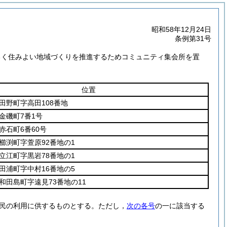
昭和58年12月24日
条例第31号
るく住みよい地域づくりを推進するためコミュニティ集会所を置
位置
田野町字高田108番地
金磯町7番1号
赤石町6番60号
櫛渕町字萱原92番地の1
立江町字黒岩78番地の1
田浦町字中村16番地の5
和田島町字遠見73番地の11
民の利用に供するものとする。
ただし，
次の各号
の一に該当する