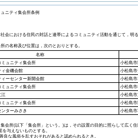
ミュニティ集会所条例
隣社会における住民の対話と連帯によるコミュニティ活動を通じて，明
会所の名称及び位置は，次のとおりとする。
名称
コミュニティ集会所
小松島市
ティ金磯会館
小松島市
ティーセンター新開会館
小松島市
コミュニティ集会所
小松島市
立江
小松島市
コミュニティ集会所
小松島市
センターみさき
小松島市
ィ集会所
(以下「集会所」という。)
は，その設置の目的に照らして広く住
諾を与えないものとする。
善良な風俗を乱すおそれがあると認められるとき。