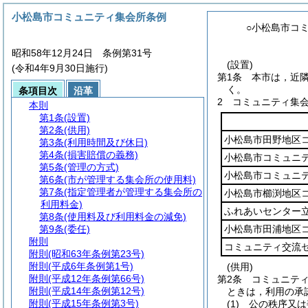
小松島市コミュニティ集会所条例
○小松島市コ
昭和58年12月24日 条例第31号
(設置)
(令和4年9月30日施行)
第1条
本市は，近
く。
条項目次
沿革
2
コミュニティ集
本則
第1条
(設置)
第2条
(供用)
小松島市田野地区
第3条
(利用時間及び休日)
第4条
(損害賠償の義務)
小松島市コミュニ
第5条
(管理の方式)
小松島市コミュニ
第6条
(市が管理する集会所の使用料)
第7条
(指定管理者が管理する集会所の
小松島市櫛渕地区
利用料金)
ふれあいセンター
第8条
(使用料及び利用料金の減免)
第9条
(委任)
小松島市田浦地区
附則
コミュニティ交流
附則
(昭和63年条例第23号)
附則
(平成6年条例第1号)
(供用)
附則
(平成12年条例第66号)
第2条
コミュニテ
附則
(平成14年条例第12号)
ときは，利用の承
附則
(平成15年条例第3号)
(1)
公の秩序又は