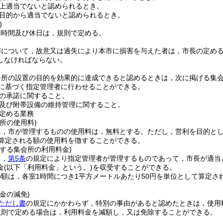
上適当でないと認められるとき。
目的から適当でないと認められるとき。
)
用時間及び休日は，規則で定める。
用について，故意又は過失により本市に損害を与えた者は，市長の定め
しなければならない。
会所の設置の目的を効果的に達成できると認めるときは，次に掲げる集
定に基づく指定管理者に行わせることができる。
の承諾に関すること。
及び附帯設備の維持管理に関すること。
定める業務
所の使用料)
ち，市が管理するものの使用料は，無料とする。
ただし，営利を目的とし
て算定される額の使用料を徴することができる。
する集会所の利用料金)
ち，
第5条
の規定により指定管理者が管理するものであって，市長が適当
金
(以下「利用料金」という。)
を収受することができる。
額は，各室1時間につき1平方メートルあたり50円を単位として算定
金の減免)
ただし書
の規定にかかわらず，特別の事由があると認めたときは，使用
規則で定める場合は，利用料金を減額し，又は免除することができる。