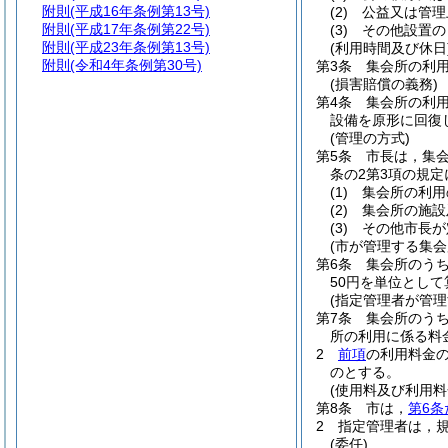
附則
(平成16年条例第13号)
(2)
公益又は管理
附則
(平成17年条例第22号)
(3)
その他設置の
附則
(平成23年条例第13号)
(利用時間及び休日
附則
(令和4年条例第30号)
第3条
集会所の利
(損害賠償の義務)
第4条
集会所の利
設備を原形に回復
(管理の方式)
第5条
市長は，集
条の2第3項の規
(1)
集会所の利用
(2)
集会所の施設
(3)
その他市長が
(市が管理する集会
第6条
集会所のう
50円を単位とし
(指定管理者が管理
第7条
集会所のう
所の利用に係る料
2
前項
の利用料金の
のとする。
(使用料及び利用料
第8条
市は，
第6条
2
指定管理者は，
(委任)