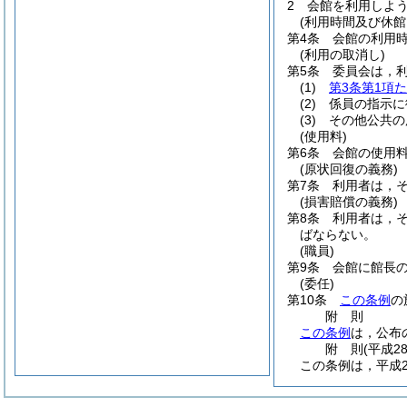
2
会館を利用しよ
(利用時間及び休館
第4条
会館の利用
(利用の取消し)
第5条
委員会は，
(1)
第3条第1項
(2)
係員の指示に
(3)
その他公共の
(使用料)
第6条
会館の使用
(原状回復の義務)
第7条
利用者は，
(損害賠償の義務)
第8条
利用者は，
ばならない。
(職員)
第9条
会館に館長
(委任)
第10条
この条例
の
附
則
この条例
は，公布
附
則
(平成2
この条例は，平成2