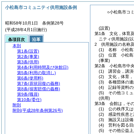
小松島市コミュニティ供用施設条例
○小松島市コ
昭和58年10月1日 条例第28号
(設置)
(平成28年4月1日施行)
第1条
文化，体育
ニティ供用施設
(
条項目次
沿革
2
供用施設の名称
本則
(1)
名称 小松島
第1条
(設置)
(2)
位置 小松島
第2条
(事業)
(事業)
第3条
(供用)
第2条
小松島市中
第4条
(利用時間及び休館日)
(1)
講習会，講演
第5条
(利用の取消し)
(2)
文化，体育，
第6条
(使用料)
(3)
各種団体の連
第7条
(原状回復の義務)
(4)
記録等資料の
第8条
(損害賠償の義務)
(5)
その他コミュ
第9条
(職員)
(供用)
第10条
(委任)
第3条
会館は，そ
附則
(1)
公の秩序又は
附則
(平成28年条例第26号)
(2)
感染性疾患と
(3)
施設又は設備
(4)
営利を図る目
(5)
その他公益上