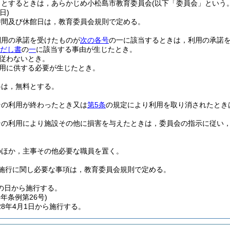
うとするときは，あらかじめ小松島市教育委員会
(以下「委員会」という。
日)
時間及び休館日は，教育委員会規則で定める。
利用の承諾を受けたものが
次の各号
の一に該当するときは，利用の承諾
ただし書
の
一
に該当する事由が生じたとき。
従わないとき。
用に供する必要が生じたとき。
料は，無料とする。
その利用が終わったとき又は
第5条
の規定により利用を取り消されたとき
その利用により施設その他に損害を与えたときは，委員会の指示に従い
のほか，主事その他必要な職員を置く。
施行に関し必要な事項は，教育委員会規則で定める。
の日から施行する。
8年
条例第26号)
8年4月1日から施行する。