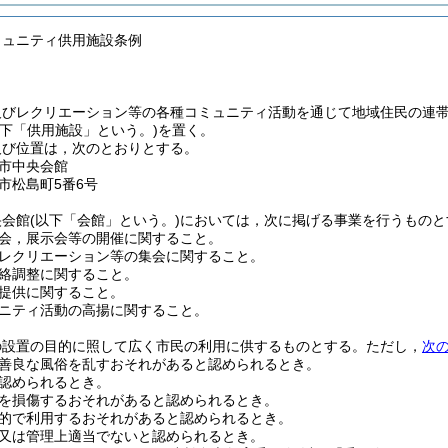
ミュニティ供用施設条例
及びレクリエーション等の各種コミュニティ活動を通じて地域住民の連
以下「供用施設」という。)
を置く。
及び位置は，次のとおりとする。
市中央会館
市松島町5番6号
央会館
(以下「会館」という。)
においては，次に掲げる事業を行うものと
会，展示会等の開催に関すること。
レクリエーション等の集会に関すること。
絡調整に関すること。
提供に関すること。
ニティ活動の高揚に関すること。
の設置の目的に照して広く市民の利用に供するものとする。
ただし，
次
善良な風俗を乱すおそれがあると認められるとき。
認められるとき。
を損傷するおそれがあると認められるとき。
的で利用するおそれがあると認められるとき。
又は管理上適当でないと認められるとき。