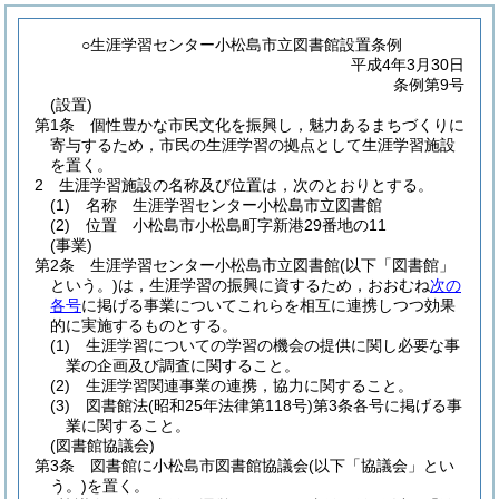
○生涯学習センター小松島市立図書館設置条例
平成4年3月30日
条例第9号
(設置)
第1条
個性豊かな市民文化を振興し，魅力あるまちづくりに
寄与するため，市民の生涯学習の拠点として生涯学習施設
を置く。
2
生涯学習施設の名称及び位置は，次のとおりとする。
(1)
名称 生涯学習センター小松島市立図書館
(2)
位置 小松島市小松島町字新港29番地の11
(事業)
第2条
生涯学習センター小松島市立図書館
(以下「図書館」
という。)
は，生涯学習の振興に資するため，おおむね
次の
各号
に掲げる事業についてこれらを相互に連携しつつ効果
的に実施するものとする。
(1)
生涯学習についての学習の機会の提供に関し必要な事
業の企画及び調査に関すること。
(2)
生涯学習関連事業の連携，協力に関すること。
(3)
図書館法
(昭和25年法律第118号)
第3条各号に掲げる事
業に関すること。
(図書館協議会)
第3条
図書館に小松島市図書館協議会
(以下「協議会」とい
う。)
を置く。