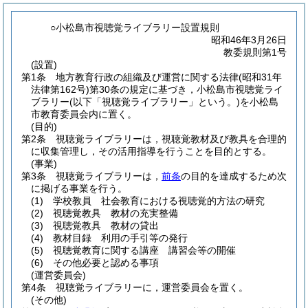
○小松島市視聴覚ライブラリー設置規則
昭和46年3月26日
教委規則第1号
(設置)
第1条
地方教育行政の組織及び運営に関する法律
(昭和31年
法律第162号)
第30条の規定に基づき，小松島市視聴覚ライ
ブラリー
(以下「視聴覚ライブラリー」という。)
を小松島
市教育委員会内に置く。
(目的)
第2条
視聴覚ライブラリーは，視聴覚教材及び教具を合理的
に収集管理し，その活用指導を行うことを目的とする。
(事業)
第3条
視聴覚ライブラリーは，
前条
の目的を達成するため次
に掲げる事業を行う。
(1)
学校教員 社会教育における視聴覚的方法の研究
(2)
視聴覚教具 教材の充実整備
(3)
視聴覚教具 教材の貸出
(4)
教材目録 利用の手引等の発行
(5)
視聴覚教育に関する講座 講習会等の開催
(6)
その他必要と認める事項
(運営委員会)
第4条
視聴覚ライブラリーに，運営委員会を置く。
(その他)