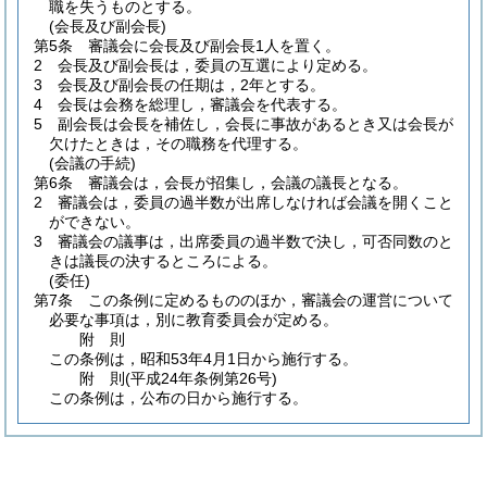
職を失うものとする。
(会長及び副会長)
第5条
審議会に会長及び副会長1人を置く。
2
会長及び副会長は，委員の互選により定める。
3
会長及び副会長の任期は，2年とする。
4
会長は会務を総理し，審議会を代表する。
5
副会長は会長を補佐し，会長に事故があるとき又は会長が
欠けたときは，その職務を代理する。
(会議の手続)
第6条
審議会は，会長が招集し，会議の議長となる。
2
審議会は，委員の過半数が出席しなければ会議を開くこと
ができない。
3
審議会の議事は，出席委員の過半数で決し，可否同数のと
きは議長の決するところによる。
(委任)
第7条
この条例に定めるもののほか，審議会の運営について
必要な事項は，別に教育委員会が定める。
附
則
この条例は，昭和53年4月1日から施行する。
附
則
(平成24年
条例第26号)
この条例は，公布の日から施行する。