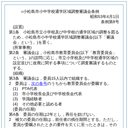
○小松島市小中学校通学区域調整審議会条例
昭和53年4月1日
条例第8号
(設置)
第1条
小松島市立小学校及び中学校の通学区域の調整を図る
ため，小松島市小中学校通学区域調整審議会
(以下「審議
会」という。)
を置く。
(所掌事務)
第2条
審議会は，小松島市教育委員会
(以下「教育委員会」
という。)
の諮問に応じ，市立小学校及び中学校通学区域の
設定並びに改廃に関する事項について調査審議するものと
する。
(組織)
第3条
審議会は，委員15人以内で組織する。
2
委員は，
次の各号
のうちから教育委員会が委嘱する。
(1)
PTA代表
(2)
市小学校長会及び中学校長会代表
(3)
学識経験者
(4)
その他必要と認める者
(委員の任期)
第4条
委員の任期は2年とし，再任を妨げない。
2
補欠の委員の任期は，前任者の残任期間とする。
ただし，
委員が委嘱されたときの要件を欠くに至ったときは，その