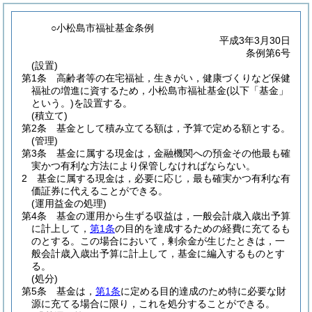
○小松島市福祉基金条例
平成3年3月30日
条例第6号
(設置)
第1条
高齢者等の在宅福祉，生きがい，健康づくりなど保健
福祉の増進に資するため，小松島市福祉基金
(以下「基金」
という。)
を設置する。
(積立て)
第2条
基金として積み立てる額は，予算で定める額とする。
(管理)
第3条
基金に属する現金は，金融機関への預金その他最も確
実かつ有利な方法により保管しなければならない。
2
基金に属する現金は，必要に応じ，最も確実かつ有利な有
価証券に代えることができる。
(運用益金の処理)
第4条
基金の運用から生ずる収益は，一般会計歳入歳出予算
に計上して，
第1条
の目的を達成するための経費に充てるも
のとする。
この場合において，剰余金が生じたときは，一
般会計歳入歳出予算に計上して，基金に編入するものとす
る。
(処分)
第5条
基金は，
第1条
に定める目的達成のため特に必要な財
源に充てる場合に限り，これを処分することができる。