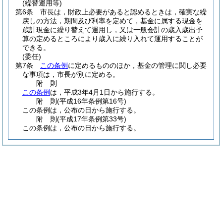
(繰替運用等)
第6条
市長は，財政上必要があると認めるときは，確実な繰
戻しの方法，期間及び利率を定めて，基金に属する現金を
歳計現金に繰り替えて運用し，又は一般会計の歳入歳出予
算の定めるところにより歳入に繰り入れて運用することが
できる。
(委任)
第7条
この条例
に定めるもののほか，基金の管理に関し必要
な事項は，市長が別に定める。
附
則
この条例
は，平成3年4月1日から施行する。
附
則
(平成16年
条例第16号)
この条例は，公布の日から施行する。
附
則
(平成17年
条例第33号)
この条例は，公布の日から施行する。