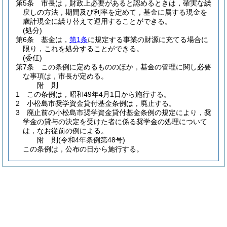
第5条
市長は，財政上必要があると認めるときは，確実な繰
戻しの方法，期間及び利率を定めて，基金に属する現金を
歳計現金に繰り替えて運用することができる。
(処分)
第6条
基金は，
第1条
に規定する事業の財源に充てる場合に
限り，これを処分することができる。
(委任)
第7条
この条例に定めるもののほか，基金の管理に関し必要
な事項は，市長が定める。
附
則
1
この条例は，昭和49年4月1日から施行する。
2
小松島市奨学資金貸付基金条例は，廃止する。
3
廃止前の小松島市奨学資金貸付基金条例の規定により，奨
学金の貸与の決定を受けた者に係る奨学金の処理について
は，なお従前の例による。
附
則
(令和4年
条例第48号)
この条例は，公布の日から施行する。