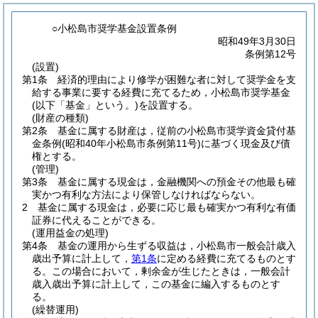
○小松島市奨学基金設置条例
昭和49年3月30日
条例第12号
(設置)
第1条
経済的理由により修学が困難な者に対して奨学金を支
給する事業に要する経費に充てるため，小松島市奨学基金
(以下「基金」という。)
を設置する。
(財産の種類)
第2条
基金に属する財産は，従前の小松島市奨学資金貸付基
金条例
(昭和40年小松島市条例第11号)
に基づく現金及び債
権とする。
(管理)
第3条
基金に属する現金は，金融機関への預金その他最も確
実かつ有利な方法により保管しなければならない。
2
基金に属する現金は，必要に応じ最も確実かつ有利な有価
証券に代えることができる。
(運用益金の処理)
第4条
基金の運用から生ずる収益は，小松島市一般会計歳入
歳出予算に計上して，
第1条
に定める経費に充てるものとす
る。
この場合において，剰余金が生じたときは，一般会計
歳入歳出予算に計上して，この基金に編入するものとす
る。
(繰替運用)