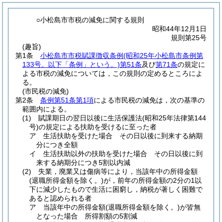
○小松島市市税の減免に関する規則
昭和44年12月1日
規則第25号
(趣旨)
第1条
小松島市市税賦課徴収条例
(昭和25年小松島市条例第
133号。以下「条例」という。)
第51条
及び
第71条
の規定に
よる市税の減免については，この規則の定めるところによ
る。
(市民税の減免)
第2条
条例第51条第1項
による市民税の減免は，次の基準の
範囲内による。
(1)
賦課期日の翌日以後に生活保護法
(昭和25年法律第144
号)
の規定による扶助を受けるに至った者
ア
生活扶助を受けた場合 その日以後に到来する納期
分につき全額
イ
生活扶助以外の扶助を受けた場合 その日以後に到
来する納期分につき5割以内減
(2)
失業，廃業又は傷病等により，当該年中の所得金額
(退職所得金額を除く。)
が，前年の所得金額の2分の1以
下に減少したもので生活に困窮し，納税が著しく困難で
あると認められる者
ア
当該年中の所得金額
(退職所得金額を除く。)
が皆無
となった場合 所得割額の5割減