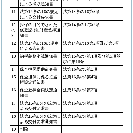
による徴収通知書
11
法第14条の16の規定
法第14条の16第5項
による交付要求書
11
担保の目的でされた
法第14条の17第2項
の
仮登記
(録)
財産差押通
2
知書
12
法第14条の18の規定
法第14条の18第2項及び第5項
による告知書
13
納税義務消滅通知書
法第15条の7第4項及び第5項並
びに第18条
14
保全担保提供命令書
法第16条の3第1項
15
保全担保に係る抵当
法第16条の3第4項
権設定通知書
16
保全差押金額決定通
法第16条の4第2項
知書
17
法第16条の4の規定に
法第16条の4第9項
よる交付要求書
18
法第16条の4の規定に
法第16条の4第9項
よる交付要求通知書
19
削除