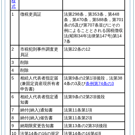
様
式
1
徴税吏員証
法第298条，第353条，第448
条，第470条，第588条，第701
条の5及び第707条並びにその
例によることとされる国税徴収
法
(昭和34年法律第147号)
第14
7条
2
市税犯則事件調査吏
法第22条の12
員証
3
削除
4
削除
5
相続人代表者指定届
法第9条の2第1項後段，法第38
(兼固定資産現所有者
4条の3及び
条例第74条の3
申告書)
6
相続人代表者指定通
法第9条の2第2項後段
知書
7
納付
(納入)
通知書
法第11条第1項
8
納付
(納入)
催告書
法第11条第2項
9
納期限変更告知書
法第13条の2第3項後段
10
法第14条の16の規定
法第14条の16第4項