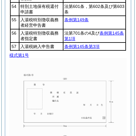
54
特別土地保有税還付
法第601条，第602条及び第603
申請書
条
55
入湯税特別徴収義務
条例第149条
者経営申告書
56
入湯税特別徴収義務
法第701条の4及び
条例第145条
者指定書
第1項
57
入湯税納入申告書
条例第145条第3項
様式第1号