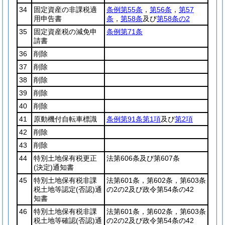
34
固定資産の非課税適
条例第55条
，
第56条
，
第57
用申告書
条
，
第58条
及び
第58条の2
35
固定資産税の減免申
条例第71条
請書
36
削除
37
削除
38
削除
39
削除
40
削除
41
原動機付自転車標識
条例第91条第1項
及び
第2項
42
削除
43
削除
44
特別土地保有税更正
法第606条及び第607条
(決定)
通知書
45
特別土地保有税非課
法第601条，第602条，第603条
税土地等認定
(否認)
通
の2の2及び政令第54条の42
知書
46
特別土地保有税非課
法第601条，第602条，第603条
税土地等確認
(否認)
通
の2の2及び政令第54条の42