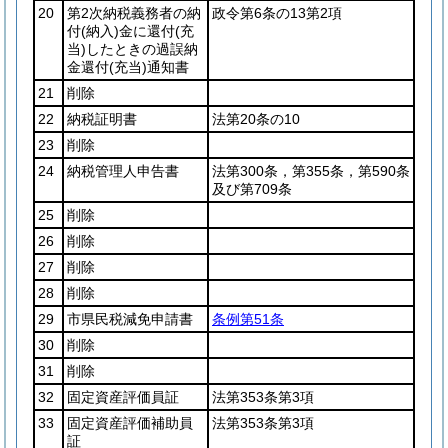
20
第2次納税義務者の納
政令第6条の13第2項
付
(納入)
金に還付
(充
当)
したときの過誤納
金還付
(充当)
通知書
21
削除
22
納税証明書
法第20条の10
23
削除
24
納税管理人申告書
法第300条，第355条，第590条
及び第709条
25
削除
26
削除
27
削除
28
削除
29
市県民税減免申請書
条例第51条
30
削除
31
削除
32
固定資産評価員証
法第353条第3項
33
固定資産評価補助員
法第353条第3項
証