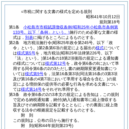
○市税に関する文書の様式を定める規則
昭和41年10月12日
規則第18号
第1条
小松島市市税賦課徴収条例
(昭和25年小松島市条例第
133号。以下「条例」という。)
施行のため必要な文書の様
式は，
別表
に掲げるところによるものとする。
第2条
地方税法施行令
(昭和25年政令第245号。以下「政
令」という。)
第2条第6項の規定による届出の
様式
について
は
様式第5号
を，地方税法
(昭和25年法律第226号。以下
「法」という。)
第14条の18第2項後段の規定による通知書
の様式については
様式第12号
を，政令第6条の8において準
用する同令第6条の2の3ただし書の納期限変更通知書につ
いては
様式第9号
を，法第16条第3項
(同法第16条の3第3項
及び第16条の4第7項において準用する場合を含む。)
の規
定による増担保の提供等の必要な行為を求める文書につい
ては
様式第14号
をそれぞれ準用する。
第3条
政令第6条の2の3本文の規定による告知は，この規則
で定める納税通知書，納付
(納入)
通知書等に繰上徴収する
旨及びその納期限を記載するとともに，その裏面に繰上徴
収する法令の根拠規定を記載するものとする。
附
則
この規則は，公布の日から施行する。
附
則
(昭和44年
規則第23号)