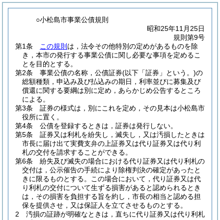
○小松島市事業公債規則
昭和25年11月25日
規則第9号
第1条
この規則
は，法令その他特別の定めがあるものを除
き，本市の発行する事業公債に関し必要な事項を定めるこ
とを目的とする。
第2条
事業公債の名称，公債証券
(以下「証券」という。)
の
総額種類，申込み及び払込みの期日，利率並びに募集及び
償還に関する要綱は別に定め，あらかじめ公告するところ
による。
第3条
証券の様式は，別にこれを定め，その見本は小松島市
役所に置く。
第4条
公債を登録するときは，証券は発行しない。
第5条
証券又は利札を紛失し，滅失し，又は汚損したときは
市長に届け出て実費支弁の上証券又は代り証券又は代り利
札の交付を請求することができる。
第6条
紛失及び滅失の場合における代り証券又は代り利札の
交付は，公示催告の手続により除権判決の確定があったと
きに限るものとする。
この場合において，代り証券又は代
り利札の交付について生ずる損害があると認められるとき
は，その損害を負担する旨を約し，市長の相当と認める担
保を提供させ，又は保証人を立てさせるものとする。
2
汚損の証跡が明確なときは，直ちに代り証券又は代り利札