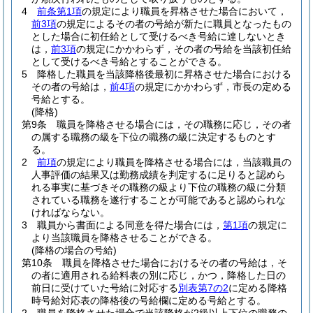
4
前条第1項
の規定により職員を昇格させた場合において，
前3項
の規定によるその者の号給が新たに職員となったもの
とした場合に初任給として受けるべき号給に達しないとき
は，
前3項
の規定にかかわらず，その者の号給を当該初任給
として受けるべき号給とすることができる。
5
降格した職員を当該降格後最初に昇格させた場合における
その者の号給は，
前4項
の規定にかかわらず，市長の定める
号給とする。
(降格)
第9条
職員を降格させる場合には，その職務に応じ，その者
の属する職務の級を下位の職務の級に決定するものとす
る。
2
前項
の規定により職員を降格させる場合には，当該職員の
人事評価の結果又は勤務成績を判定するに足りると認めら
れる事実に基づきその職務の級より下位の職務の級に分類
されている職務を遂行することが可能であると認められな
ければならない。
3
職員から書面による同意を得た場合には，
第1項
の規定に
より当該職員を降格させることができる。
(降格の場合の号給)
第10条
職員を降格させた場合におけるその者の号給は，そ
の者に適用される給料表の別に応じ，かつ，降格した日の
前日に受けていた号給に対応する
別表第7の2
に定める降格
時号給対応表の降格後の号給欄に定める号給とする。