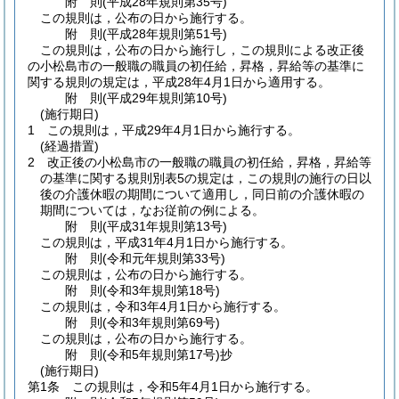
附
則
(平成28年
規則第35号)
この規則は，公布の日から施行する。
附
則
(平成28年
規則第51号)
この規則は，公布の日から施行し，この規則による改正後
の小松島市の一般職の職員の初任給，昇格，昇給等の基準に
関する規則の規定は，平成28年4月1日から適用する。
附
則
(平成29年
規則第10号)
(施行期日)
1
この規則は，平成29年4月1日から施行する。
(経過措置)
2
改正後の小松島市の一般職の職員の初任給，昇格，昇給等
の基準に関する規則別表5の規定は，この規則の施行の日以
後の介護休暇の期間について適用し，同日前の介護休暇の
期間については，なお従前の例による。
附
則
(平成31年
規則第13号)
この規則は，平成31年4月1日から施行する。
附
則
(令和元年
規則第33号)
この規則は，公布の日から施行する。
附
則
(令和3年
規則第18号)
この規則は，令和3年4月1日から施行する。
附
則
(令和3年
規則第69号)
この規則は，公布の日から施行する。
附
則
(令和5年
規則第17号)
抄
(施行期日)
第1条
この規則は，令和5年4月1日から施行する。