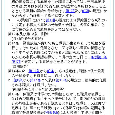
務の級を異にする異動をした職員にあっては，当該異動後
の号給)
の号数を減じて得た数に相当する号給数を超えるこ
ととなる職員の昇給の号給数は，
第1項
及び
前項
の規定にか
かわらず，当該相当する号給数とする。
9
一の昇給日において
第1項
の規定により昇給区分をA又はB
に決定する職員の昇給の号給数の合計は，各任命権者ごと
に市長の定める号給数を超えてはならない。
第12条及び第13条
削除
(特別の場合の昇給)
第14条
勤務成績が良好である職員が生命をとして職務を遂
行し，そのために危篤となり，又は著しい障害の状態とな
った場合その他特に必要があると認められる場合には，あ
らかじめ市長の承認を得て，市長の定める日に，
条例第5条
第1項
の規定による昇給をさせることができる。
(適用除外)
第14条の2
第11条
から
前条
までの規定は，職務の級の最高
の号給を受ける職員には，適用しない。
2
第8条
から
第14条
まで及び
第15条
の規定は，臨時的に任用
される職員には適用しない。
(復職時等における号給の調整等)
第15条
休職又は休暇のため勤務しなかった職員が復職し，
又は再び勤務するに至った場合において，部内の他の職員
との均衡上必要があると認めるときは，復職し，又は再び
勤務するに至った日以後において休職又は休暇の期間を休
職期間等調整換算表
(
別表第5
)
により換算して得た期間を引