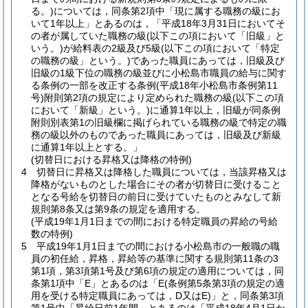
る。)
については，同条第2項中「現に属する職務の級にお
いて1年以上」とあるのは，「平成18年3月31日においてそ
の者が属していた職務の級
(以下この項において「旧級」と
いう。)
が給料表の2級及び5級
(以下この項において「特定
の職務の級」という。)
であった職員にあっては，旧級及び
旧級の1級下位の職務の級並びに小松島市職員の給与に関す
る条例の一部を改正する条例
(平成18年小松島市条例第11
号)
附則第2項の規定により定められた職務の級
(以下この項
において「新級」という。)
に通算1年以上，旧級が同条例
附則別表第1の旧級欄に掲げられている職務の級で特定の職
務の級以外のものであった職員にあっては，旧級及び新級
に通算1年以上とする。」
(切替日における昇格又は降格の特例)
4
切替日に昇格又は降格した職員については，当該昇格又は
降格がないものとした場合にその者が切替日に受けること
となる号給を切替日の前日に受けていたものとみなして新
規則第8条又は第9条の規定を適用する。
(平成19年1月1日までの間における特定職員の昇給の号給
数の特例)
5
平成19年1月1日までの間における小松島市の一般職の職
員の初任給，昇格，昇給等の基準に関する規則第11条の3
第1項，第3項第1号及び第6項の規定の適用については，同
条第1項中「E」とあるのは「E
(条例第5条第3項の規定の適
用を受ける特定職員にあっては，D又はE)
」と，同条第3項