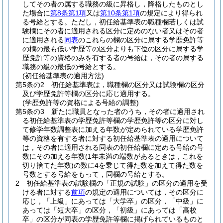
してその者の属する職務の級に昇格し，降格したものとし
た場合に
第8条第1項
又は
第10条第1項
の規定により得られ
る号給とする。
ただし，初任給基準表の職種欄若しくは試
験欄にその者に適用される区分に定めのない者又はその者
に適用される
同表
のこれらの欄の区分に属する学歴免許等
の欄の最も低い学歴等の区分よりも下位の区分に属する学
歴免許等の資格のみを有する者の号給は，その者の属する
職務の級の最低の号給とする。
(初任給基準表の適用方法)
第5条の2
初任給基準表は，職種欄の区分又は試験欄の区分
及び学歴免許等欄の区分に応じ適用する。
(学歴免許等の資格による号給の調整)
第5条の3
新たに職員となった者のうち，その者に適用され
る初任給基準表の学歴免許等欄の学歴免許等の区分に対し
て修学年数調整表に加える年数が定められている学歴免許
等の資格を有する者に対する初任給基準表の適用について
は，その者に適用される同表の初任給欄に定める号給の号
数にその加える年数
(1年未満の端数があるときは，これを
切り捨てた年数)
の数に4を乗じて得た数を加えて得た数を
号数とする号給をもって，同欄の号給とする。
2
初任給基準表の試験欄の「正規の試験」の区分の適用を受
ける者に対する
前項
の規定の適用については，その区分に
応じ，「上級」にあっては「大学卒」の区分，「中級」に
あっては「短大卒」の区分，「初級」にあっては「高校
卒」の区分が同表の学歴免許等欄に掲げられているものと