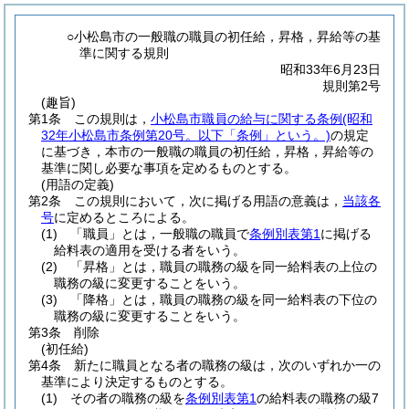
○小松島市の一般職の職員の初任給，昇格，昇給等の基
準に関する規則
昭和33年6月23日
規則第2号
(趣旨)
第1条
この規則は，
小松島市職員の給与に関する条例
(昭和
32年小松島市条例第20号。以下「条例」という。)
の規定
に基づき，本市の一般職の職員の初任給，昇格，昇給等の
基準に関し必要な事項を定めるものとする。
(用語の定義)
第2条
この規則において，次に掲げる用語の意義は，
当該各
号
に定めるところによる。
(1)
「職員」とは，一般職の職員で
条例別表第1
に掲げる
給料表の適用を受ける者をいう。
(2)
「昇格」とは，職員の職務の級を同一給料表の上位の
職務の級に変更することをいう。
(3)
「降格」とは，職員の職務の級を同一給料表の下位の
職務の級に変更することをいう。
第3条
削除
(初任給)
第4条
新たに職員となる者の職務の級は，次のいずれか一の
基準により決定するものとする。
(1)
その者の職務の級を
条例別表第1
の給料表の職務の級7