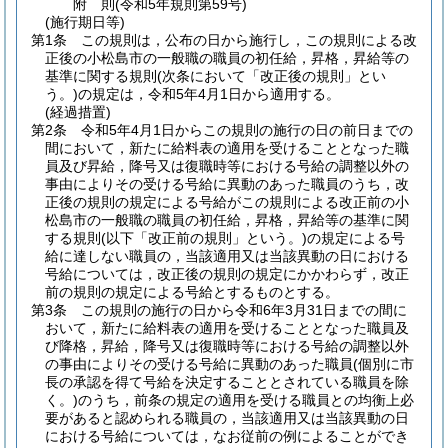
附
則
(令和5年
規則第59号)
(施行期日等)
第1条
この規則は，公布の日から施行し，この規則による改
正後の小松島市の一般職の職員の初任給，昇格，昇給等の
基準に関する規則
(次条において「改正後の規則」とい
う。)
の規定は，令和5年4月1日から適用する。
(経過措置)
第2条
令和5年4月1日からこの規則の施行の日の前日までの
間において，新たに給料表の適用を受けることとなった職
員及び昇給，降号又は復職時等における号給の調整以外の
事由によりその受ける号給に異動のあった職員のうち，改
正後の規則の規定による号給がこの規則による改正前の小
松島市の一般職の職員の初任給，昇格，昇給等の基準に関
する規則
(以下「改正前の規則」という。)
の規定による号
給に達しない職員の，当該適用又は当該異動の日における
号給については，改正後の規則の規定にかかわらず，改正
前の規則の規定による号給とするものとする。
第3条
この規則の施行の日から令和6年3月31日までの間に
おいて，新たに給料表の適用を受けることとなった職員及
び降格，昇給，降号又は復職時等における号給の調整以外
の事由によりその受ける号給に異動のあった職員
(個別に市
長の承認を得て号給を決定することとされている職員を除
く。)
のうち，前条の規定の適用を受ける職員との均衡上必
要があると認められる職員の，当該適用又は当該異動の日
における号給については，なお従前の例によることができ