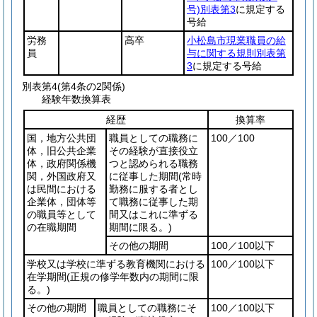
号)
別表第3
に規定する
号給
労務
高卒
小松島市現業職員の給
員
与に関する規則別表第
3
に規定する号給
別表第4
(第4条の2関係)
経験年数換算表
経歴
換算率
国，地方公共団
職員としての職務に
100／100
体，旧公共企業
その経験が直接役立
体，政府関係機
つと認められる職務
関，外国政府又
に従事した期間
(常時
は民間における
勤務に服する者とし
企業体，団体等
て職務に従事した期
の職員等として
間又はこれに準ずる
の在職期間
期間に限る。)
その他の期間
100／100以下
学校又は学校に準ずる教育機関における
100／100以下
在学期間
(正規の修学年数内の期間に限
る。)
その他の期間
職員としての職務にそ
100／100以下