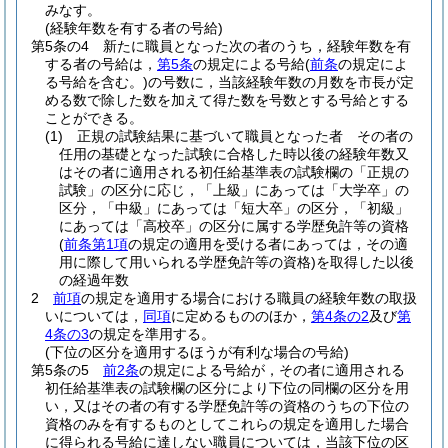
みなす。
(経験年数を有する者の号給)
第5条の4
新たに職員となった次の者のうち，経験年数を有
する者の号給は，
第5条
の規定による号給
(
前条
の規定によ
る号給を含む。)
の号数に，当該経験年数の月数を市長が定
める数で除した数を加えて得た数を号数とする号給とする
ことができる。
(1)
正規の試験結果に基づいて職員となった者 その者の
任用の基礎となった試験に合格した時以後の経験年数又
はその者に適用される初任給基準表の試験欄の「正規の
試験」の区分に応じ，「上級」にあっては「大学卒」の
区分，「中級」にあっては「短大卒」の区分，「初級」
にあっては「高校卒」の区分に属する学歴免許等の資格
(
前条第1項
の規定の適用を受ける者にあっては，その適
用に際して用いられる学歴免許等の資格)
を取得した以後
の経過年数
2
前項
の規定を適用する場合における職員の経験年数の取扱
いについては，
同項
に定めるもののほか，
第4条の2
及び
第
4条の3
の規定を準用する。
(下位の区分を適用するほうが有利な場合の号給)
第5条の5
前2条
の規定による号給が，その者に適用される
初任給基準表の試験欄の区分により下位の同欄の区分を用
い，又はその者の有する学歴免許等の資格のうちの下位の
資格のみを有するものとしてこれらの規定を適用した場合
に得られる号給に達しない職員については，当該下位の区