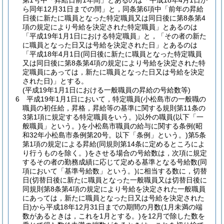
第1号中「昇給日前1年間」とあるのは「平成18年4月1日か
ら同年12月31日までの間」と，同条第6項中「前年の昇給
日後に新たに職員となった特定職員又は同日後に第8条第4
項の規定により号給を決定された特定職員」とあるのは
「平成19年1月1日における特定職員」と，「その者の新た
に職員となった日又は号給を決定された日」とあるのは
「平成18年4月1日
(同日後に新たに職員となった特定職員
又は同日後に第8条第4項の規定により号給を決定された特
定職員にあっては，新たに職員となった日又は号給を決定
された日)
」とする。
(平成19年1月1日における一般職員の昇給の号給数等)
6
平成19年1月1日において，特定職員
(小松島市の一般職の
職員の初任給，昇格，昇給等の基準に関する規則第11条の
3第1項に規定する特定職員をいう。)
以外の職員
(以下「一
般職員」という。)
を小松島市職員の給与に関する条例
(昭
和32年小松島市条例第20号。以下「条例」という。)
第5条
第1項の規定による昇給
(同規則第14条に定めるところによ
り行うものを除く。)
をさせる場合の号給数は，次項に規定
するその者の勤務成績に応じて定める基準となる号給数
(同
項において「基準号給数」という。)
に相当する数に，切替
日
(切替日後に新たに職員となった一般職員又は切替日後に
同規則第8条第4項の規定により号給を決定された一般職員
にあっては，新たに職員となった日又は号給を決定された
日)
から平成18年12月31日までの期間の月数
(1月未満の端
数があるときは，これを1月とする。)
を12月で除した数を