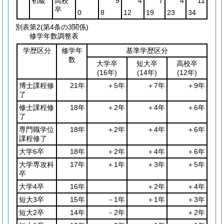
初級
高校
9
4
7
4
11
卒
0
8
12
19
23
34
別表第2
(第4条の3関係)
修学年数調整表
学歴区分
修学年
基準学歴区分
数
大学卒
短大卒
高校卒
(16年)
(14年)
(12年)
博士課程修
21年
＋5年
＋7年
＋9年
了
修士課程修
18年
＋2年
＋4年
＋6年
了
専門職学位
18年
＋2年
＋4年
＋6年
課程修了
大学6卒
18年
＋2年
＋4年
＋6年
大学専攻科
17年
＋1年
＋3年
＋5年
卒
大学4卒
16年
＋2年
＋4年
短大3卒
15年
－1年
＋1年
＋3年
短大2卒
14年
－2年
＋2年