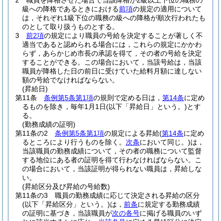
2
職員を降格させた場合で当該降格が2級以上下位の職務の
級への降格であるときにおける
前項
の規定の適用について
は，それぞれ1級下位の職務の級への降格が順次行われたも
のとして取り扱うものとする。
3
前2項
の規定により職員の号給を決定することが著しく不
適当であると認められる場合には，これらの規定にかかわ
らず，あらかじめ市長の承認を得て，その者の号給を決定
することができる。
この場合において，当該号給は，当該
職員が降格した日の前日に受けていた給料月額に達しない
額の号給でなければならない。
(昇給日)
第11条
条例第5条第1項
の規則で定める日は，
第14条
に定め
るものを除き，毎年1月1日
(以下「昇給日」という。)
とす
る。
(勤務成績の証明)
第11条の2
条例第5条第1項
の規定による昇給
(
第14条
に定め
るところにより行うものを除く。
次条
において同じ。)
は，
当該職員の勤務成績について，その者の職務について監督
する地位にある者の証明を得て行わなければならない。
こ
の場合において，当該証明が得られない職員は，昇給しな
い。
(昇給区分及び昇給の号給数)
第11条の3
職員の勤務成績に応じて決定される昇給の区分
(以下「昇給区分」という。)
は，
前条
に規定する勤務成績
の証明に基づき，当該職員が
次の各号
に掲げる職員のいず