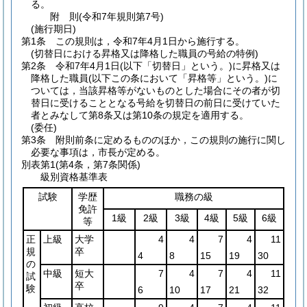
る。
附
則
(令和7年
規則第7号)
(施行期日)
第1条
この規則は，令和7年4月1日から施行する。
(切替日における昇格又は降格した職員の号給の特例)
第2条
令和7年4月1日
(以下「切替日」という。)
に昇格又は
降格した職員
(以下この条において「昇格等」という。)
に
ついては，当該昇格等がないものとした場合にその者が切
替日に受けることとなる号給を切替日の前日に受けていた
者とみなして第8条又は第10条の規定を適用する。
(委任)
第3条
附則前条に定めるもののほか，この規則の施行に関し
必要な事項は，市長が定める。
別表第1
(第4条，第7条関係)
級別資格基準表
試験
学歴
職務の級
免許
1級
2級
3級
4級
5級
6級
等
正
上級
大学
4
4
7
4
11
規
卒
4
8
15
19
30
の
中級
短大
7
4
7
4
11
試
卒
験
6
10
17
21
32