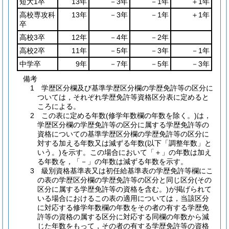
短大1卒
13年
－3年
－1年
＋1年
高校専攻科
13年
－3年
－1年
＋1年
卒
高校3卒
12年
－4年
－2年
高校2卒
11年
－5年
－3年
－1年
中学卒
9年
－7年
－5年
－3年
備考
1 学歴区分欄及び基準学歴区分欄の学歴免許等の区分に
ついては，それぞれ学歴免許等資格区分表に定めると
ころによる。
2 この表に定める年数(修学年数欄の年数を除く。)は，
学歴区分欄の学歴免許等の区分に属する学歴免許等の
資格についての基準学歴区分欄の学歴免許等の区分に
対する加える年数又は減ずる年数(以下「調整年数」と
いう。)を示す。この場合において「＋」の年数は加え
る年数を，「－」の年数は減ずる年数を示す。
3 級別資格基準表又は初任給基準表の学歴免許等欄にこ
の表の学歴区分欄の学歴免許等の区分と同じ区分(その
区分に属する学歴免許等の資格を含む。)が掲げられて
いる場合におけるこの表の適用については，当該区分
に対応する修学年数欄の年数をその者の有する学歴免
許等の資格の属する区分に対応する同欄の年数から減
じた年数をもって，その者の有する学歴免許等の資格