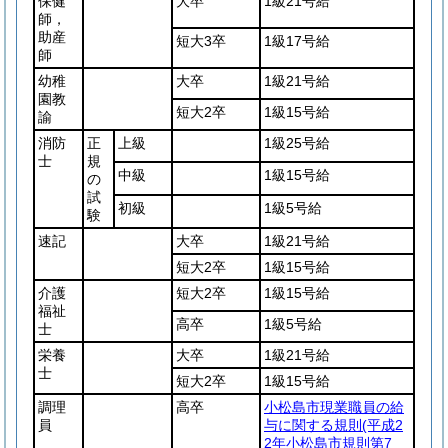
保健
大卒
1級21号給
師，
助産
短大3卒
1級17号給
師
幼稚
大卒
1級21号給
園教
短大2卒
1級15号給
諭
消防
正
上級
1級25号給
士
規
中級
1級15号給
の
試
初級
1級5号給
験
速記
大卒
1級21号給
短大2卒
1級15号給
介護
短大2卒
1級15号給
福祉
高卒
1級5号給
士
栄養
大卒
1級21号給
士
短大2卒
1級15号給
調理
高卒
小松島市現業職員の給
員
与に関する規則
(平成2
2年小松島市規則第7