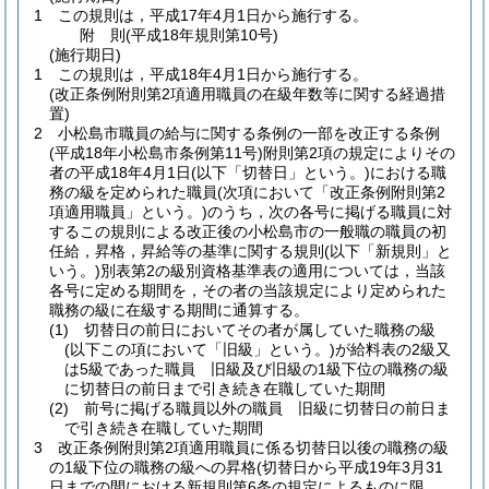
1
この規則は，平成17年4月1日から施行する。
附
則
(平成18年
規則第10号)
(施行期日)
1
この規則は，平成18年4月1日から施行する。
(改正条例附則第2項適用職員の在級年数等に関する経過措
置)
2
小松島市職員の給与に関する条例の一部を改正する条例
(平成18年小松島市条例第11号)
附則第2項の規定によりその
者の平成18年4月1日
(以下「切替日」という。)
における職
務の級を定められた職員
(次項において「改正条例附則第2
項適用職員」という。)
のうち，次の各号に掲げる職員に対
するこの規則による改正後の小松島市の一般職の職員の初
任給，昇格，昇給等の基準に関する規則
(以下「新規則」と
いう。)
別表第2の級別資格基準表の適用については，当該
各号に定める期間を，その者の当該規定により定められた
職務の級に在級する期間に通算する。
(1)
切替日の前日においてその者が属していた職務の級
(以下この項において「旧級」という。)
が給料表の2級又
は5級であった職員 旧級及び旧級の1級下位の職務の級
に切替日の前日まで引き続き在職していた期間
(2)
前号に掲げる職員以外の職員 旧級に切替日の前日ま
で引き続き在職していた期間
3
改正条例附則第2項適用職員に係る切替日以後の職務の級
の1級下位の職務の級への昇格
(切替日から平成19年3月31
日までの間における新規則第6条の規定によるものに限