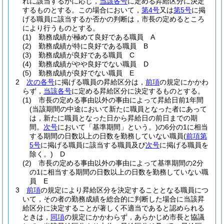
れに該当するかに応じ，
当該各号
に定める昇給区分に決定
するものとする。
この場合において，
第4号
又は
第5号
に掲
げる職員に該当するか否かの判断は，市長の定めるところ
により行うものとする。
(1)
勤務成績が極めて良好である職員 A
(2)
勤務成績が特に良好である職員 B
(3)
勤務成績が良好である職員 C
(4)
勤務成績がやや良好でない職員 D
(5)
勤務成績が良好でない職員 E
2
次の各号
に掲げる職員の昇給区分は，
前項
の規定にかかわ
らず，
当該各号
に定める昇給区分に決定するものとする。
(1)
市長の定める事由以外の事由によって昇給日前1年間
(当該期間の中途において新たに職員となった者にあって
は，新たに職員となった日から昇給日の前日までの期
間。
次号
において「基準期間」という。)
の6分の1に相当
する期間の日数以上の日数を勤務していない職員
(
前項第
5号
に掲げる職員に該当する職員及び
次号
に掲げる職員を
除く。)
D
(2)
市長の定める事由以外の事由によって基準期間の2分
の1に相当する期間の日数以上の日数を勤務していない職
員 E
3
前項
の規定により昇給区分を決定することとなる職員につ
いて，その者の勤務成績を総合的に判断した場合に当該昇
給区分に決定することが著しく不適当であると認められる
ときは，
同項
の規定にかかわらず，あらかじめ市長と協議