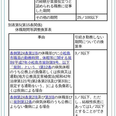
の経験が直接役立つと
認められる職務に従事
した期間
その他の期間
25／100以下
別表第5
(第15条関係)
休職期間等調整換算表
事由
引続き勤務しない
期間についての換
算率
条例第24条第1項
の休職並びに
小松島
3／3以下
市職員の勤務時間，休暇等に関する規
則
(平成7年小松島市規則第9号。以下
「規則」という。)
第12条
の病気休暇
のうち公務上の負傷若しくは疾病又は
通勤
(地方公務員災害補償法
(昭和42年
法律第121号)
第2条第2項及び第3項に
規定する通勤をいう。)
による負傷若し
くは疾病による場合
条例第24条第2項
及び
第3項
の休職並び
1／3以下。ただ
に
規則第12条
の病気休暇のうち公務に
し，結核性疾患に
よらない傷病による場合
あっては1／2以下
とすることができ
る。