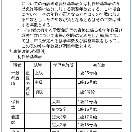
についての当該級別資格基準表又は初任給基準表の学
歴免許等欄の区分に対する調整年数とする。この場合
において，その年数が正となるときはその年数は加え
る年数とし，その年数が負となるときはその年数は減
ずる年数とする。
4 その者の有する学歴免許等の資格に係る修学年数及び
調整年数について市長が別段の定めをした職員につい
ては，市長が定める修学年数及び調整年数をもって，
この表の修学年数及び調整年数とする。
別表第3
(第5条関係)
初任給基準表
職種
試験
学歴免許等
初任給
一般
正
上級
1級25号給
行政
規
中級
1級15号給
職
の
試
初級
1級5号給
験
保育
大卒
1級21号給
士
短大2卒
1級15号給
看護
短大3卒
1級17号給
師
短大2卒
1級15号給