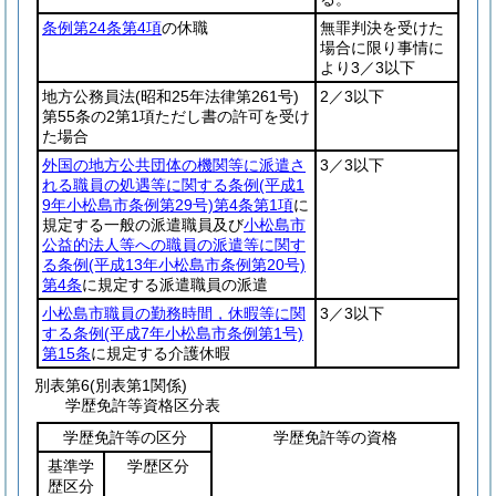
条例第24条第4項
の休職
無罪判決を受けた
場合に限り事情に
より3／3以下
地方公務員法
(昭和25年法律第261号)
2／3以下
第55条の2第1項ただし書の許可を受け
た場合
外国の地方公共団体の機関等に派遣さ
3／3以下
れる職員の処遇等に関する条例
(平成1
9年小松島市条例第29号)
第4条第1項
に
規定する一般の派遣職員及び
小松島市
公益的法人等への職員の派遣等に関す
る条例
(平成13年小松島市条例第20号)
第4条
に規定する派遣職員の派遣
小松島市職員の勤務時間，休暇等に関
3／3以下
する条例
(平成7年小松島市条例第1号)
第15条
に規定する介護休暇
別表第6
(別表第1関係)
学歴免許等資格区分表
学歴免許等の区分
学歴免許等の資格
基準学
学歴区分
歴区分