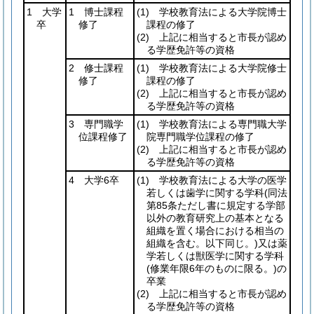
1 大学
1 博士課程
(1)
学校教育法による大学院博士
卒
修了
課程の修了
(2)
上記に相当すると市長が認め
る学歴免許等の資格
2 修士課程
(1)
学校教育法による大学院修士
修了
課程の修了
(2)
上記に相当すると市長が認め
る学歴免許等の資格
3 専門職学
(1)
学校教育法による専門職大学
位課程修了
院専門職学位課程の修了
(2)
上記に相当すると市長が認め
る学歴免許等の資格
4 大学6卒
(1)
学校教育法による大学の医学
若しくは歯学に関する学科
(同法
第85条ただし書に規定する学部
以外の教育研究上の基本となる
組織を置く場合における相当の
組織を含む。以下同じ。)
又は薬
学若しくは獣医学に関する学科
(修業年限6年のものに限る。)
の
卒業
(2)
上記に相当すると市長が認め
る学歴免許等の資格