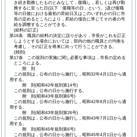
き続き勤務したものとみなして，復職し，若しくは再び勤
務するに至った日
(以下「復職等の日」という。)
及び復職
等の日後における最初の昇給日又はこのいずれかの日に市
長の定めるところにより，昇給の場合に準じてその者の号
給を調整することができる。
(給料の訂正)
第16条
職員の給料の決定に誤りがあり，市長がこれを訂正
しようとする場合においては，部内の他の職員との均衡を
考慮し，その訂正を将来に向って行うことができる。
(雑則)
第17条
この規則の実施に関し必要な事項は，市長の定める
ところによる。
附
則
この規則は，公布の日から施行し，昭和32年4月1日から適
用する。
附
則
(昭和42年
規則第14号)
この規則は，公布の日から施行する。
附
則
(昭和43年
規則第6号)
この規則は，公布の日から施行し，昭和42年8月1日から適
用する。
附
則
(昭和43年
規則第26号)
この規則は，公布の日から施行し，昭和43年7月1日から適
用する。
附
則
(昭和45年
規則第6号)
この規則は，公布の日から施行し，昭和45年4月1日から適