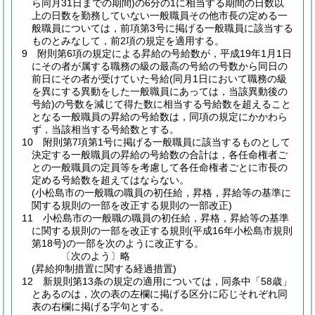
ら同月31日までの期間)
の6分の1に相当する期間の日数以
上の日数を勤務していない一般職員その他市長の定める一
般職員については，前項第3号に掲げる一般職員に該当する
ものとみなして，前2項の規定を適用する。
9
附則第6項の規定による昇給の号給数が，平成19年1月1日
にその者が属する職務の級の最高の号給の号数から同日の
前日にその者が受けていた号給
(同月1日において職務の級
を異にする異動をした一般職員にあっては，当該異動後の
号給)
の号数を減じて得た数に相当する号給数を超えること
となる一般職員の昇給の号給数は，同項の規定にかかわら
ず，当該相当する号給数とする。
10
附則第7項第1号に掲げる一般職員に該当するものとして
決定する一般職員の昇給の号給数の合計は，各任命権者ご
との一般職員の定員等を考慮して各任命権者ごとに市長の
定める号給数を超えてはならない。
(小松島市の一般職の職員の初任給，昇格，昇給等の基準に
関する規則の一部を改正する規則の一部改正)
11
小松島市の一般職の職員の初任給，昇格，昇給等の基準
に関する規則の一部を改正する規則
(平成16年小松島市規則
第18号)
の一部を次のように改正する。
〔次のよう〕略
(昇給抑制措置に関する経過措置)
12
新規則第13条の規定の適用については，同条中「58歳」
とあるのは，次の表の左欄に掲げる区分に応じそれぞれ同
表の右欄に掲げる字句とする。