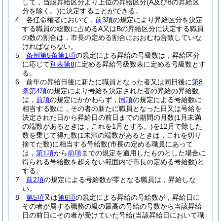
して，当該昇給区分より上位の昇給区分
(A及びBの昇給区
分を除く。)
に決定することができる。
4
各任命権者において，
前3項
の規定により昇給区分を決定
する職員の総数に占めるA又はBの昇給区分に決定する職員
の数の割合は，市長の定める割合におおむね合致していな
ければならない。
5
条例第5条第1項
の規定による昇給の号級数は，昇給区分
に応じて
別表第8
に定める昇給号級数表に定める号級数とす
る。
6
前年の昇給日後に新たに職員となった者又は同日後に
第8
条第4項
の規定により号給を決定された者の昇給の昇給数
は，
前項
の規定にかかわらず，
同項
の規定による号給数に
相当する数に，その者の新たに職員となった日又は号給を
決定された日から昇給日の前日までの期間の月数
(1月未満
の端数があるときは，これを1月とする。)
を12月で除した
数を乗じて得た数
(1未満の端数があるときは，これを切り
捨てた数)
に相当する号給数
(市長の定める職員にあって
は，
第1項
から
前項
までの規定を適用したものとした場合に
得られる号給数を超えない範囲内で市長の定める号給数)
と
する。
7
前2項
の規定による号給数が零となる職員は，昇給しな
い。
8
第5項
又は
第6項
の規定による昇給の号給数が，昇給日に
その者が属する職務の級の最高の号給の号数から当該昇給
日の前日にその者が受けていた号給
(当該昇給日において職