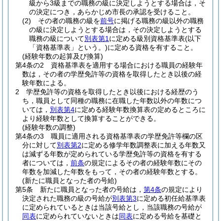
級から3級までの職務の級に決定しようとする場合は，そ
の決定につき，あらかじめ市長の承認を受けること。
(2)
その者の職務の級を
前号
に掲げる職務の級以外の職務
の級に決定しようとする場合は，その決定しようとする
職務の級について
別表第1
に定める級別資格基準表
(以下
「資格基準表」という。)
に定める資格を有すること。
(経験年数の起算及び換算)
第4条の2
資格基準表を適用する場合における職員の経験年
数は，その者の学歴免許等の資格を取得したとき以後の経
験年数による。
2
学歴免許等の資格を取得したとき以後における経歴のう
ち，職員として同種の職務に在職した年数以外の年数につ
いては，
別表第4
に定める経験年数換算表の定めるところに
より経験年数として換算することができる。
(経験年数の調整)
第4条の3
職員に適用される資格基準表の学歴免許等欄の区
分に対して
別表第2
に定める修学年数調整表に加える年数又
は減ずる年数が定められている学歴免許等の資格を有する
者については，
前条
の規定によるその者の経験年数にその
年数を加減した年数をもって，その者の経験年数とする。
(新たに職員となった者の号給)
第5条
新たに職員となった者の号給は，
第4条
の規定により
決定された職務の級の号給が
別表第3
に定める初任給基準表
に定められているときは当該号給とし，当該職務の号給が
同表
に定められていないときは
同表
に定める号給を基礎と