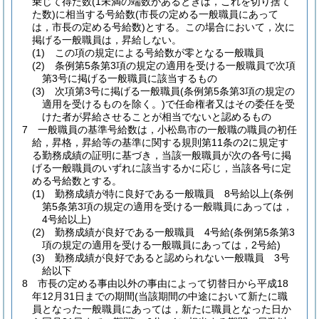
乗じて得た数
(1未満の端数があるときは，これを切り捨て
た数)
に相当する号給数
(市長の定める一般職員にあって
は，市長の定める号給数)
とする。
この場合において，次に
掲げる一般職員は，昇給しない。
(1)
この項の規定による号給数が零となる一般職員
(2)
条例第5条第3項の規定の適用を受ける一般職員で次項
第3号に掲げる一般職員に該当するもの
(3)
次項第3号に掲げる一般職員
(条例第5条第3項の規定の
適用を受けるものを除く。)
で任命権者又はその委任を受
けた者が昇給させることが相当でないと認めるもの
7
一般職員の基準号給数は，小松島市の一般職の職員の初任
給，昇格，昇給等の基準に関する規則第11条の2に規定す
る勤務成績の証明に基づき，当該一般職員が次の各号に掲
げる一般職員のいずれに該当するかに応じ，当該各号に定
める号給数とする。
(1)
勤務成績が特に良好である一般職員 8号給以上
(条例
第5条第3項の規定の適用を受ける一般職員にあっては，
4号給以上)
(2)
勤務成績が良好である一般職員 4号給
(条例第5条第3
項の規定の適用を受ける一般職員にあっては，2号給)
(3)
勤務成績が良好であると認められない一般職員 3号
給以下
8
市長の定める事由以外の事由によって切替日から平成18
年12月31日までの期間
(当該期間の中途において新たに職
員となった一般職員にあっては，新たに職員となった日か