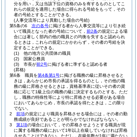
分を用い，又は当該下位の資格のみを有するものとしてこ
れらの規定を適用した場合に得られる号給をもって，その
者の号給とすることができる。
(人事交流等により異動した場合の号給)
第5条の6
次の各号
に掲げる者から人事交流等により引き続
いて職員となった者の号給について，
前2条
の規定による場
合には著しく部内の他の職員との均衡を失すると認められ
るときは，これらの規定にかかわらず，その者の号給を決
定することができる。
(1)
他の地方公共団体の職員
(2)
国家公務員
(3)
市長が
前2号
に掲げる者に準ずると認める者
(昇格)
第6条
職員を
第4条第1号
に掲げる職務の級に昇格させると
きは，あらかじめ市長の承認を得るものとし，その他の職
務の級に昇格させるときは，資格基準表に従いその者の資
格に応じて1級上位の職務の級に決定するものとする。
ただ
し，職務の特殊性等により特に昇格させる必要がある場合
においてあらかじめ，市長の承認を得たときは，この限り
でない。
2
前項
の規定により職員を昇格させる場合には，その者の勤
務成績が良好であることが明らかでなければならない。
3
第1項
の場合において，その昇格させようとする職員が現
に属する職務の級において1年以上在級していなければ昇格
させることはできない。
ただし，在級年数が1年に満たない