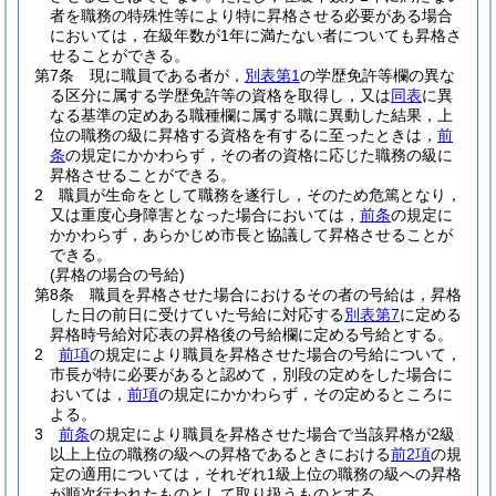
者を職務の特殊性等により特に昇格させる必要がある場合
においては，在級年数が1年に満たない者についても昇格さ
せることができる。
第7条
現に職員である者が，
別表第1
の学歴免許等欄の異な
る区分に属する学歴免許等の資格を取得し，又は
同表
に異
なる基準の定めある職種欄に属する職に異動した結果，上
位の職務の級に昇格する資格を有するに至ったときは，
前
条
の規定にかかわらず，その者の資格に応じた職務の級に
昇格させることができる。
2
職員が生命をとして職務を遂行し，そのため危篤となり，
又は重度心身障害となった場合においては，
前条
の規定に
かかわらず，あらかじめ市長と協議して昇格させることが
できる。
(昇格の場合の号給)
第8条
職員を昇格させた場合におけるその者の号給は，昇格
した日の前日に受けていた号給に対応する
別表第7
に定める
昇格時号給対応表の昇格後の号給欄に定める号給とする。
2
前項
の規定により職員を昇格させた場合の号給について，
市長が特に必要があると認めて，別段の定めをした場合に
おいては，
前項
の規定にかかわらず，その定めるところに
よる。
3
前条
の規定により職員を昇格させた場合で当該昇格が2級
以上上位の職務の級への昇格であるときにおける
前2項
の規
定の適用については，それぞれ1級上位の職務の級への昇格
が順次行われたものとして取り扱うものとする。