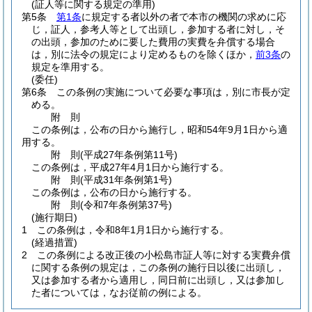
(証人等に関する規定の準用)
第5条
第1条
に規定する者以外の者で本市の機関の求めに応
じ，証人，参考人等として出頭し，参加する者に対し，そ
の出頭，参加のために要した費用の実費を弁償する場合
は，別に法令の規定により定めるものを除くほか，
前3条
の
規定を準用する。
(委任)
第6条
この条例の実施について必要な事項は，別に市長が定
める。
附
則
この条例は，公布の日から施行し，昭和54年9月1日から適
用する。
附
則
(平成27年
条例第11号)
この条例は，平成27年4月1日から施行する。
附
則
(平成31年
条例第1号)
この条例は，公布の日から施行する。
附
則
(令和7年
条例第37号)
(施行期日)
1
この条例は，令和8年1月1日から施行する。
(経過措置)
2
この条例による改正後の小松島市証人等に対する実費弁償
に関する条例の規定は，この条例の施行日以後に出頭し，
又は参加する者から適用し，同日前に出頭し，又は参加し
た者については，なお従前の例による。