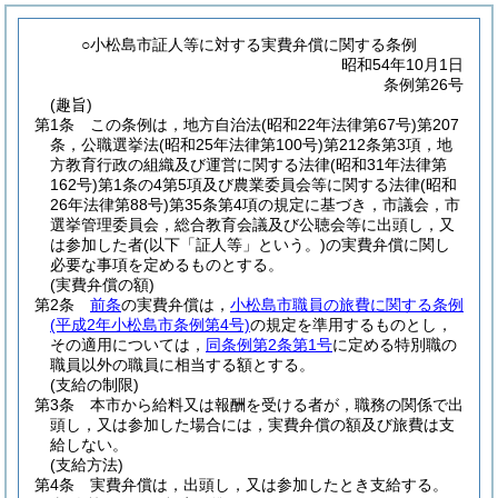
○小松島市証人等に対する実費弁償に関する条例
昭和54年10月1日
条例第26号
(趣旨)
第1条
この条例は，地方自治法
(昭和22年法律第67号)
第207
条，公職選挙法
(昭和25年法律第100号)
第212条第3項，地
方教育行政の組織及び運営に関する法律
(昭和31年法律第
162号)
第1条の4第5項及び農業委員会等に関する法律
(昭和
26年法律第88号)
第35条第4項の規定に基づき，市議会，市
選挙管理委員会，総合教育会議及び公聴会等に出頭し，又
は参加した者
(以下「証人等」という。)
の実費弁償に関し
必要な事項を定めるものとする。
(実費弁償の額)
第2条
前条
の実費弁償は，
小松島市職員の旅費に関する条例
(平成2年小松島市条例第4号)
の規定を準用するものとし，
その適用については，
同条例第2条第1号
に定める特別職の
職員以外の職員に相当する額とする。
(支給の制限)
第3条
本市から給料又は報酬を受ける者が，職務の関係で出
頭し，又は参加した場合には，実費弁償の額及び旅費は支
給しない。
(支給方法)
第4条
実費弁償は，出頭し，又は参加したとき支給する。