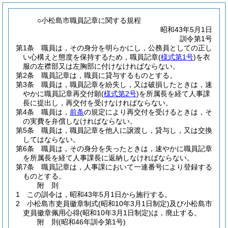
○小松島市職員記章に関する規程
昭和43年5月1日
訓令第1号
第1条
職員は，その身分を明らかにし，公務員としての正し
い心構えと態度を保持するため，職員記章
(
様式第1号
)
を衣
服の左襟部又は左胸部に付けなければならない。
第2条
職員記章は，職員に貸与するものとする。
第3条
職員は，職員記章を紛失し，又は破損したときは，速
やかに職員記章再交付願
(
様式第2号
)
を所属長を経て人事課
長に提出し，再交付を受けなければならない。
第4条
職員は，
前条
の規定により再交付を受けるときは，そ
の実費を弁償しなければならない。
第5条
職員は，職員記章を他人に譲渡し，貸与し，又は交換
してはならない。
第6条
職員は，その身分を失ったときは，速やかに職員記章
を所属長を経て人事課長に返納しなければならない。
第7条
職員記章は，人事課において一連番号により登録する
ものとする。
附
則
1
この訓令は，昭和43年5月1日から施行する。
2
小松島市吏員徽章制式
(昭和10年3月1日制定)
及び小松島市
吏員徽章佩用心得
(昭和10年3月1日制定)
は，廃止する。
附
則
(昭和46年
訓令第1号)