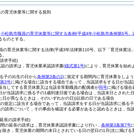
員の育児休業等に関する規則
，
小松島市職員の育児休業等に関する条例
(平成4年小松島市条例第5号。
るものとする。
員の育児休業等に関する法律
(平成3年法律第110号。以下「育児休業法
る。
請求手続)
承認の請求は，育児休業承認請求書
(
様式第1号
)
により，育児休業を始め
る子の出生の日から
条例第3条の2
に規定する期間内に育児休業をしよう
第3号
に掲げる場合に該当する場合であって，当該請求をする日が当該
該当してする育児休業又は当該非常勤職員の配偶者が
同号
に掲げる場合
日が当該請求に係る子の1歳到達日後である場合は，当該末日とされた
た日が異なるときは，そのいずれかの日)
)
以前の日である場合
の規定に該当する場合であって，当該請求をする日が当該請求に係る子
項
の請求について，その事由を確認する必要があると認めるときは，当
延長の請求手続)
期間の延長の請求は，育児休業承認請求書により行い，
条例第3条第7号
を除き，育児休業の期間の末日とされている日の翌日の1月
(次に掲げる