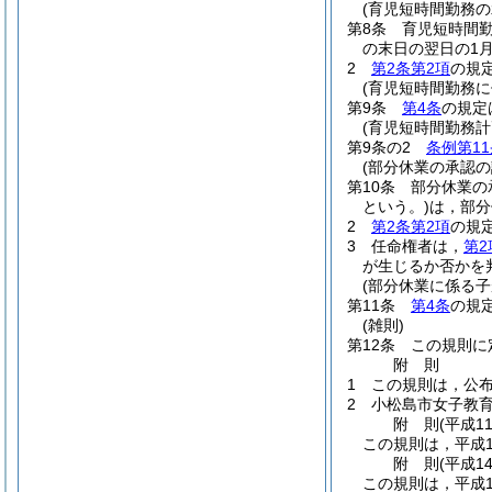
(育児短時間勤務
第8条
育児短時間
の末日の翌日の1
2
第2条第2項
の規
(育児短時間勤務
第9条
第4条
の規定
(育児短時間勤務計
第9条の2
条例第11
(部分休業の承認の
第10条
部分休業の
という。)
は，部分
2
第2条第2項
の規
3
任命権者は，
第2
が生じるか否かを
(部分休業に係る
第11条
第4条
の規
(雑則)
第12条
この規則に
附
則
1
この規則は，公布
2
小松島市女子教
附
則
(平成1
この規則は，平成1
附
則
(平成1
この規則は，平成1