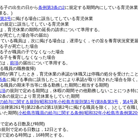
る子の出生の日から
条例第3条の2
に規定する期間内にしている育児休業
限る。)
第3号
に掲げる場合に該当してしている育児休業
の規定に該当してしている育児休業
は，育児休業の期間の延長の請求について準用する。
子が死亡した場合等の届出)
している職員は，次に掲げる場合は，遅滞なく，その旨を養育状況変更
る子が死亡した場合
る子が職員の子でなくなった場合
る子を養育しなくなった場合
定は，
前項
の届出について準用する。
る職員の職務復帰)
期間が満了したとき，育児休業の承認が休職又は停職の処分を受けたこ
5条
に掲げる事由に該当したことにより承認が取り消された場合を除く。
いる職員の期末手当等に係る勤務した期間に相当する期間)
1項
の規則で定める期間は，休暇の期間その他勤務しないことにつき特
2条の規定により育児休業をしていた期間
の給与に関する規則
(昭和33年小松島市規則第1号)
第8条第3号
，
第4号
及
年法律第261号)
第22条の2第1項第2号に掲げる職員を除く。)
として在職
いた期間
(
小松島市職員の給与に関する条例
(昭和32年小松島市条例第20
則で定める日数及び時間)
の規則で定める日数は，12日とする。
則で定める時間は，16時間とする。