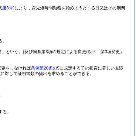
式第3号
)
により，育児短時間勤務を始めようとする日又はその期間
る。
出」という。)
及び同条第3項の規定による変更
(以下「第3項変更」
変更をしなければ
条例第20条の5
に規定する子の養育に著しい支障
員に対して証明書類の提出を求めることができる。
。
する。