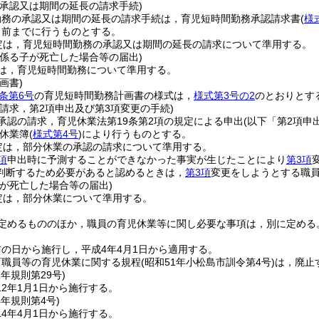
の承認又は期間の延長の請求手続)
勤務の承認又は期間の延長の請求手続は，育児短時間勤務承認請求書
(
様
月前までに行うものとする。
定は，育児短時間勤務の承認又は期間の延長の請求について準用する。
に係る子が死亡した場合等の届出)
は，育児短時間勤務について準用する。
画書)
条第6号
の育児短時間勤務計画書の様式は，
様式第3号の2
のとおりとす
請求，第2項申出及び第3項変更の手続)
承認の請求，育児休業法第19条第2項の規定による申出
(以下「第2項申
休業簿
(
様式第4号
)
により行うものとする。
定は，部分休業の承認の請求について準用する。
項
申出時に予測することができなかった事実が生じたことにより
第3項
判断するため必要があると認めるときは，
第3項
変更をしようとする職
子が死亡した場合等の届出)
定は，部分休業について準用する。
定めるもののほか，職員の育児休業等に関し必要な事項は，別に定める
の日から施行し，平成4年4月1日から適用する。
育職員等の育児休業に関する規程
(昭和51年小松島市訓令第4号)
は，廃止
1年
規則第29号)
2年1月1日から施行する。
4年
規則第4号)
4年4月1日から施行する。