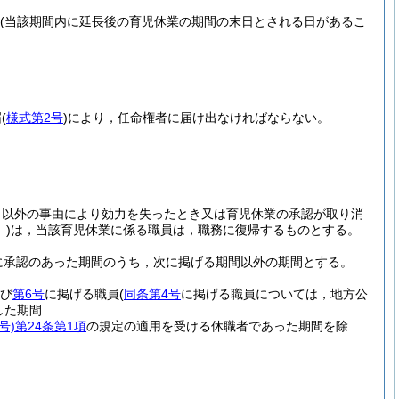
(当該期間内に延長後の育児休業の期間の末日とされる日があるこ
届
(
様式第2号
)
により，任命権者に届け出なければならない。
と以外の事由により効力を失ったとき又は育児休業の承認が取り消
)
は，当該育児休業に係る職員は，職務に復帰するものとする。
に承認のあった期間のうち，次に掲げる期間以外の期間とする。
び
第6号
に掲げる職員
(
同条第4号
に掲げる職員については，地方公
した期間
号)
第24条第1項
の規定の適用を受ける休職者であった期間を除