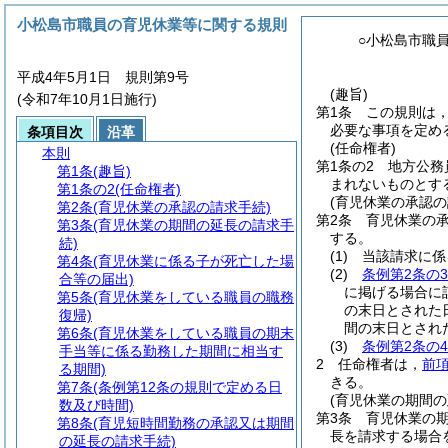
小松島市職員の育児休業等に関する規則
○小松島市職
平成4年5月1日 規則第9号
(趣旨)
(令和7年10月1日施行)
第1条
この規則は
必要な事項を定め
条項目次
沿革
(任命権者)
本則
第1条の2
地方公務
第1条
(趣旨)
まれないものとす
第1条の2
(任命権者)
(育児休業の承認の
第2条
(育児休業の承認の請求手続)
第2条
育児休業の
第3条
(育児休業の期間の延長の請求手
する。
続)
(1)
当該請求に係
第4条
(育児休業に係る子が死亡した場
(2)
条例第2条の3
合等の届出)
に掲げる場合に
第5条
(育児休業をしている職員の職務
の末日とされた
復帰)
間の末日とされ
第6条
(育児休業をしている職員の期末
(3)
条例第2条の4
手当等に係る勤務した期間に相当す
2
任命権者は，
前
る期間)
きる。
第7条
(条例第12条の規則で定める日
(育児休業の期間の
数及び時間)
第3条
育児休業の
第8条
(育児短時間勤務の承認又は期間
長を請求する場合
の延長の請求手続)