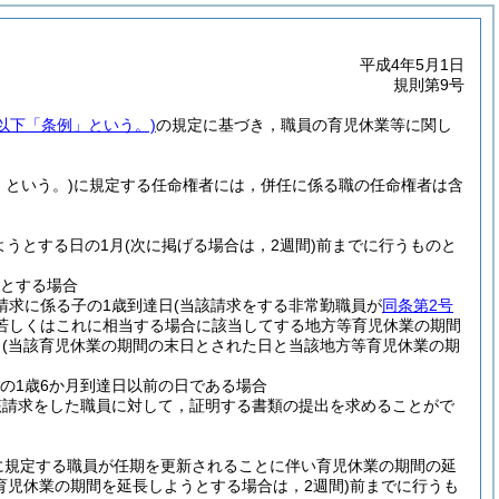
平成4年5月1日
規則第9号
以下「条例」という。)
の規定に基づき，職員の育児休業等に関し
」という。)
に規定する任命権者には，併任に係る職の任命権者は含
ようとする日の1月
(次に掲げる場合は，2週間)
前までに行うものと
とする場合
請求に係る子の1歳到達日
(当該請求をする非常勤職員が
同条第2号
若しくはこれに相当する場合に該当してする地方等育児休業の期間
日
(当該育児休業の期間の末日とされた日と当該地方等育児休業の期
の1歳6か月到達日以前の日である場合
該請求をした職員に対して，証明する書類の提出を求めることがで
に規定する職員が任期を更新されることに伴い育児休業の期間の延
育児休業の期間を延長しようとする場合は，2週間)
前までに行うも