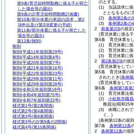
のとする。
第9条
(育児短時間勤務に係る子が死亡
(1)
当該請求に係
した場合等の届出)
ととなるものに
第9条の2
(育児短時間勤務計画書)
(2)
条例第2条の3
第10条
(部分休業の承認の請求，第2
(3)
条例第2条の4
項申出及び第3項変更の手続)
2
前条第2項
の規定
第11条
(部分休業に係る子が死亡した
(育児休業に係る
場合等の届出)
第4条
育児休業を
第12条
(雑則)
(1)
育児休業に係
附則
(2)
育児休業に係
附則
(平成11年規則第29号)
(3)
育児休業に係
附則
(平成14年規則第4号)
2
第2条第2項
の規
附則
(平成20年規則第7号)
(育児休業をしてい
附則
(平成21年規則第16号)
第5条
育児休業の
附則
(平成22年規則第23号)
されたとき
(
条例第
附則
(平成29年規則第11号)
(育児休業をして
附則
(平成29年規則第28号)
第6条
条例第7条第
附則
(令和元年規則第18号)
(1)
育児休業法第
附則
(令和4年規則第75号)
(2)
小松島市職員
附則
(令和7年規則第32号)
務員法
(昭和25
様式第1号
(第2条関係)
(3)
休職にされて
様式第2号
(第4条関係)
く。)
様式第3号
(第8条関係)
(条例第12条の規
様式第3号の2
(第9条の2関係)
第7条
条例第12条
様式第4号
(第10条関係)
2
条例第12条
の規