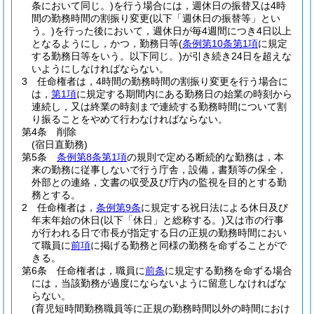
条において同じ。)
を行う場合には，週休日の振替又は4時
間の勤務時間の割振り変更
(以下「週休日の振替等」とい
う。)
を行った後において，週休日が毎4週間につき4日以上
となるようにし，かつ，勤務日等
(
条例第10条第1項
に規定
する勤務日等をいう。以下同じ。)
が引き続き24日を超えな
いようにしなければならない。
3
任命権者は，4時間の勤務時間の割振り変更を行う場合に
は，
第1項
に規定する期間内にある勤務日の始業の時刻から
連続し，又は終業の時刻まで連続する勤務時間について割
り振ることをやめて行わなければならない。
第4条
削除
(宿日直勤務)
第5条
条例第8条第1項
の規則で定める断続的な勤務は，本
来の勤務に従事しないで行う庁舎，設備，書類等の保全，
外部との連絡，文書の収受及び庁内の監視を目的とする勤
務とする。
2
任命権者は，
条例第9条
に規定する祝日法による休日及び
年末年始の休日
(以下「休日」と総称する。)
又は市の行事
が行われる日で市長が指定する日の正規の勤務時間におい
て職員に
前項
に掲げる勤務と同様の勤務を命ずることがで
きる。
第6条
任命権者は，職員に
前条
に規定する勤務を命ずる場合
には，当該勤務が過度にならないように留意しなければな
らない。
(育児短時間勤務職員等に正規の勤務時間以外の時間におけ