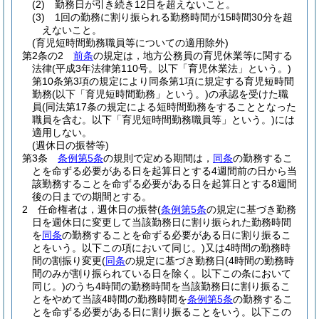
(2)
勤務日が引き続き12日を超えないこと。
(3)
1回の勤務に割り振られる勤務時間が15時間30分を超
えないこと。
(育児短時間勤務職員等についての適用除外)
第2条の2
前条
の規定は，地方公務員の育児休業等に関する
法律
(平成3年法律第110号。以下「育児休業法」という。)
第10条第3項の規定により同条第1項に規定する育児短時間
勤務
(以下「育児短時間勤務」という。)
の承認を受けた職
員
(同法第17条の規定による短時間勤務をすることとなった
職員を含む。以下「育児短時間勤務職員等」という。)
には
適用しない。
(週休日の振替等)
第3条
条例第5条
の規則で定める期間は，
同条
の勤務するこ
とを命ずる必要がある日を起算日とする4週間前の日から当
該勤務することを命ずる必要がある日を起算日とする8週間
後の日までの期間とする。
2
任命権者は，週休日の振替
(
条例第5条
の規定に基づき勤務
日を週休日に変更して当該勤務日に割り振られた勤務時間
を
同条
の勤務することを命ずる必要がある日に割り振るこ
とをいう。以下この項において同じ。)
又は4時間の勤務時
間の割振り変更
(
同条
の規定に基づき勤務日
(4時間の勤務時
間のみが割り振られている日を除く。以下この条において
同じ。)
のうち4時間の勤務時間を当該勤務日に割り振るこ
とをやめて当該4時間の勤務時間を
条例第5条
の勤務するこ
とを命ずる必要がある日に割り振ることをいう。以下この