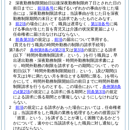
2
深夜勤務制限開始日以後深夜勤務制限終了日とされた日の
前日までに，
前項各号
に掲げるいずれかの事由が生じた場
合には，深夜勤務制限請求は，当該事由が生じた日を深夜
勤務制限期間の末日とする請求であったものとみなす。
3
前2項
の場合において，職員は遅滞なく，
第1項各号
に掲
げる事由が生じた旨を育児又は介護の状況変更届により，
任命権者に届け出なければならない。
4
前条第3項
の規定は，
前項
の届出について準用する。
(育児を行う職員の時間外勤務の制限の請求手続等)
第7条の7
条例第8条の4第2項
又は
第3項
の規定による請求
(以下「時間外勤務制限請求」という。)
を行う職員は，早
出遅出勤務・深夜勤務制限・時間外勤務制限請求書によ
り，時間外勤務の制限を請求する一の期間について，その
初日
(以下「時間外勤務制限開始日」という。)
及び期間
(1
年又は1年に満たない月を単位とする期間に限る。)
を明ら
かにして，時間外勤務制限開始日の前日までに時間外勤務
制限請求を行うものとする。
この場合において，
条例第8条
の4第2項
の規定による請求に係る期間と
同条第3項
の規定
による請求に係る期間とが重複しないようにしなければな
らない。
2
前項
の規定による請求があった場合においては，任命権者
は，当該請求をした職員の業務を処理するための措置
(以下
「措置」という。)
を講ずることが著しく困難であるかどう
かについて，速やかに当該請求をした職員に対し通知しな
ければならない。