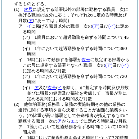
ずるものとする。
(1)
次号
に規定する部署以外の部署に勤務する職員 次に
掲げる職員の区分に応じ，それぞれ次に定める時間及び
月数
(
ア
にあっては，時間)
ア
イ
に掲げる職員以外の職員 次の
(ア)
及び
(イ)
に定め
る時間
(ア)
1箇月において超過勤務を命ずる時間について45
時間
(イ)
1年において超過勤務を命ずる時間について360
時間
イ
1年において勤務する部署が
次号
に規定する部署から
この号に規定する部署となった職員 次の
(ア)
及び
(イ)
に定める時間及び月数
(ア)
1年において超過勤務を命ずる時間について720
時間
(イ)
ア
及び
次号
(
イ
を除く。)
に規定する時間及び月数
並びに職員の健康及び福祉を考慮して，市長が別に
定める期間における時間及び月数
(2)
他律的業務
(業務量，業務の実施時期その他の業務の
遂行に関する事項を自ら決定することが困難な業務をい
う。)
の比重が高い部署として任命権者が指定するものに
勤務する職員 次の
ア
から
エ
までに定める時間及び月数
ア
1箇月において超過勤務を命ずる時間について100時
間未満
イ
1年において超過勤務を命ずる時間について720時間