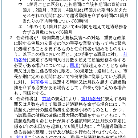
ウ
1箇月ごとに区分した各期間に当該各期間の直前の1
箇月，2箇月，3箇月，4箇月及び5箇月の期間を加えた
それぞれの期間において超過勤務を命ずる時間の1箇月
当たりの平均時間について80時間
エ
1年のうち1箇月において45時間を超えて超過勤務を
命ずる月数において6箇月
2
任命権者が，特例業務
(大規模災害への対処，重要な政策
に関する例規の立案その他の重要な業務であって特に緊急
に処理することを要するものと任命権者が認めるものをい
う。以下この項において同じ。)
に従事する職員に対し，
前
項各号
に規定する時間又は月数を超えて超過勤務を命ずる
必要がある場合については，
同項
(当該超えることとなる時
間又は月数に係る部分に限る。)
の規定は，適用しない。
市
長が別に定める期間において特例業務に従事していた職員
に対し，
同項各号
に規定する時間又は月数を超えて超過勤
務を命ずる必要がある場合として，市長が別に定める場合
も，同様とする。
3
任命権者は，
前項
の規定により，
第1項各号
に規定する時
間又は月数を超えて職員に超過勤務を命ずる場合には，当
該超えた部分の超過勤務を必要最小限のものとし，かつ，
当該職員の健康の確保に最大限の配慮をするとともに，当
該超過勤務を命じた日が属する当該時間又は月数の算定に
係る1年の末日から起算して6箇月以内に，当該超過勤務に
係る要因の整理，分析及び検証を行わなければならない。
4
前3項
に定めるもののほか，職員に超過勤務を命ずる場合