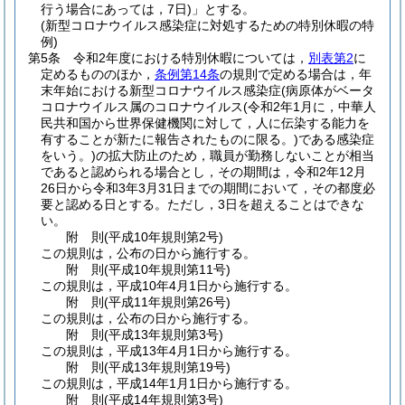
行う場合にあっては，7日)
」とする。
(新型コロナウイルス感染症に対処するための特別休暇の特
例)
第5条
令和2年度における特別休暇については，
別表第2
に
定めるもののほか，
条例第14条
の規則で定める場合は，年
末年始における新型コロナウイルス感染症
(病原体がベータ
コロナウイルス属のコロナウイルス
(令和2年1月に，中華人
民共和国から世界保健機関に対して，人に伝染する能力を
有することが新たに報告されたものに限る。)
である感染症
をいう。)
の拡大防止のため，職員が勤務しないことが相当
であると認められる場合とし，その期間は，令和2年12月
26日から令和3年3月31日までの期間において，その都度必
要と認める日とする。
ただし，3日を超えることはできな
い。
附
則
(平成10年
規則第2号)
この規則は，公布の日から施行する。
附
則
(平成10年
規則第11号)
この規則は，平成10年4月1日から施行する。
附
則
(平成11年
規則第26号)
この規則は，公布の日から施行する。
附
則
(平成13年
規則第3号)
この規則は，平成13年4月1日から施行する。
附
則
(平成13年
規則第19号)
この規則は，平成14年1月1日から施行する。
附
則
(平成14年
規則第3号)