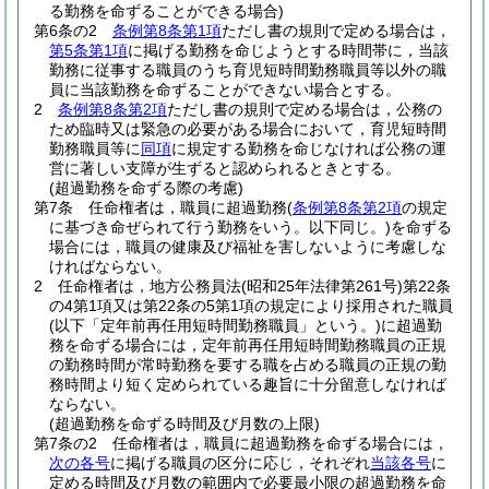
る勤務を命ずることができる場合)
第6条の2
条例第8条第1項
ただし書の規則で定める場合は，
第5条第1項
に掲げる勤務を命じようとする時間帯に，当該
勤務に従事する職員のうち育児短時間勤務職員等以外の職
員に当該勤務を命ずることができない場合とする。
2
条例第8条第2項
ただし書の規則で定める場合は，公務の
ため臨時又は緊急の必要がある場合において，育児短時間
勤務職員等に
同項
に規定する勤務を命じなければ公務の運
営に著しい支障が生ずると認められるときとする。
(超過勤務を命ずる際の考慮)
第7条
任命権者は，職員に超過勤務
(
条例第8条第2項
の規定
に基づき命ぜられて行う勤務をいう。以下同じ。)
を命ずる
場合には，職員の健康及び福祉を害しないように考慮しな
ければならない。
2
任命権者は，地方公務員法
(昭和25年法律第261号)
第22条
の4第1項又は第22条の5第1項の規定により採用された職員
(以下「定年前再任用短時間勤務職員」という。)
に超過勤
務を命ずる場合には，定年前再任用短時間勤務職員の正規
の勤務時間が常時勤務を要する職を占める職員の正規の勤
務時間より短く定められている趣旨に十分留意しなければ
ならない。
(超過勤務を命ずる時間及び月数の上限)
第7条の2
任命権者は，職員に超過勤務を命ずる場合には，
次の各号
に掲げる職員の区分に応じ，それぞれ
当該各号
に
定める時間及び月数の範囲内で必要最小限の超過勤務を命