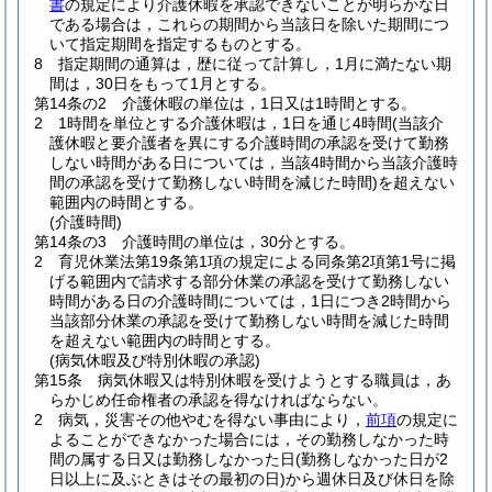
書
の規定により介護休暇を承認できないことが明らかな日
である場合は，これらの期間から当該日を除いた期間につ
いて指定期間を指定するものとする。
8
指定期間の通算は，歴に従って計算し，1月に満たない期
間は，30日をもって1月とする。
第14条の2
介護休暇の単位は，1日又は1時間とする。
2
1時間を単位とする介護休暇は，1日を通じ4時間
(当該介
護休暇と要介護者を異にする介護時間の承認を受けて勤務
しない時間がある日については，当該4時間から当該介護時
間の承認を受けて勤務しない時間を減じた時間)
を超えない
範囲内の時間とする。
(介護時間)
第14条の3
介護時間の単位は，30分とする。
2
育児休業法第19条第1項の規定による同条第2項第1号に掲
げる範囲内で請求する部分休業の承認を受けて勤務しない
時間がある日の介護時間については，1日につき2時間から
当該部分休業の承認を受けて勤務しない時間を減じた時間
を超えない範囲内の時間とする。
(病気休暇及び特別休暇の承認)
第15条
病気休暇又は特別休暇を受けようとする職員は，あ
らかじめ任命権者の承認を得なければならない。
2
病気，災害その他やむを得ない事由により，
前項
の規定に
よることができなかった場合には，その勤務しなかった時
間の属する日又は勤務しなかった日
(勤務しなかった日が2
日以上に及ぶときはその最初の日)
から週休日及び休日を除