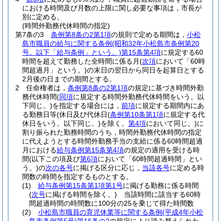
における時間及び月数の上限に関し必要な事項は，市長が
別に定める。
(時間外勤務代休時間の指定)
第7条の3
条例第8条の2第1項
の規則で定める期間は，
小松
島市職員の給与に関する条例
(昭和32年小松島市条例第20
号。以下「給与条例」という。)
第15条第4項
に規定する60
時間を超えて勤務した全時間に係る月
(
次項
において「60時
間超過月」という。)
の末日の翌日から同日を起算日とする
2月後の日までの期間とする。
2
任命権者は，
条例第8条の2第1項
の規定に基づき時間外勤
務代休時間
(
同項
に規定する時間外勤務代休時間をいう。以
下同じ。)
を指定する場合には，
前項
に規定する期間内にあ
る勤務日等
(休日及び代休日
(
条例第10条第1項
に規定する代
休日をいう。以下同じ。)
を除く。
第4項
において同じ。)
に
割り振られた勤務時間のうち，時間外勤務代休時間の指定
に代えようとする時間外勤務手当の支給に係る60時間超過
月における
給与条例第15条第4項
の規定の適用を受ける時
間
(以下この項及び
第6項
において「60時間超過時間」とい
う。)
の
次の各号
に掲げる区分に応じ，
当該各号
に定める時
間数の時間を指定するものとする。
(1)
給与条例第15条第1項第1号
に掲げる勤務に係る時間
(
次号
に掲げる時間を除く。)
当該時間に該当する60時
間超過時間の時間数に100分の25を乗じて得た時間数
(2)
小松島市職員の育児休業等に関する条例
(平成4年小松