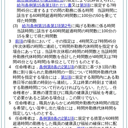
島市条例第5号)
第16条の2
の規定により読み替えられた
給与条例第15条第1項ただし書
又は
第3項
に規定する7時
間45分に達するまでの間の勤務に係る時間 当該時間に
該当する60時間超過時間の時間数に100分の50を乗じて
得た時間数
(3)
給与条例第15条第1項第2号
に掲げる勤務に係る時間
当該時間に該当する60時間超過時間の時間数に100分の
15を乗じて得た時間数
3
前項
の場合において，その指定は，4時間又は7時間45分
(年次休暇の時間に連続して時間外勤務代休時間を指定する
場合にあっては，当該年次休暇の時間の時間数と当該時間
外勤務代休時間の時間数を合計した時間数が4時間又は7時
間45分となる時間)
を単位として行うものとする。
4
任命権者は，
条例第8条の2第1項
の規定に基づき1回の勤
務に割り振られた勤務時間の一部について時間外勤務代休
時間を指定する場合には，
第1項
に規定する期間内にある勤
務日等の始業の時刻から連続し，又は終業の時刻まで連続
する勤務時間について行わなければならない。
ただし，任
命権者が，業務の運営並びに職員の健康及び福祉を考慮し
て必要があると認める場合は，この限りでない。
5
任命権者は，職員があらかじめ時間外勤務代休時間の指定
を希望しない旨申し出た場合には，時間外勤務代休時間を
指定しないものとする。
6
任命権者は，
条例第8条の2第1項
に規定する措置が60時間
超過時間の勤務をした職員の健康及び福祉の確保に特に配