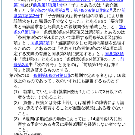
第1号
及び
前条第1項第1号
中「子」とあるのは「要介護
者」と，
第7条の4第6項第2号
，
第7条の6第1項第2号
及び
前
条第1項第2号
中「子が離縁又は養子縁組の取消しにより当
該請求をした職員の子でなくなった」とあるのは「要介護
者と当該請求をした職員との親族関係が消滅した」と，
第7
条の7第1項
中「条例第8条の4第2項又は第3項」とあるのは
「条例第8条の4第4項において準用する同条第2項又は第3
項」と，
同条第2項
中「当該請求をした職員の業務を処理す
るための」とあるのは「それぞれ条例第8条の4第2項に規
定する支障の有無と同条第3項に規定する」と，
同条第3項
中「第1項の」とあるのは「条例第8条の4第3項の」と，
前
条第2項
中「次の各号」とあるのは「前項第1号又は第2
号」と読み替えるものとする。
第7条の10
条例第8条の4第1項
の規則で定める者とは，16歳
以上のものであって，次のいずれにも該当するものとす
る。
(1)
就業していない者
(就業日数が1月について3日以下の
者を含む。)
であること。
(2)
負傷，疾病又は身体上若しくは精神上の障害により請
求に係る子を養育することが困難な状態にある者でない
こと。
(3)
6週間
(多胎妊娠の場合にあっては，14週間)
以内に出
産する予定である者又は産後8週間を経過しない者でない
こと。