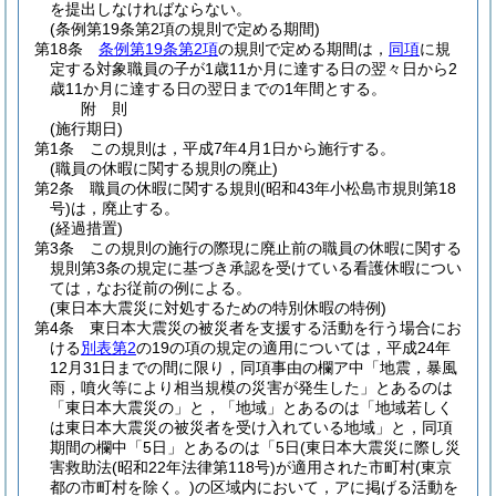
を提出しなければならない。
(条例第19条第2項の規則で定める期間)
第18条
条例第19条第2項
の規則で定める期間は，
同項
に規
定する対象職員の子が1歳11か月に達する日の翌々日から2
歳11か月に達する日の翌日までの1年間とする。
附
則
(施行期日)
第1条
この規則は，平成7年4月1日から施行する。
(職員の休暇に関する規則の廃止)
第2条
職員の休暇に関する規則
(昭和43年小松島市規則第18
号)
は，廃止する。
(経過措置)
第3条
この規則の施行の際現に廃止前の職員の休暇に関する
規則第3条の規定に基づき承認を受けている看護休暇につい
ては，なお従前の例による。
(東日本大震災に対処するための特別休暇の特例)
第4条
東日本大震災の被災者を支援する活動を行う場合にお
ける
別表第2
の19の項の規定の適用については，平成24年
12月31日までの間に限り，同項事由の欄ア中「地震，暴風
雨，噴火等により相当規模の災害が発生した」とあるのは
「東日本大震災の」と，「地域」とあるのは「地域若しく
は東日本大震災の被災者を受け入れている地域」と，同項
期間の欄中「5日」とあるのは「5日
(東日本大震災に際し災
害救助法
(昭和22年法律第118号)
が適用された市町村
(東京
都の市町村を除く。)
の区域内において，アに掲げる活動を