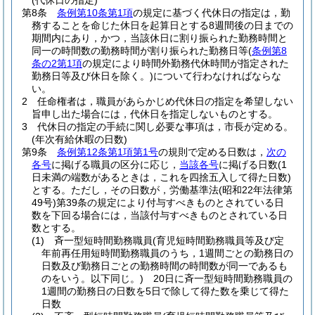
(代休日の指定)
第8条
条例第10条第1項
の規定に基づく代休日の指定は，勤
務することを命じた休日を起算日とする8週間後の日までの
期間内にあり，かつ，当該休日に割り振られた勤務時間と
同一の時間数の勤務時間が割り振られた勤務日等
(
条例第8
条の2第1項
の規定により時間外勤務代休時間が指定された
勤務日等及び休日を除く。)
について行わなければならな
い。
2
任命権者は，職員があらかじめ代休日の指定を希望しない
旨申し出た場合には，代休日を指定しないものとする。
3
代休日の指定の手続に関し必要な事項は，市長が定める。
(年次有給休暇の日数)
第9条
条例第12条第1項第1号
の規則で定める日数は，
次の
各号
に掲げる職員の区分に応じ，
当該各号
に掲げる日数
(1
日未満の端数があるときは，これを四捨五入して得た日数)
とする。
ただし，その日数が，労働基準法
(昭和22年法律第
49号)
第39条の規定により付与すべきものとされている日
数を下回る場合には，当該付与すべきものとされている日
数とする。
(1)
斉一型短時間勤務職員
(育児短時間勤務職員等及び定
年前再任用短時間勤務職員のうち，1週間ごとの勤務日の
日数及び勤務日ごとの勤務時間の時間数が同一であるも
のをいう。以下同じ。)
20日に斉一型短時間勤務職員の
1週間の勤務日の日数を5日で除して得た数を乗じて得た
日数