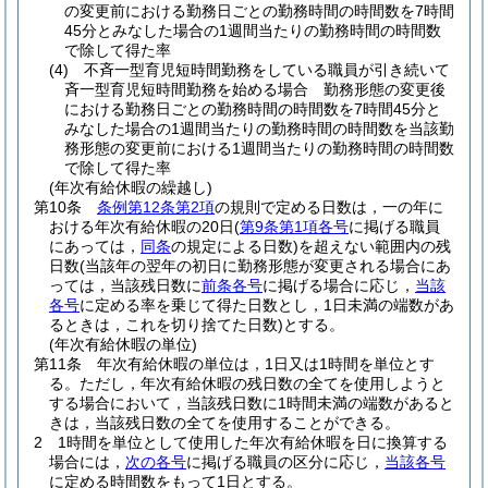
の変更前における勤務日ごとの勤務時間の時間数を7時間
45分とみなした場合の1週間当たりの勤務時間の時間数
で除して得た率
(4)
不斉一型育児短時間勤務をしている職員が引き続いて
斉一型育児短時間勤務を始める場合 勤務形態の変更後
における勤務日ごとの勤務時間の時間数を7時間45分と
みなした場合の1週間当たりの勤務時間の時間数を当該勤
務形態の変更前における1週間当たりの勤務時間の時間数
で除して得た率
(年次有給休暇の繰越し)
第10条
条例第12条第2項
の規則で定める日数は，一の年に
おける年次有給休暇の20日
(
第9条第1項各号
に掲げる職員
にあっては，
同条
の規定による日数)
を超えない範囲内の残
日数
(当該年の翌年の初日に勤務形態が変更される場合にあ
っては，当該残日数に
前条各号
に掲げる場合に応じ，
当該
各号
に定める率を乗じて得た日数とし，1日未満の端数があ
るときは，これを切り捨てた日数)
とする。
(年次有給休暇の単位)
第11条
年次有給休暇の単位は，1日又は1時間を単位とす
る。
ただし，年次有給休暇の残日数の全てを使用しようと
する場合において，当該残日数に1時間未満の端数があると
きは，当該残日数の全てを使用することができる。
2
1時間を単位として使用した年次有給休暇を日に換算する
場合には，
次の各号
に掲げる職員の区分に応じ，
当該各号
に定める時間数をもって1日とする。