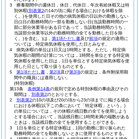
3
療養期間中の週休日，休日，代休日，年次有給休暇又は特
別休暇
(
別表第2
の14の項に掲げる場合における休暇を除
く。)
を使用した日その他の病気休暇の日以外の勤務しない
日
(1日の勤務時間の一部を勤務しない日
(当該勤務時間の一
部に部分休業等がある日であって，当該勤務時間のうち，
当該部分休業等以外の勤務時間の全てを勤務した日を除
く。)
を含む。)
は，
第1項ただし書
及び
前項
の規定の適用に
ついては，特定病気休暇を使用した日とみなす。
4
病気休暇の単位は1日又は1時間とする。
ただし，特定病
気休暇の期間の計算については，1時間を単位とする特定病
気休暇を使用した日は，1日を単位とする特定病気休暇を使
用した日として取り扱うものとする。
5
第1項ただし書
，
第2項
及び
第3項
の規定は，条件附採用期
間中の職員には適用しない。
(特別休暇)
第13条
条例第14条
の規則で定める特別休暇の事由及びその
期間は，
別表第2
のとおりとする。
2
別表第2
の10の項及び20の項から23の項までに掲げる場合
における休暇
(以下この条において「特定休暇」という。)
の単位については，その休暇の残日数の全てを使用しよう
とする場合において，当該残日数に1時間未満の端数がある
ときは，当該残日数の全てを使用することができる。
3
1日を単位とする特定休暇は，1回の勤務に割り振られた
勤務時間の全てを勤務しないときに使用するものとする。