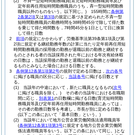
(2)
不斉一型短時間勤務職員
(育児短時間勤務職員等及び
定年前再任用短時間勤務職員のうち，斉一型短時間勤務
職員以外のものをいう。以下同じ。)
155時間に
条例第
2条第2項
又は
第3項
の規定に基づき定められた不斉一型
短時間勤務職員の勤務時間を38時間45分で除して得た数
を乗じて得た時間数を，7時間45分を1日として日に換算
して得た日数
2
前項
の規定にかかわらず，労働基準法第39条第1項及び第
2項に規定する継続勤務年数の計算に当たり定年前再任用短
時間勤務職員の採用後の勤務が退職以前の勤務と継続する
ものとされる者の当該採用された年における年次有給休暇
の日数は，当該採用後の勤務と退職以前の勤務とが継続す
るものとみなした場合における日数とする。
3
条例第12条第1項第2号
の規則で定める日数は，
次の各号
に掲げる職員の区分に応じ，
当該各号
に掲げる日数とす
る。
(1)
当該年の中途において，新たに職員となるもの
(
次号
に掲げる職員を除く。)
その者の当該年における在職期
間に応じ，
別表第1
の日数欄に掲げる日数
(育児短時間勤
務職員等及び定年前再任用短時間勤務職員にあっては，
その者の勤務日数等を考慮し，市長が別に定める日数)
(以下この条において「基本日数」という。)
(2)
当該年において地方公営企業労働関係法適用職員等
(
条例第12条第1項第3号
に規定する地方公営企業労働関
係法適用職員等をいう。以下この条において同じ。)
とな