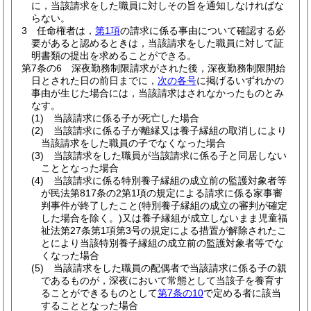
に，当該請求をした職員に対しその旨を通知しなければな
らない。
3
任命権者は，
第1項
の請求に係る事由について確認する必
要があると認めるときは，当該請求をした職員に対して証
明書類の提出を求めることができる。
第7条の6
深夜勤務制限請求がされた後，深夜勤務制限開始
日とされた日の前日までに，
次の各号
に掲げるいずれかの
事由が生じた場合には，当該請求はされなかったものとみ
なす。
(1)
当該請求に係る子が死亡した場合
(2)
当該請求に係る子が離縁又は養子縁組の取消しにより
当該請求をした職員の子でなくなった場合
(3)
当該請求をした職員が当該請求に係る子と同居しない
こととなった場合
(4)
当該請求に係る特別養子縁組の成立前の監護対象者等
が民法第817条の2第1項の規定による請求に係る家事審
判事件が終了したこと
(特別養子縁組の成立の審判が確定
した場合を除く。)
又は養子縁組が成立しないまま児童福
祉法第27条第1項第3号の規定による措置が解除されたこ
とにより当該特別養子縁組の成立前の監護対象者等でな
くなった場合
(5)
当該請求をした職員の配偶者で当該請求に係る子の親
であるものが，深夜において常態として当該子を養育す
ることができるものとして
第7条の10
で定める者に該当
することとなった場合