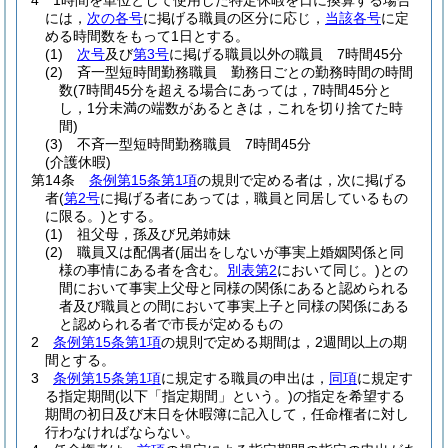
4
1時間を単位として使用した特定休暇を日に換算する場合
には，
次の各号
に掲げる職員の区分に応じ，
当該各号
に定
める時間数をもって1日とする。
(1)
次号
及び
第3号
に掲げる職員以外の職員 7時間45分
(2)
斉一型短時間勤務職員 勤務日ごとの勤務時間の時間
数
(7時間45分を超える場合にあっては，7時間45分と
し，1分未満の端数があるときは，これを切り捨てた時
間)
(3)
不斉一型短時間勤務職員 7時間45分
(介護休暇)
第14条
条例第15条第1項
の規則で定める者は，次に掲げる
者
(
第2号
に掲げる者にあっては，職員と同居しているもの
に限る。)
とする。
(1)
祖父母，孫及び兄弟姉妹
(2)
職員又は配偶者
(届出をしないが事実上婚姻関係と同
様の事情にある者を含む。
別表第2
において同じ。)
との
間において事実上父母と同様の関係にあると認められる
者及び職員との間において事実上子と同様の関係にある
と認められる者で市長が定めるもの
2
条例第15条第1項
の規則で定める期間は，2週間以上の期
間とする。
3
条例第15条第1項
に規定する職員の申出は，
同項
に規定す
る指定期間
(以下「指定期間」という。)
の指定を希望する
期間の初日及び末日を休暇簿に記入して，任命権者に対し
行わなければならない。