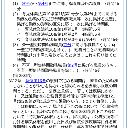
(1)
次号
から
第4号
までに掲げる職員以外の職員 7時間45
分
(2)
育児休業法第10条第1項第1号から第4号までに掲げる
勤務の形態の育児短時間勤務職員等 次に掲げる規定に
掲げる勤務の形態の区分に応じ，次に掲げる時間数
ア
育児休業法第10条第1項第1号 3時間55分
イ
育児休業法第10条第1項第2号 4時間55分
ウ
育児休業法第10条第1項第3号又は第4号 7時間45分
(3)
斉一型短時間勤務職員
(
前号
に掲げる職員のうち，斉
一型短時間勤務職員を除く。)
勤務日ごとの勤務時間の
時間数
(1分未満の端数があるときは，これを切り捨てた
時間)
(4)
不斉一型短時間勤務職員
(
第2号
に掲げる職員のうち，
不斉一型短時間勤務職員を除く。)
7時間45分
(病気休暇)
第12条
条例第13条
の規則で定める期間は，療養のため勤務
しないことがやむを得ないと認められる必要最小限度の期
間とする。
ただし，公務上負傷し，若しくは疾病にかか
り，又は通勤
(地方公務員災害補償法
(昭和42年法律第121
号)
第2条第2項に規定する通勤をいう。)
により負傷し，若
しくは疾病にかかった場合
(以下この条において「公務疾病
等」という。)
以外の場合における病気休暇
(以下この条に
おいて「特定病気休暇」という。)
の期間は，公務疾病等に
おける病気休暇を使用した日及び当該公務疾病等に係る療
養期間中の週休日，休日，代休日，年次有給休暇又は特別