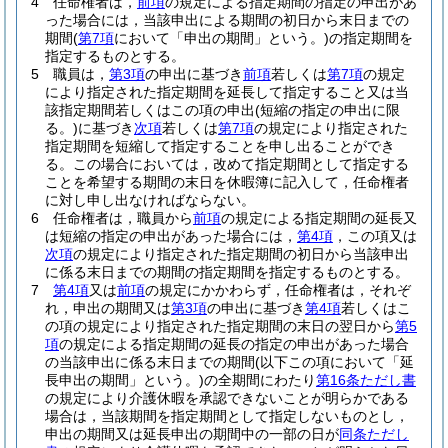
4
任命権者は，
前項
の規定による指定期間の指定の申出があ
った場合には，当該申出による期間の初日から末日までの
期間
(
第7項
において「申出の期間」という。)
の指定期間を
指定するものとする。
5
職員は，
第3項
の申出に基づき
前項
若しくは
第7項
の規定
により指定された指定期間を延長して指定すること又は当
該指定期間若しくはこの項の申出
(短縮の指定の申出に限
る。)
に基づき
次項
若しくは
第7項
の規定により指定された
指定期間を短縮して指定することを申し出ることができ
る。
この場合においては，改めて指定期間として指定する
ことを希望する期間の末日を休暇簿に記入して，任命権者
に対し申し出なければならない。
6
任命権者は，職員から
前項
の規定による指定期間の延長又
は短縮の指定の申出があった場合には，
第4項
，この項又は
次項
の規定により指定された指定期間の初日から当該申出
に係る末日までの期間の指定期間を指定するものとする。
7
第4項
又は
前項
の規定にかかわらず，任命権者は，それぞ
れ，申出の期間又は
第3項
の申出に基づき
第4項
若しくはこ
の項の規定により指定された指定期間の末日の翌日から
第5
項
の規定による指定期間の延長の指定の申出があった場合
の当該申出に係る末日までの期間
(以下この項において「延
長申出の期間」という。)
の全期間にわたり
第16条ただし書
の規定により介護休暇を承認できないことが明らかである
場合は，当該期間を指定期間として指定しないものとし，
申出の期間又は延長申出の期間中の一部の日が
同条ただし