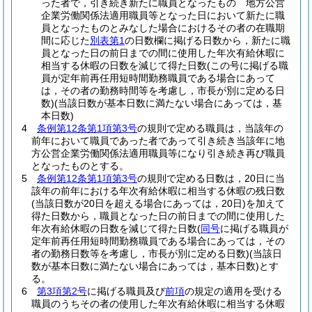
った者で，引き続き新たに職員となったもの 地方公営
企業労働関係法適用職員等となった日において新たに職
員となったものとみなした場合におけるその者の在職期
間に応じた
別表第1
の日数欄に掲げる日数から，新たに職
員となった日の前日までの間に使用した年次有給休暇に
相当する休暇の日数を減じて得た日数
(この号に掲げる職
員が定年前再任用短時間勤務職員である場合にあって
は，その者の勤務時間等を考慮し，市長が別に定める日
数)
(当該日数が基本日数に満たない場合にあっては，基
本日数)
4
条例第12条第1項第3号
の規則で定める職員は，当該年の
前年において職員であった者であって引き続き当該年に地
方公営企業労働関係法適用職員等になり引き続き再び職員
となったものとする。
5
条例第12条第1項第3号
の規則で定める日数は，20日に当
該年の前年における年次有給休暇に相当する休暇の残日数
(当該日数が20日を超える場合にあっては，20日)
を加えて
得た日数から，職員となった日の前日までの間に使用した
年次有給休暇の日数を減じて得た日数
(
同号
に掲げる職員が
定年前再任用短時間勤務職員である場合にあっては，その
者の勤務日数等を考慮し，市長が別に定める日数)
(当該日
数が基本日数に満たない場合にあっては，基本日数)
とす
る。
6
第3項第2号
に掲げる職員及び
前項
の規定の適用を受ける
職員のうちその者の使用した年次有給休暇に相当する休暇