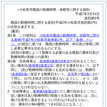
○小松島市職員の勤務時間，休暇等に関する規則
平成7年3月31日
規則第9号
職員の勤務時間に関する規則(平成2年小松島市規則第4号)
の全部を改正する。
(趣旨)
第1条
この規則は，
小松島市職員の勤務時間，休暇等に関す
る条例
(平成7年小松島市条例第1号。以下「条例」とい
う。)
の規定に基づき，職員の勤務時間，休日及び休暇に関
し必要な事項を定めるものとする。
(特別の形態によって勤務する必要のある職員の週休日及び
勤務時間の割振りの基準)
第2条
任命権者は，
条例第4条第2項本文
の定めるところに
従い週休日
(
条例第3条第1項
に規定する週休日をいう。以下
同じ。)
及び勤務時間の割振りを定める場合には，勤務日
(
条例第5条
に規定する勤務日をいう。
次項
及び
第3条
におい
て同じ。)
が引き続き12日を超えないようにし，かつ，1回
の勤務に割り振られる勤務時間が15時間30分を超えないよ
うにしなければならない。
2
任命権者は，
条例第4条第2項
ただし書の定めるところに
従い週休日及び勤務時間の割振りを定める場合には，次に
掲げる基準に適合するように行わなければならない。
(1)
週休日が毎4週間につき4日以上となること。