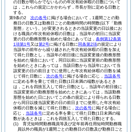
の日数が明らかでないものの年次有給休暇の日数について
は，これらの規定にかかわらず，市長が別に定める日数と
する。
第9条の2
次の各号
に掲げる場合において，1週間ごとの勤
務日の日数又は勤務日ごとの勤務時間の時間数
(以下「勤務
形態」という。)
が変更されるときの当該変更の日以後にお
ける職員の年次有給休暇の日数は，当該年の初日に当該変
更の日の勤務形態を始めた場合にあっては，
条例第12条第
1項第1号
又は
第2号
に掲げる日数に
同条第2項
の規定により
当該年の前年から繰り越された年次有給休暇の日数を加え
て得た日数とし，当該年の初日後に当該変更後の勤務形態
を始めた場合において，同日以前に当該変更前の勤務形態
を始めたときにあっては，当該日数から当該年において当
該変更の日の前日までに使用した年次有給休暇の日数を減
じて得た日数に，
次の各号
に掲げる場合に応じ，
当該各号
に定める率を乗じて得た日数
(1日未満の端数があるとき
は，これを四捨五入して得た日数)
とし，当該年の初日後に
当該変更前の勤務形態を始めたときにあっては，当該勤務
形態を始めた日においてこの条の規定により得られる日数
から同日以後当該変更の日の前日までに使用した年次有給
休暇の日数を減じて得た日数に，
次の各号
に掲げる場合に
応じ，
当該各号
に定める率を乗じて得た日数
(1日未満の端
数があるときは，これを四捨五入して得た日数)
とする。
(1)
育児短時間勤務職員等及び定年前再任用短時間勤務職
員以外の職員が1週間ごとの勤務日の日数及び勤務日ごと