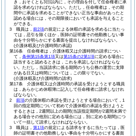
き，おそくとも3日以内に，その理由を付して任命権者に承
認を求めなければならない。
ただし，任命権者は，その期
間中に承認を求めることができない正当な事由があったと
認める場合には，その期限後においても承認を与えること
ができる。
3
職員は，
前2項
の規定による休暇の承認を求めるに当たっ
ては，忌引を除くほか，医師の証明書その他勤務しない事
由を十分明らかにする書面を提出しなければならない。
(介護休暇及び介護時間の承認)
第16条
任命権者は，介護休暇又は介護時間の請求につい
て，
条例第15条第1項
又は
第15条の2第1項
に定める場合に
該当すると認めるときは，これを承認しなければならな
い。
ただし，当該請求に係る期間のうち公務の運営に支障
がある日又は時間については，この限りでない。
(介護休暇及び介護時間の請求)
第17条
介護休暇又は介護時間の承認を受けようとする職員
は，あらかじめ休暇簿に記入して任命権者に請求しなけれ
ばならない。
2
前項
の介護休暇の承認を受けようとする場合において，1
回の指定期間について初めて介護休暇の承認を受けようと
するときは，2週間以上の期間
(当該指定期間が2週間未満で
ある場合その他別に定める場合には，別に定める期間)
につ
いて一括して請求しなければならない。
3
職員は，
第1項
の規定による請求をするに当たっては，医
師の証明書その他勤務しない事由を十分明らかにする書面