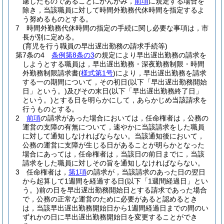
慮したものであることにかんがみ，
前項
に規定する場合を
除き，当該職員に対して時間外勤務代休時間を指定するよ
う努めるものとする。
7
時間外勤務代休時間の指定の手続に関し必要な事項は，市
長が別に定める。
(育児を行う職員の早出遅出勤務の請求手続等)
第7条の4
条例第8条の3
の規定により早出遅出勤務の請求を
しようとする職員は，早出遅出勤務・深夜勤務制限・時間
外勤務制限請求書
(
様式第1号
)
により，早出遅出勤務を請求
する一の期間について，その初日
(以下「早出遅出勤務開始
日」という。)
及びその末日
(以下「早出遅出勤務終了日」
という。)
とする日を明らかにして，あらかじめ当該請求を
行うものとする。
2
前項
の請求があった場合においては，任命権者は，公務の
運営の支障の有無について，速やかに当該請求をした職員
に対して通知しなければならない。
当該通知後において，
公務の運営に支障が生じる日があることが明らかとなった
場合にあっては，任命権者は，当該日の前日までに，当該
請求をした職員に対しその旨を通知しなければならない。
3
任命権者は，
第1項
の請求が，当該請求のあった日の翌日
から起算して1週間を経過する日
(以下「1週間経過日」とい
う。)
前の日を早出遅出勤務開始日とする請求であった場合
で，公務の正常な運営のために必要があると認めるとき
は，当該早出遅出勤務開始日から1週間経過日までの間のい
ずれかの日に早出遅出勤務開始日を変更することができ