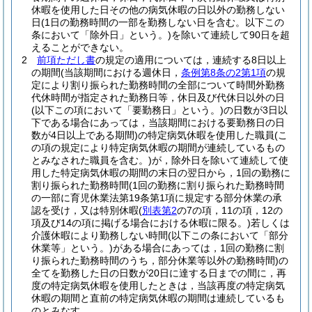
休暇を使用した日その他の病気休暇の日以外の勤務しない
日
(1日の勤務時間の一部を勤務しない日を含む。以下この
条において「除外日」という。)
を除いて連続して90日を超
えることができない。
2
前項ただし書
の規定の適用については，連続する8日以上
の期間
(当該期間における週休日，
条例第8条の2第1項
の規
定により割り振られた勤務時間の全部について時間外勤務
代休時間が指定された勤務日等，休日及び代休日以外の日
(以下この項において「要勤務日」という。)
の日数が3日以
下である場合にあっては，当該期間における要勤務日の日
数が4日以上である期間)
の特定病気休暇を使用した職員
(こ
の項の規定により特定病気休暇の期間が連続しているもの
とみなされた職員を含む。)
が，除外日を除いて連続して使
用した特定病気休暇の期間の末日の翌日から，1回の勤務に
割り振られた勤務時間
(1回の勤務に割り振られた勤務時間
の一部に育児休業法第19条第1項に規定する部分休業の承
認を受け，又は特別休暇
(
別表第2
の7の項，11の項，12の
項及び14の項に掲げる場合における休暇に限る。)
若しくは
介護休暇により勤務しない時間
(以下この条において「部分
休業等」という。)
がある場合にあっては，1回の勤務に割
り振られた勤務時間のうち，部分休業等以外の勤務時間)
の
全てを勤務した日の日数が20日に達する日までの間に，再
度の特定病気休暇を使用したときは，当該再度の特定病気
休暇の期間と直前の特定病気休暇の期間は連続しているも
のとみなす。