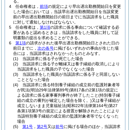
る。
4
任命権者は，
前項
の規定により早出遅出勤務開始日を変更
した場合においては，当該早出遅出勤務開始日を当該変更
前の早出遅出勤務開始日の前日までに当該請求をした職員
に対して通知しなければならない。
5
任命権者は，
第1項
の請求に係る事由について確認する必
要があると認めるときは，当該請求をした職員に対して証
明書類の提出を求めることができる。
6
第1項
の請求がされた後早出遅出勤務開始日とされた日の
前日までに，
次の各号
に掲げるいずれかの事由が生じた場
合には，当該請求はされなかったものとみなす。
(1)
当該請求に係る子が死亡した場合
(2)
当該請求に係る子が離縁又は養子縁組の取消しにより
当該請求をした職員の子でなくなった場合
(3)
当該請求をした職員が当該請求に係る子と同居しない
こととなった場合
(4)
当該請求に係る特別養子縁組の成立前の監護対象者等
が民法
(明治29年法律第89号)
第817条の2第1項の規定に
よる請求に係る家事審判事件が終了したこと
(特別養子縁
組の成立の審判が確定した場合を除く。)
又は養子縁組が
成立しないまま児童福祉法
(昭和22年法律第164号)
第27
条第1項第3号の規定による措置が解除されたことにより
当該特別養子縁組の成立前の監護対象者等でなくなった
場合
(5)
第1号
，
第2号
又は
前号
に掲げる場合のほか，当該請求