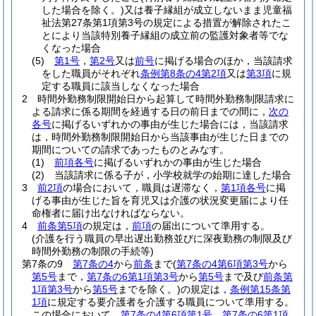
した場合を除く。)
又は養子縁組が成立しないまま児童福
祉法第27条第1項第3号の規定による措置が解除されたこ
とにより当該特別養子縁組の成立前の監護対象者等でな
くなった場合
(5)
第1号
，
第2号
又は
前号
に掲げる場合のほか，当該請求
をした職員がそれぞれ
条例第8条の4第2項
又は
第3項
に規
定する職員に該当しなくなった場合
2
時間外勤務制限開始日から起算して時間外勤務制限請求に
よる請求に係る期間を経過する日の前日までの間に，
次の
各号
に掲げるいずれかの事由が生じた場合には，当該請求
は，時間外勤務制限開始日から当該事由が生じた日までの
期間についての請求であったものとみなす。
(1)
前項各号
に掲げるいずれかの事由が生じた場合
(2)
当該請求に係る子が，小学校就学の始期に達した場合
3
前2項
の場合において，職員は遅滞なく，
第1項各号
に掲
げる事由が生じた旨を育児又は介護の状況変更届により任
命権者に届け出なければならない。
4
前条第5項
の規定は，
前項
の届出について準用する。
(介護を行う職員の早出遅出勤務並びに深夜勤務の制限及び
時間外勤務の制限の手続等)
第7条の9
第7条の4
から
前条
まで
(
第7条の4第6項第3号
から
第5号
まで，
第7条の6第1項第3号
から
第5号
まで及び
前条第
1項第3号
から
第5号
までを除く。)
の規定は，
条例第15条第
1項
に規定する要介護者を介護する職員について準用する。
この場合において，
第7条の4第6項第1号
，
第7条の6第1項