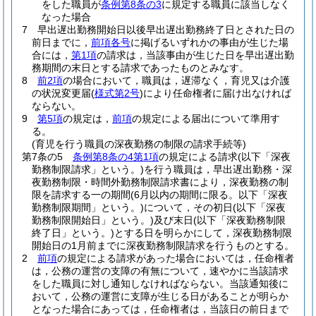
をした職員が
条例第8条の3
に規定する職員に該当しなく
なった場合
7
早出遅出勤務開始日以後早出遅出勤務終了日とされた日の
前日までに，
前項各号
に掲げるいずれかの事由が生じた場
合には，
第1項
の請求は，当該事由が生じた日を早出遅出勤
務期間の末日とする請求であったものとみなす。
8
前2項
の場合において，職員は，遅滞なく，育児又は介護
の状況変更届
(
様式第2号
)
により任命権者に届け出なければ
ならない。
9
第5項
の規定は，
前項
の規定による届出について準用す
る。
(育児を行う職員の深夜勤務の制限の請求手続等)
第7条の5
条例第8条の4第1項
の規定による請求
(以下「深夜
勤務制限請求」という。)
を行う職員は，早出遅出勤務・深
夜勤務制限・時間外勤務制限請求書により，深夜勤務の制
限を請求する一の期間
(6月以内の期間に限る。以下「深夜
勤務制限期間」という。)
について，その初日
(以下「深夜
勤務制限開始日」という。)
及び末日
(以下「深夜勤務制限
終了日」という。)
とする日を明らかにして，深夜勤務制限
開始日の1月前までに深夜勤務制限請求を行うものとする。
2
前項
の規定による請求があった場合においては，任命権者
は，公務の運営の支障の有無について，速やかに当該請求
をした職員に対し通知しなければならない。
当該通知後に
おいて，公務の運営に支障が生じる日があることが明らか
となった場合にあっては，任命権者は，当該日の前日まで