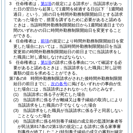
3
任命権者は，
第1項
の規定による請求が，当該請求があっ
た日の翌日から起算して1週間を経過する日
(以下「1週間経
過日」という。)
前の日を時間外勤務制限開始日とする請求
であった場合で，措置を講ずるために必要があると認める
ときは，当該時間外勤務制限開始日から1週間経過日までの
間のいずれかの日に時間外勤務制限開始日を変更すること
ができる。
4
任命権者は，
前項
の規定により時間外勤務制限開始日を変
更した場合においては，当該時間外勤務制限開始日を当該
変更前の時間外勤務制限開始日の前日までに当該請求をし
た職員に対し通知しなければならない。
5
任命権者は，
第1項
の請求に係る事由について確認する必
要があると認めるときは，当該請求をした職員に対し証明
書類の提出を求めることができる。
第7条の8
時間外勤務制限請求がされた後時間外勤務制限開
始日の前日までに，
次の各号
に掲げるいずれかの事由が生
じた場合には，当該請求はされなかったものとみなす。
(1)
当該請求に係る子が死亡した場合
(2)
当該請求に係る子が離縁又は養子縁組の取消しにより
当該請求をした職員の子でなくなった場合
(3)
当該請求をした職員が当該請求に係る子と同居しない
こととなった場合
(4)
当該請求に係る特別養子縁組の成立前の監護対象者等
が民法第817条の2第1項の規定による請求に係る家事審
判事件が終了したこと
(特別養子縁組の成立の審判が確定