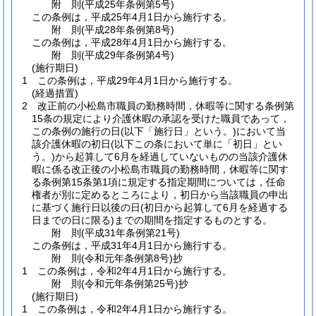
附
則
(平成25年
条例第5号)
この条例は，平成25年4月1日から施行する。
附
則
(平成28年
条例第8号)
この条例は，平成28年4月1日から施行する。
附
則
(平成29年
条例第4号)
(施行期日)
1
この条例は，平成29年4月1日から施行する。
(経過措置)
2
改正前の小松島市職員の勤務時間，休暇等に関する条例第
15条の規定により介護休暇の承認を受けた職員であって，
この条例の施行の日
(以下「施行日」という。)
において当
該介護休暇の初日
(以下この条において単に「初日」とい
う。)
から起算して6月を経過していないものの当該介護休
暇に係る改正後の小松島市職員の勤務時間，休暇等に関す
る条例第15条第1項に規定する指定期間については，任命
権者が別に定めるところにより，初日から当該職員の申出
に基づく施行日以後の日
(初日から起算して6月を経過する
日までの日に限る)
までの期間を指定するものとする。
附
則
(平成31年
条例第21号)
この条例は，平成31年4月1日から施行する。
附
則
(令和元年
条例第8号)
抄
1
この条例は，令和2年4月1日から施行する。
附
則
(令和元年
条例第25号)
抄
(施行期日)
1
この条例は，令和2年4月1日から施行する。