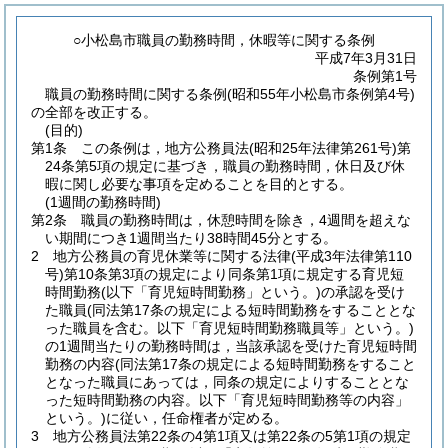
○小松島市職員の勤務時間，休暇等に関する条例
平成7年3月31日
条例第1号
職員の勤務時間に関する条例(昭和55年小松島市条例第4号)
の全部を改正する。
(目的)
第1条
この条例は，地方公務員法
(昭和25年法律第261号)
第
24条第5項の規定に基づき，職員の勤務時間，休日及び休
暇に関し必要な事項を定めることを目的とする。
(1週間の勤務時間)
第2条
職員の勤務時間は，休憩時間を除き，4週間を超えな
い期間につき1週間当たり38時間45分とする。
2
地方公務員の育児休業等に関する法律
(平成3年法律第110
号)
第10条第3項の規定により同条第1項に規定する育児短
時間勤務
(以下「育児短時間勤務」という。)
の承認を受け
た職員
(同法第17条の規定による短時間勤務をすることとな
った職員を含む。以下「育児短時間勤務職員等」という。)
の1週間当たりの勤務時間は，当該承認を受けた育児短時間
勤務の内容
(同法第17条の規定による短時間勤務をすること
となった職員にあっては，同条の規定によりすることとな
った短時間勤務の内容。以下「育児短時間勤務等の内容」
という。)
に従い，任命権者が定める。
3
地方公務員法第22条の4第1項又は第22条の5第1項の規定