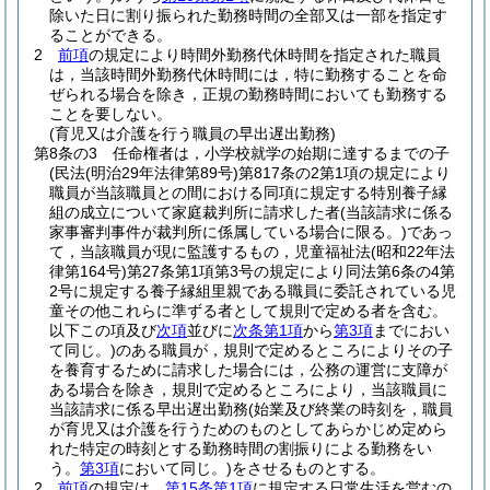
除いた日に割り振られた勤務時間の全部又は一部を指定す
ることができる。
2
前項
の規定により時間外勤務代休時間を指定された職員
は，当該時間外勤務代休時間には，特に勤務することを命
ぜられる場合を除き，正規の勤務時間においても勤務する
ことを要しない。
(育児又は介護を行う職員の早出遅出勤務)
第8条の3
任命権者は，小学校就学の始期に達するまでの子
(民法
(明治29年法律第89号)
第817条の2第1項の規定により
職員が当該職員との間における同項に規定する特別養子縁
組の成立について家庭裁判所に請求した者
(当該請求に係る
家事審判事件が裁判所に係属している場合に限る。)
であっ
て，当該職員が現に監護するもの，児童福祉法
(昭和22年法
律第164号)
第27条第1項第3号の規定により同法第6条の4第
2号に規定する養子縁組里親である職員に委託されている児
童その他これらに準ずる者として規則で定める者を含む。
以下この項及び
次項
並びに
次条第1項
から
第3項
までにおい
て同じ。)
のある職員が，規則で定めるところによりその子
を養育するために請求した場合には，公務の運営に支障が
ある場合を除き，規則で定めるところにより，当該職員に
当該請求に係る早出遅出勤務
(始業及び終業の時刻を，職員
が育児又は介護を行うためのものとしてあらかじめ定めら
れた特定の時刻とする勤務時間の割振りによる勤務をい
う。
第3項
において同じ。)
をさせるものとする。
2
前項
の規定は，
第15条第1項
に規定する日常生活を営むの