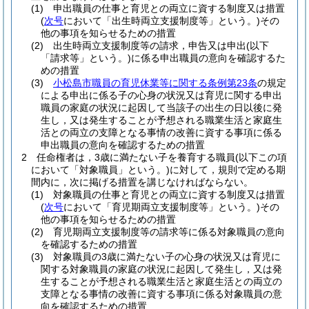
(1)
申出職員の仕事と育児との両立に資する制度又は措置
(
次号
において「出生時両立支援制度等」という。)
その
他の事項を知らせるための措置
(2)
出生時両立支援制度等の請求，申告又は申出
(以下
「請求等」という。)
に係る申出職員の意向を確認するた
めの措置
(3)
小松島市職員の育児休業等に関する条例第23条
の規定
による申出に係る子の心身の状況又は育児に関する申出
職員の家庭の状況に起因して当該子の出生の日以後に発
生し，又は発生することが予想される職業生活と家庭生
活との両立の支障となる事情の改善に資する事項に係る
申出職員の意向を確認するための措置
2
任命権者は，3歳に満たない子を養育する職員
(以下この項
において「対象職員」という。)
に対して，規則で定める期
間内に，次に掲げる措置を講じなければならない。
(1)
対象職員の仕事と育児との両立に資する制度又は措置
(
次号
において「育児期両立支援制度等」という。)
その
他の事項を知らせるための措置
(2)
育児期両立支援制度等の請求等に係る対象職員の意向
を確認するための措置
(3)
対象職員の3歳に満たない子の心身の状況又は育児に
関する対象職員の家庭の状況に起因して発生し，又は発
生することが予想される職業生活と家庭生活との両立の
支障となる事情の改善に資する事項に係る対象職員の意
向を確認するための措置