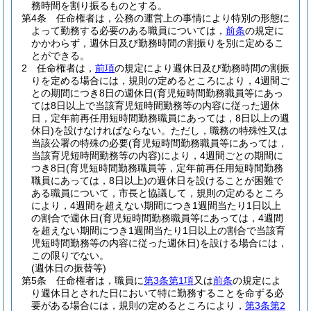
務時間を割り振るものとする。
第4条
任命権者は，公務の運営上の事情により特別の形態に
よって勤務する必要のある職員については，
前条
の規定に
かかわらず，週休日及び勤務時間の割振りを別に定めるこ
とができる。
2
任命権者は，
前項
の規定により週休日及び勤務時間の割振
りを定める場合には，規則の定めるところにより，4週間ご
との期間につき8日の週休日
(育児短時間勤務職員等にあっ
ては8日以上で当該育児短時間勤務等の内容に従った週休
日，定年前再任用短時間勤務職員にあっては，8日以上の週
休日)
を設けなければならない。
ただし，職務の特殊性又は
当該公署の特殊の必要
(育児短時間勤務職員等にあっては，
当該育児短時間勤務等の内容)
により，4週間ごとの期間に
つき8日
(育児短時間勤務職員等，定年前再任用短時間勤務
職員にあっては，8日以上)
の週休日を設けることが困難で
ある職員について，市長と協議して，規則の定めるところ
により，4週間を超えない期間につき1週間当たり1日以上
の割合で週休日
(育児短時間勤務職員等にあっては，4週間
を超えない期間につき1週間当たり1日以上の割合で当該育
児短時間勤務等の内容に従った週休日)
を設ける場合には，
この限りでない。
(週休日の振替等)
第5条
任命権者は，職員に
第3条第1項
又は
前条
の規定によ
り週休日とされた日において特に勤務することを命ずる必
要がある場合には，規則の定めるところにより，
第3条第2