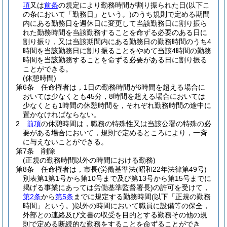
項
又は
前条
の規定により勤務時間が割り振られた日
(以下こ
の条において「勤務日」という。)
のうち規則で定める期間
内にある勤務日を週休日に変更して当該勤務日に割り振ら
れた勤務時間を当該勤務することを命ずる必要のある日に
割り振り，又は当該期間内にある勤務日の勤務時間のうち4
時間を当該勤務日に割り振ることをやめて当該4時間の勤務
時間を当該勤務することを命ずる必要がある日に割り振る
ことができる。
(休憩時間)
第6条
任命権者は，1日の勤務時間が6時間を超える場合に
おいては少なくとも45分，8時間を超える場合においては
少なくとも1時間の休憩時間を，それぞれ勤務時間の途中に
置かなければならない。
2
前項
の休憩時間は，職務の特殊性又は当該公署の特殊の必
要がある場合において，規則で定めるところにより，一斉
に与えないことができる。
第7条
削除
(正規の勤務時間以外の時間における勤務)
第8条
任命権者は，市長
(労働基準法
(昭和22年法律第49号)
別表第1第1号から第10号まで及び第13号から第15号までに
掲げる事業にあっては労働基準監督署長)
の許可を受けて，
第2条
から
第5条
までに規定する勤務時間
(以下「正規の勤務
時間」という。)
以外の時間において職員に設備等の保全，
外部との連絡及び文書の収受を目的とする勤務その他の規
則で定める断続的な勤務をすることを命ずることができ