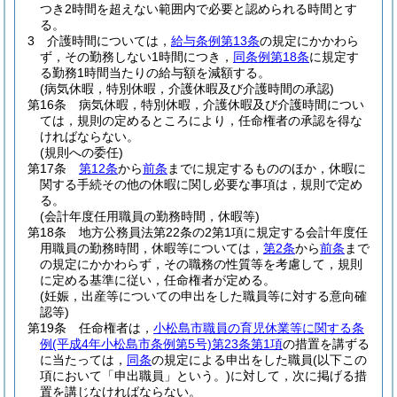
つき2時間を超えない範囲内で必要と認められる時間とす
る。
3
介護時間については，
給与条例第13条
の規定にかかわら
ず，その勤務しない1時間につき，
同条例第18条
に規定す
る勤務1時間当たりの給与額を減額する。
(病気休暇，特別休暇，介護休暇及び介護時間の承認)
第16条
病気休暇，特別休暇，介護休暇及び介護時間につい
ては，規則の定めるところにより，任命権者の承認を得な
ければならない。
(規則への委任)
第17条
第12条
から
前条
までに規定するもののほか，休暇に
関する手続その他の休暇に関し必要な事項は，規則で定め
る。
(会計年度任用職員の勤務時間，休暇等)
第18条
地方公務員法第22条の2第1項に規定する会計年度任
用職員の勤務時間，休暇等については，
第2条
から
前条
まで
の規定にかかわらず，その職務の性質等を考慮して，規則
に定める基準に従い，任命権者が定める。
(妊娠，出産等についての申出をした職員等に対する意向確
認等)
第19条
任命権者は，
小松島市職員の育児休業等に関する条
例
(平成4年小松島市条例第5号)
第23条第1項
の措置を講ずる
に当たっては，
同条
の規定による申出をした職員
(以下この
項において「申出職員」という。)
に対して，次に掲げる措
置を講じなければならない。