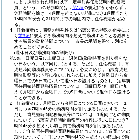
により採用された職員
(以下「定年前再任用短時間勤務職
員」という。)
の勤務時間は，
第1項
の規定にかかわらず，
休憩時間を除き，4週間を超えない期間につき1週間当たり
15時間30分から31時間までの範囲内で，任命権者が定め
る。
4
任命権者は，職務の特殊性又は当該公署の特殊の必要によ
り
前3項
に規定する勤務時間を超えて勤務することを必要と
する職員の勤務時間について，市長の承認を得て，別に定
めることができる。
(週休日及び勤務時間の割振り)
第3条
日曜日及び土曜日は，週休日
(勤務時間を割り振らな
い日をいう。以下同じ。)
とする。
ただし，任命権者は，育
児短時間勤務職員等については，必要に応じ，当該育児短
時間勤務等の内容に従いこれらの日に加えて月曜日から金
曜日までの5日間において週休日を設けるものとし，定年前
再任用短時間勤務職員については，日曜日及び土曜日に加
えて月曜日から金曜日までの5日間において週休日を設ける
ことができる。
2
任命権者は，月曜日から金曜日までの5日間において，1
日につき7時間45分の勤務時間を割り振るものとする。
た
だし，育児短時間勤務職員等については，1週間ごとの期間
について，当該育児短時間勤務等の内容に従い1日につき7
時間45分を超えない範囲内で勤務時間を割り振るものと
し，定年前再任用短時間勤務職員については，1週間ごとの
期間について，1日につき7時間45分を超えない範囲内で勤