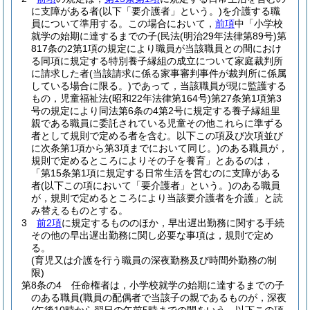
に支障がある者
(以下「要介護者」という。)
を介護する職
員について準用する。
この場合において，
前項
中「小学校
就学の始期に達するまでの子
(民法
(明治29年法律第89号)
第
817条の2第1項の規定により職員が当該職員との間におけ
る同項に規定する特別養子縁組の成立について家庭裁判所
に請求した者
(当該請求に係る家事審判事件が裁判所に係属
している場合に限る。)
であって，当該職員が現に監護する
もの，児童福祉法
(昭和22年法律第164号)
第27条第1項第3
号の規定により同法第6条の4第2号に規定する養子縁組里
親である職員に委託されている児童その他これらに準ずる
者として規則で定める者を含む。以下この項及び次項並び
に次条第1項から第3項までにおいて同じ。)
のある職員が，
規則で定めるところによりその子を養育」とあるのは，
「第15条第1項に規定する日常生活を営むのに支障がある
者
(以下この項において「要介護者」という。)
のある職員
が，規則で定めるところにより当該要介護者を介護」と読
み替えるものとする。
3
前2項
に規定するもののほか，早出遅出勤務に関する手続
その他の早出遅出勤務に関し必要な事項は，規則で定め
る。
(育児又は介護を行う職員の深夜勤務及び時間外勤務の制
限)
第8条の4
任命権者は，小学校就学の始期に達するまでの子
のある職員
(職員の配偶者で当該子の親であるものが，深夜