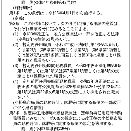
附
則
(令和4年
条例第42号)
抄
(施行期日)
第1条
この条例は，令和5年4月1日から施行する。
(定義)
第2条
この附則において，次の各号に掲げる用語の意義は，
それぞれ当該各号に定めるところによる。
(1)
令和3年改正法 地方公務員法の一部を改正する法律
(令和3年法律第63号)
をいう。
(2)
暫定再任用職員 令和3年改正法附則第4条第1項若し
くは第2項，第5条第1項若しくは第3項，第6条第1項若し
くは第2項又は第7条第1項若しくは第3項の規定により採
用された職員をいう。
(3)
暫定再任用短時間勤務職員 令和3年改正法附則第6条
第1項若しくは第2項又は第7条第1項若しくは第3項の規
定により採用された職員をいう。
(4)
定年前再任用短時間勤務職員 令和3年改正法による
改正後の地方公務員法
(昭和25年法律第261号)
第22条の4
第1項又は第22条の5第1項の規定により採用された職員
をいう。
(小松島市職員の勤務時間，休暇等に関する条例の一部改正
に伴う経過措置)
第3条
暫定再任用短時間勤務職員は，定年前再任用短時間勤
務職員とみなして，第6条の規定による改正後の小松島市職
員の勤務時間，休暇等に関する条例の規定を適用する。
附
則
(令和7年
条例第5号)