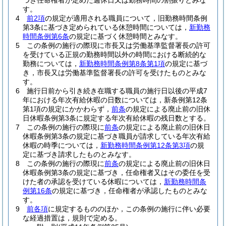
づき任命権者が定めた週休日又は勤務時間の割振りとみな
す。
4
前2項
の規定が適用される職員について，旧勤務時間条例
第3条に基づき定められている休憩時間については，
新勤務
時間条例第6条
の規定に基づく休憩時間とみなす。
5
この条例の施行の際現に市長又は労働基準監督署長の許可
を受けている正規の勤務時間以外の時間における断続的な
勤務については，
新勤務時間条例第8条第1項
の規定に基づ
き，市長又は労働基準監督署長の許可を受けたものとみな
す。
6
施行日前から引き続き在職する職員の施行日以後の平成7
年における年次有給休暇の日数については，新条例第12条
第1項の規定にかかわらず，
前条
の規定による廃止前の旧休
日休暇条例第3条に規定する年次有給休暇の残日数とする。
7
この条例の施行の際現に
前条
の規定による廃止前の旧休日
休暇条例第3条の規定に基づき職員が請求している年次有給
休暇の時季については，
新勤務時間条例第12条第3項
の規
定に基づき請求したものとみなす。
8
この条例の施行の際現に
前条
の規定による廃止前の旧休日
休暇条例第3条の規定に基づき，任命権者又はその委任を受
けた者の承認を受けている休暇については，
新勤務時間条
例第16条
の規定に基づき，任命権者が承認したものとみな
す。
9
前各項
に規定するもののほか，この条例の施行に伴い必要
な経過措置は，規則で定める。