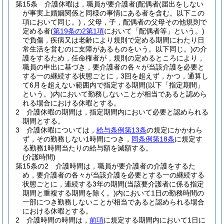
第15条
介護休暇は，職員が要介護者
(配偶者
(届出をしない
が事実上婚姻関係と同様の事情にある者を含む。以下この
項において同じ。)
，父母，子，配偶者の父母その他規則で
定める者
(
第19条の2第1項
において「配偶者等」という。)
で負傷，疾病又は老齢により規則で定める期間にわたり日
常生活を営むのに支障があるものをいう。以下同じ。)
の介
護をするため，任命権者が，規則の定めるところにより，
職員の申出に基づき，要介護者の各々が当該介護を必要と
する一の継続する状態ごとに，3回を超えず，かつ，通算し
て6月を超えない範囲内で指定する期間
(以下「指定期間」
という。)
内において勤務しないことが相当であると認めら
れる場合における休暇とする。
2
介護休暇の期間は，指定期間内において必要と認められる
期間とする。
3
介護休暇については，
給与条例第13条
の規定にかかわら
ず，その勤務しない1時間につき，
同条例第18条
に規定す
る勤務1時間当たりの給与額を減額する。
(介護時間)
第15条の2
介護時間は，職員が要介護者の介護をするた
め，要介護者の各々が当該介護を必要とする一の継続する
状態ごとに，連続する3年の期間
(当該要介護者に係る指定
期間と重複する期間を除く。)
内において1日の勤務時間の
一部につき勤務しないことが相当であると認められる場合
における休暇とする。
2
介護時間の時間は，
前項
に規定する期間内において1日に