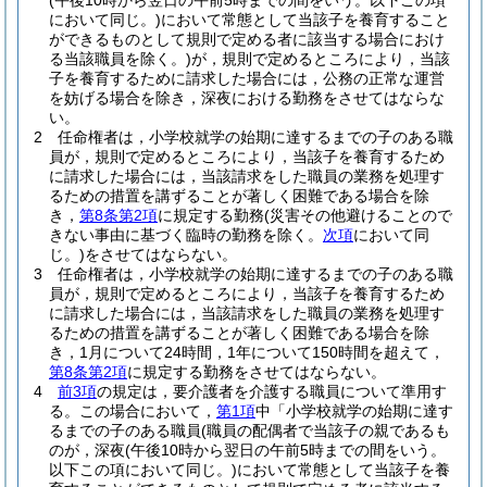
(午後10時から翌日の午前5時までの間をいう。以下この項
において同じ。)
において常態として当該子を養育すること
ができるものとして規則で定める者に該当する場合におけ
る当該職員を除く。)
が，規則で定めるところにより，当該
子を養育するために請求した場合には，公務の正常な運営
を妨げる場合を除き，深夜における勤務をさせてはならな
い。
2
任命権者は，小学校就学の始期に達するまでの子のある職
員が，規則で定めるところにより，当該子を養育するため
に請求した場合には，当該請求をした職員の業務を処理す
るための措置を講ずることが著しく困難である場合を除
き，
第8条第2項
に規定する勤務
(災害その他避けることので
きない事由に基づく臨時の勤務を除く。
次項
において同
じ。)
をさせてはならない。
3
任命権者は，小学校就学の始期に達するまでの子のある職
員が，規則で定めるところにより，当該子を養育するため
に請求した場合には，当該請求をした職員の業務を処理す
るための措置を講ずることが著しく困難である場合を除
き，1月について24時間，1年について150時間を超えて，
第8条第2項
に規定する勤務をさせてはならない。
4
前3項
の規定は，要介護者を介護する職員について準用す
る。
この場合において，
第1項
中「小学校就学の始期に達す
るまでの子のある職員
(職員の配偶者で当該子の親であるも
のが，深夜
(午後10時から翌日の午前5時までの間をいう。
以下この項において同じ。)
において常態として当該子を養