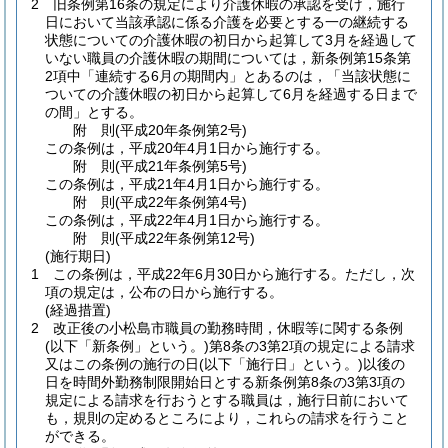
2
旧条例第16条の規定により介護休暇の承認を受け，施行
日において当該承認に係る介護を必要とする一の継続する
状態についての介護休暇の初日から起算して3月を経過して
いない職員の介護休暇の期間については，新条例第15条第
2項中「連続する6月の期間内」とあるのは，「当該状態に
ついての介護休暇の初日から起算して6月を経過する日まで
の間」とする。
附
則
(平成20年
条例第2号)
この条例は，平成20年4月1日から施行する。
附
則
(平成21年
条例第5号)
この条例は，平成21年4月1日から施行する。
附
則
(平成22年
条例第4号)
この条例は，平成22年4月1日から施行する。
附
則
(平成22年
条例第12号)
(施行期日)
1
この条例は，平成22年6月30日から施行する。
ただし，次
項の規定は，公布の日から施行する。
(経過措置)
2
改正後の小松島市職員の勤務時間，休暇等に関する条例
(以下「新条例」という。)
第8条の3第2項の規定による請求
又はこの条例の施行の日
(以下「施行日」という。)
以後の
日を時間外勤務制限開始日とする新条例第8条の3第3項の
規定による請求を行おうとする職員は，施行日前において
も，規則の定めるところにより，これらの請求を行うこと
ができる。