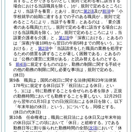
育することができるものとして規則で定める者に該当する
場合における当該職員を除く。)
が，規則で定めるところに
より，当該子を養育」とあり，並びに
第2項
及び
前項
中「小
学校就学の始期に達するまでの子のある職員が，規則で定
めるところにより，当該子を養育」とあるのは，「要介護
者のある職員
(ただし，規則で定める者に該当する場合にお
ける当該職員を除く。)
が，規則で定めるところにより，当
該要介護者を介護」と，
第1項
中「深夜における」とあるの
は「深夜
(午後10時から翌日の午前5時までの間をいう。)
に
おける」と，
第2項
中「当該請求をした職員の業務を処理す
るための措置を講ずることが著しく困難である」とあるの
は「公務の運営に支障がある」と読み替えるものとする。
5
前4項
に規定するもののほか，勤務の制限に関する手続そ
の他の勤務の制限に関し必要な事項は，規則で定める。
(休日)
第9条
職員は，国民の祝日に関する法律
(昭和23年法律第
178号)
に規定する休日
(以下「祝日法による休日」とい
う。)
には，特に勤務することを命ぜられる者を除き，正規
の勤務時間においても勤務することを要しない。
12月29日
から翌年の1月3日までの日
(祝日法による休日を除く。以下
「年末年始の休日」という。)
についても，同様とする。
(休日の代休日)
第10条
任命権者は，職員に祝日法による休日又は年末年始
の休日
(以下この項において「休日」と総称する。)
である
勤務日等に割り振られた勤務時間の全部
(
次項
において「休