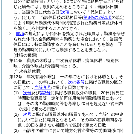
日の全勤務時間」という。)
について特に勤務することを命
じた場合には，規則の定めるところにより，当該休日前
に，当該休日に代わる日
(
次項
において「代休日」とい
う。)
として，当該休日後の勤務日等
(
第8条の2第1項
の規定
により時間外勤務代休時間が指定された勤務日等及び休日
を除く。)
を指定することができる。
2
前項
の規定により代休日を指定された職員は，勤務を命ぜ
られた休日の全勤務時間を勤務した場合において，当該代
休日には，特に勤務することを命ぜられるときを除き，正
規の勤務時間においても勤務することを要しない。
(休暇の種類)
第11条
職員の休暇は，年次有給休暇，病気休暇，特別休
暇，介護休暇及び介護時間とする。
(年次有給休暇)
第12条
年次有給休暇は，一の年ごとにおける休暇とし，そ
の日数は，一の年において，
次の各号
に掲げる職員の区分
に応じて，
当該各号
に掲げる日数とする。
(1)
次号
及び
第3号
に掲げる職員以外の職員 20日
(育児短
時間勤務職員等，定年前再任用短時間勤務職員にあって
は，その者の勤務時間等を考慮し20日を超えない範囲内
で規則で定める日数)
(2)
次号
に掲げる職員以外の職員であって，当該年の中途
において新たに職員となるもの その年の在職期間を考
慮し20日を超えない範囲内で規則で定める日数
(3)
当該年の前年において地方公営企業等の労働関係に関