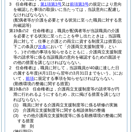
3
任命権者は，
第1項第3号
又は
前項第3号
の規定により意向
を確認した事項の取扱いに当たっては，当該意向に配慮し
なければならない。
(配偶者等が介護を必要とする状況に至った職員に対する意
向確認等)
第19条の2
任命権者は，職員が配偶者等が当該職員の介護
を必要とする状況に至ったことを申し出たときは，当該職
員に対して，仕事と介護との両立に資する制度又は措置
(以
下この条及び
次条
において「介護両立支援制度等」とい
う。)
その他の事項を知らせるとともに，介護両立支援制度
等の請求等に係る当該職員の意向を確認するための面談そ
の他の措置を講じなければならない。
2
任命権者は，職員に対して，当該職員が40歳に達した日
の属する年度
(4月1日から翌年の3月31日までをいう。)
にお
いて，
前項
に規定する事項を知らせなければならない。
(勤務環境の整備に関する措置)
第19条の3
任命権者は，介護両立支援制度等の請求等が円
滑に行われるようにするため，次に掲げる措置を講じなけ
ればならない。
(1)
職員に対する介護両立支援制度等に係る研修の実施
(2)
介護両立支援制度等に関する相談体制の整備
(3)
その他介護両立支援制度等に係る勤務環境の整備に関
する措置
附
則
(施行期日)