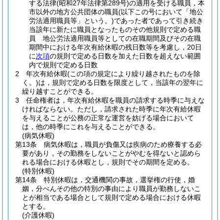
する法律
(昭和27年法律第289号)
の適用を受ける職員，本
市以外の地方公共団体の職員
(以下この号において「地公
労法適用職員等」という。)
であった者であって引き続き
当該年に新たに職員となったものその他規則で定める職
員 地公労法適用職員等としての在職期間及びその在職
期間中における年次有給休暇の残日数等を考慮し，20日
に
次項
の規則で定める日数を加えた日数を超えない範囲
内で規則で定める日数
2
年次有給休暇
(この項の規定により繰り越されたものを除
く。)
は，規則で定める日数を限度として，当該年の翌年に
繰り越すことができる。
3
任命権者は，年次有給休暇を職員の請求する時季に与えな
ければならない。
ただし，請求された時季に年次有給休暇
を与えることが公務の正常な運営を妨げる場合において
は，他の時季にこれを与えることができる。
(病気休暇)
第13条
病気休暇は，職員が負傷又は疾病のため療養する必
要があり，その勤務をしないことがやむを得ないと認めら
れる場合における休暇とし，規則でその期間を定める。
(特別休暇)
第14条
特別休暇は，交通機関の事故，選挙権の行使，婚
姻，分べんその他の特別の事由により職員が勤務しないこ
とが相当である場合として規則で定める場合における休暇
とする。
(介護休暇)