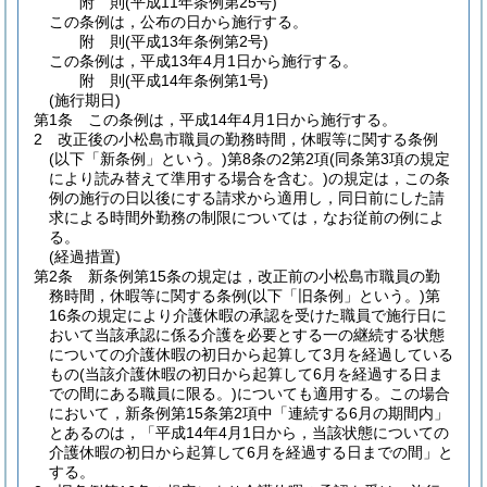
附
則
(平成11年
条例第25号)
この条例は，公布の日から施行する。
附
則
(平成13年
条例第2号)
この条例は，平成13年4月1日から施行する。
附
則
(平成14年
条例第1号)
(施行期日)
第1条
この条例は，平成14年4月1日から施行する。
2
改正後の小松島市職員の勤務時間，休暇等に関する条例
(以下「新条例」という。)
第8条の2第2項
(同条第3項の規定
により読み替えて準用する場合を含む。)
の規定は，この条
例の施行の日以後にする請求から適用し，同日前にした請
求による時間外勤務の制限については，なお従前の例によ
る。
(経過措置)
第2条
新条例第15条の規定は，改正前の小松島市職員の勤
務時間，休暇等に関する条例
(以下「旧条例」という。)
第
16条の規定により介護休暇の承認を受けた職員で施行日に
おいて当該承認に係る介護を必要とする一の継続する状態
についての介護休暇の初日から起算して3月を経過している
もの
(当該介護休暇の初日から起算して6月を経過する日ま
での間にある職員に限る。)
についても適用する。
この場合
において，新条例第15条第2項中「連続する6月の期間内」
とあるのは，「平成14年4月1日から，当該状態についての
介護休暇の初日から起算して6月を経過する日までの間」と
する。