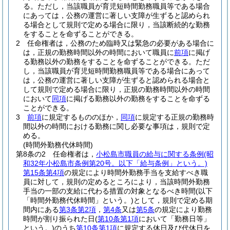
る。
ただし，当該職員が育児短時間勤務職員等である場合
にあっては，公務の運営に著しい支障が生ずると認められ
る場合として規則で定める場合に限り，当該断続的な勤務
をすることを命ずることができる。
2
任命権者は，公務のため臨時又は緊急の必要がある場合に
は，正規の勤務時間以外の時間において職員に
前項
に掲げ
る勤務以外の勤務をすることを命ずることができる。
ただ
し，当該職員が育児短時間勤務職員等である場合にあって
は，公務の運営に著しい支障が生ずると認められる場合と
して規則で定める場合に限り，正規の勤務時間以外の時間
において
同項
に掲げる勤務以外の勤務をすることを命ずる
ことができる。
3
前項
に規定するもののほか，
同項
に規定する正規の勤務時
間以外の時間における勤務に関し必要な事項は，規則で定
める。
(時間外勤務代休時間)
第8条の2
任命権者は，
小松島市職員の給与に関する条例
(昭
和32年小松島市条例第20号。以下「給与条例」という。)
第15条第4項
の規定により時間外勤務手当を支給すべき職
員に対して，規則の定めるところにより，当該時間外勤務
手当の一部の支給に代わる措置の対象となるべき時間
(以下
「時間外勤務代休時間」という。)
として，規則で定める期
間内にある
第3条第2項
，
第4条
又は
第5条
の規定により勤務
時間が割り振られた日
(
第10条第1項
において「勤務日等」
という。)
のうち
第10条第1項
に規定する休日及び代休日を