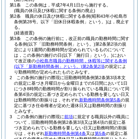
第1条
この条例は，平成7年4月1日から施行する。
(職員の休日及び休暇に関する条例の廃止)
第2条
職員の休日及び休暇に関する条例
(昭和43年小松島市
条例第28号。以下「旧休日休暇条例」という。)
は，廃止す
る。
(経過措置)
第3条
この条例の施行前に，改正前の職員の勤務時間に関す
る条例
(以下「旧勤務時間条例」という。)
第2条第2項の規
定により1週間の勤務時間が定められているものについて
は，この条例の施行の日
(以下「施行日」という。)
におい
て改正後の
小松島市職員の勤務時間，休暇等に関する条例
(以下「新勤務時間条例」という。)
第2条第2項
の規定によ
り勤務時間が定められたものとみなす。
2
この条例の施行の際現に旧勤務時間条例第2条第3項本文
の規定に基づき月曜日から金曜日までの5日間において1日
につき8時間の勤務時間が割り振られている職員について同
条第4項の規定に基づき定められている勤務を要しない日又
は勤務時間の割振りは，それぞれ
新勤務時間条例第5条
の規
定に基づき任命権者が定めた週休日又は勤務時間の割振り
とみなす。
3
この条例の施行の際現に
前項
に規定する職員以外の職員に
ついて，旧勤務時間条例第2条第3項又は第4項の規定に基
づき定められている勤務を要しない日又は勤務時間の割振
りは，それぞれ
新勤務時間条例第4条
又は
第5条
の規定に基