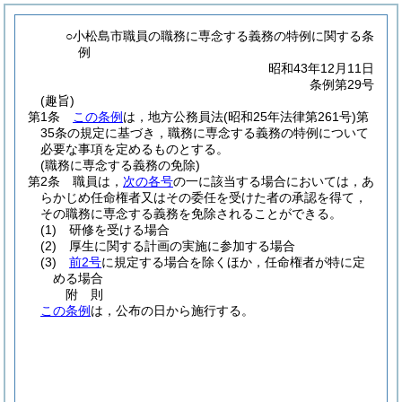
○小松島市職員の職務に専念する義務の特例に関する条
例
昭和43年12月11日
条例第29号
(趣旨)
第1条
この条例
は，地方公務員法
(昭和25年法律第261号)
第
35条の規定に基づき，職務に専念する義務の特例について
必要な事項を定めるものとする。
(職務に専念する義務の免除)
第2条
職員は，
次の各号
の一に該当する場合においては，あ
らかじめ任命権者又はその委任を受けた者の承認を得て，
その職務に専念する義務を免除されることができる。
(1)
研修を受ける場合
(2)
厚生に関する計画の実施に参加する場合
(3)
前2号
に規定する場合を除くほか，任命権者が特に定
める場合
附
則
この条例
は，公布の日から施行する。