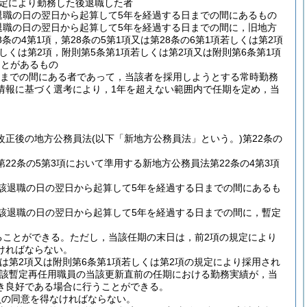
規定により勤務した後退職した者
退職の日の翌日から起算して5年を経過する日までの間にあるもの
退職の日の翌日から起算して5年を経過する日までの間に，旧地方
8条の4第1項，第28条の5第1項又は第28条の6第1項若しくは第2項
しくは第2項，附則第5条第1項若しくは第2項又は附則第6条第1項
ことがあるもの
日までの間にある者であって，当該者を採用しようとする常時勤務
情報に基づく選考により，1年を超えない範囲内で任期を定め，当
改正後の地方公務員法
(以下「新地方公務員法」という。)
第22条の
22条の5第3項において準用する新地方公務員法第22条の4第3項
該退職の日の翌日から起算して5年を経過する日までの間にあるも
該退職の日の翌日から起算して5年を経過する日までの間に，暫定
ることができる。
ただし，当該任期の末日は，前2項の規定により
ければならない。
くは第2項又は附則第6条第1項若しくは第2項の規定により採用され
該暫定再任用職員の当該更新直前の任期における勤務実績が，当
き良好である場合に行うことができる。
員の同意を得なければならない。