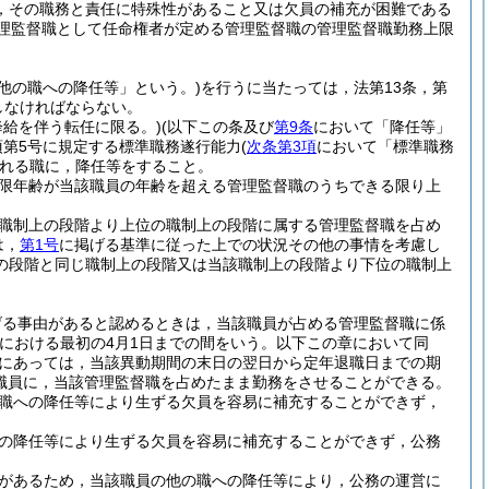
，その職務と責任に特殊性があること又は欠員の補充が困難である
管理監督職として任命権者が定める管理監督職の管理監督職勤務上限
他の職への降任等」という。)
を行うに当たっては，法第13条，第
守しなければならない。
降給を伴う転任に限る。)
(以下この条及び
第9条
において「降任等」
項第5号に規定する標準職務遂行能力
(
次条第3項
において「標準職務
れる職に，降任等をすること。
限年齢が当該職員の年齢を超える管理監督職のうちできる限り上
職制上の段階より上位の職制上の段階に属する管理監督職を占め
は，
第1号
に掲げる基準に従った上での状況その他の事情を考慮し
の段階と同じ職制上の段階又は当該職制上の段階より下位の職制上
げる事由があると認めるときは，当該職員が占める管理監督職に係
における最初の4月1日までの間をいう。以下この章において同
員にあっては，当該異動期間の末日の翌日から定年退職日までの期
職員に，当該管理監督職を占めたまま勤務をさせることができる。
職への降任等により生ずる欠員を容易に補充することができず，
の降任等により生ずる欠員を容易に補充することができず，公務
があるため，当該職員の他の職への降任等により，公務の運営に