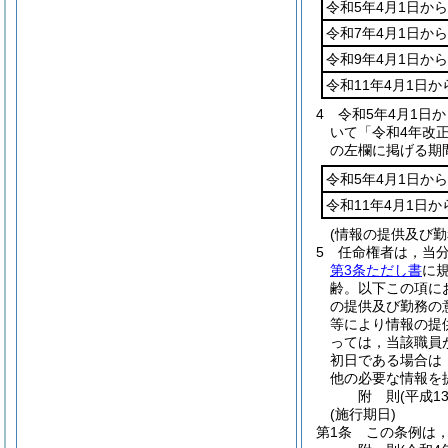
令和5年4月1日から
令和7年4月1日から
令和9年4月1日から
令和11年4月1日か
4
令和5年4月1日
いて「令和4年改
の左欄に掲げる期
令和5年4月1日から
令和11年4月1日か
(情報の提供及び勤
5
任命権者は，当
第3条ただし書
に
齢。以下この項に
の提供及び勤務の
等により情報の提
っては，当該職員
初日である場合は
他の必要な情報を
附
則
(平成1
(施行期日)
第1条
この条例は，