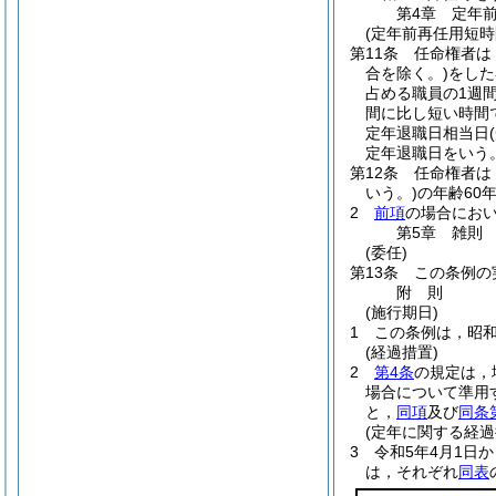
第4章
定年
(定年前再任用短時
第11条
任命権者は
合を除く。)
をした
占める職員の1週
間に比し短い時間
定年退職日相当日
定年退職日をいう。
第12条
任命権者は
いう。)
の年齢60
2
前項
の場合にお
第5章
雑則
(委任)
第13条
この条例の
附
則
(施行期日)
1
この条例は，昭和
(経過措置)
2
第4条
の規定は，
場合について準用
と，
同項
及び
同条
(定年に関する経過
3
令和5年4月1日
は，それぞれ
同表