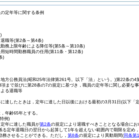
員の定年等に関する条例
)
る退職等
(第2条～第4条)
職勤務上限年齢による降任等
(第5条～第10条)
任用短時間勤務職員の任用
(第11条・第12条)
条)
，地方公務員法
(昭和25年法律第261号。以下「法」という。)
第22条の4
第3項まで並びに第28条の7の規定に基づき，職員の定年等に関し必要な
による退職等
に達したときは，定年に達した日以後における最初の3月31日
(以下「
，年齢65年とする。
特例)
，定年に達した職員が
第2条
の規定により退職すべきこととなる場合にお
係る定年退職日の翌日から起算して1年を超えない範囲内で期限を定め
勤務させることができる。
ただし，
第8条
の規定により異動期間
(
同条第