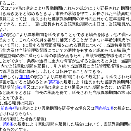
ずること。
項
又はこの項の規定により異動期間
(これらの規定により延長された期間
引き続きあると認めるときは，市長の承認を得て，延長された当該異動
職員にあっては，延長された当該異動期間の末日の翌日から定年退職日
ができる。
ただし，更に延長される当該異動期間の末日は，当該職員が
ない。
項
の規定により異動期間を延長することができる場合を除き，他の職へ
であって，これらの欠員を容易に補充することができない年齢別構成そ
おいて同じ。)
に属する管理監督職を占める職員について，当該特定管理
行能力及び当該管理監督職についての適性を有すると認められる職員
(
理監督職の数に満たない等の事情があるため，当該管理監督職を現に占
ことができず，業務の遂行に重大な障害が生ずると認めるときは，当該
間内で当該異動期間を延長し，引き続き当該職員に当該管理監督職を占
の管理監督職に降任し，若しくは転任することができる。
項
若しくは
第2項
の規定により異動期間
(これらの規定により延長された
障害が生ずると認めるとき
(
第2項
の規定により延長された当該異動期間
異動期間
(
前3項
又はこの項の規定により延長された期間を含む。)
が延長
ると認めるときは，市長の承認を得て，延長された当該異動期間の末日
ことができる。
に係る職員の同意)
，
前条各項
の規定により異動期間を延長する場合又は
同条第3項
の規定に
なければならない。
事由が消滅した場合の措置)
，
第8条
の規定により異動期間を延長した場合において，当該異動期間
するものとする。