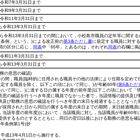
令和7年3月31日まで
令和9年3月31日まで
令和11年3月31日まで
ら令和13年3月31日まで
から令和13年3月31日までの間において，小松島市職員の定年等に関す
正条例」という。)
による改正前の
第3条ただし書
に規定する職員に対す
間の区分に応じ，
同条
中「65年」とあるのは，それぞれ
同表
の右欄に掲
令和11年3月31日まで
ら令和13年3月31日まで
務の意思の確認)
分の間，職員
(臨時的に任用される職員その他の法律により任期を定めて
規定する職員を除く。以下この項において同じ。)
が年齢60年
(
第6条ただ
おいて同じ。)
に達する日の属する年度の前年度
(以下この項において「
意思の確認を行うべき年度に職員でなかった者で，当該情報の提供及び
供及び勤務の意思の確認を行うべき年度の末日を経過することとなった
が採用された日から同日の属する年度の末日までの期間，末日経過職員
，当該年度の前年度)
)
において，当該職員に対し，当該職員が年齢60年
提供するものとするとともに，同日の翌日以後における勤務の意思を確
3年
条例第1号)
抄
平成13年4月1日から施行する。