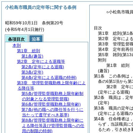
小松島市職員の定年等に関する条例
○小松島市職
昭和59年10月1日 条例第20号
目次
(令和5年4月1日施行)
第1章
総則
(第1条
第2章
定年によ
条項目次
沿革
第3章
管理監督
本則
第4章
定年前再
第1章
総則
第5章
雑則
(第13
第1条
(趣旨)
附則
第2章
定年による退職等
第1章
総則
第2条
(定年による退職)
(趣旨)
第3条
(定年)
第1条
この条例は
第4条
(定年による退職の特例)
条の6第1項から
第3章
管理監督職勤務上限年齢によ
第2章
定年
る降任等
(定年による退職)
第5条
(管理監督職勤務上限年齢制
第2条
職員は，定年
の対象となる管理監督職)
(定年)
第6条
(管理監督職勤務上限年齢)
第3条
職員の定年は
第7条
(他の職への降任等を行うに
(定年による退職の
当たって遵守すべき基準)
第4条
任命権者は
第8条
(管理監督職勤務上限年齢に
らず，当該職員に
よる降任等及び管理監督職への任
るため，引き続き
用の制限の特例)