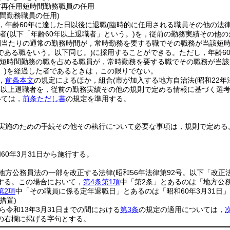
前再任用短時間勤務職員の任用
間勤務職員の任用)
，年齢60年に達した日以後に退職
(臨時的に任用される職員その他の法
者
(以下「年齢60年以上退職者」という。)
を，従前の勤務実績その他の
間当たりの通常の勤務時間が，常時勤務を要する職でその職務が当該短
である職をいう。以下同じ。)
に採用することができる。
ただし，年齢6
(短時間勤務の職を占める職員が，常時勤務を要する職でその職務が当
)
を経過した者であるときは，この限りでない。
，
前条本文
の規定によるほか，組合
(市が加入する地方自治法
(昭和22年
年以上退職者を，従前の勤務実績その他の規則で定める情報に基づく選
いては，
前条ただし書
の規定を準用する。
実施のための手続その他その執行について必要な事項は，規則で定める
60年3月31日から施行する。
地方公務員法の一部を改正する法律
(昭和56年法律第92号。以下「改正
する。
この場合において，
第4条第1項
中「第2条」とあるのは「地方公
第2項
中「その職員に係る定年退職日」とあるのは「昭和60年3月31日
措置)
から令和13年3月31日までの間における
第3条
の規定の適用については，
の右欄に掲げる字句とする。