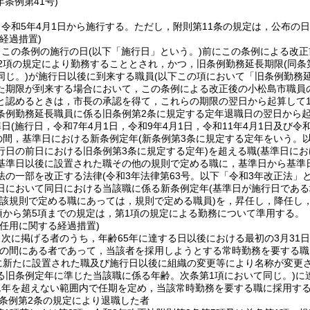
年
条例第41号)
令和5年4月1日から施行する。
ただし，附則第11条の規定は，公布の
経過措置)
，この条例の施行の日
(以下「施行日」という。)
前にこの条例による改正
第2項の規定により勤務することとされ，かつ，旧条例勤務延長期限
(同
同じ。)
が施行日以後に到来する職員
(以下この項において「旧条例勤務
た期限が到来する場合において，この条例による改正後の小松島市職員
と認めるときは，市長の承認を得て，これらの期限の翌日から起算して
条例勤務延長職員に係る旧条例第2条に規定する定年退職日の翌日から起
準日
(施行日，令和7年4月1日，令和9年4月1日，令和11年4月1日及び令
での間，基準日における新条例定年
(新条例第3条に規定する定年をいう。以
行日の前日における旧条例第3条に規定する定年)
を超える職
(基準日に
基準日以後に設置された職その他の規則で定める職に，基準日から基準日
法の一部を改正する法律
(令和3年法律第63号。以下「令和3年改正法」と
日において同日における当該職に係る新条例定年
(基準日が施行日であ
当該規則で定める職にあっては，規則で定める職員)
を，昇任し，降任し
項から第5項までの規定は，第1項の規定による勤務について準用する。
任用に関する経過措置)
次に掲げる者のうち，年齢65年に達する日以後における最初の3月31日
の間にある者であって，当該者を採用しようとする常時勤務を要する職
に新たに設置された職及び施行日以後に組織の変更等により名称が変更
る旧条例定年に準じた当該職に係る年齢。次条第1項において同じ。)
に
1年を超えない範囲内で任期を定め，当該常時勤務を要する職に採用す
条例第2条の規定により退職した者