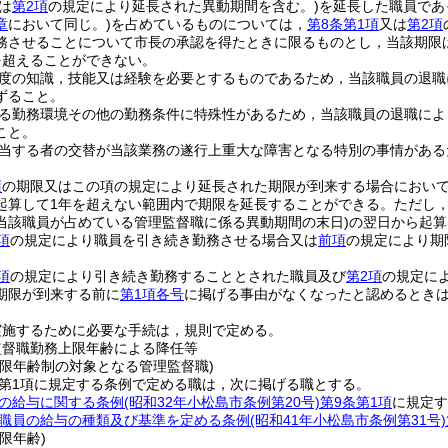
は
第2項
の規定により延長された異動期間を含む。)
を延長した職員であ
章
において同じ。)
を占めているものについては，
第8条第1項
又は
第2項
務させることについて市長の承認を得たときに限るものとし，当該期限
を超えることができない。
度の知識，技能又は経験を必要とするものであるため，当該職員の退職
ずること。
る勤務環境その他の勤務条件に特殊性があるため，当該職員の退職によ
こと。
当する者の交替が当該業務の遂行上重大な障害となる特別の事情がある
項
の期限又はこの項の規定により延長された期限が到来する場合におい
起算して1年を超えない範囲内で期限を延長することができる。
ただし
当該職員が占めている管理監督職に係る異動期間の末日)
の翌日から起算
項
の規定により職員を引き続き勤務させる場合又は
前項
の規定により期
項
の規定により引き続き勤務することとされた職員及び
第2項
の規定に
期限が到来する前に
第1項各号
に掲げる事由がなくなったと認めるとき
実施するために必要な手続は，規則で定める。
監督職勤務上限年齢による降任等
上限年齢制の対象となる管理監督職)
2第1項に規定する条例で定める職は，次に掲げる職とする。
の給与に関する条例
(昭和32年小松島市条例第20号)
第9条第1項
に規定す
職員の給与の種類及び基準を定める条例
(昭和41年小松島市条例第31号)
限年齢)