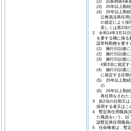
(2)
旧条例第4条
(3)
25年以上勤
(4)
25年以上勤
公務員法再任用
の規定により採
若しくは第2項
2
令和14年3月3
を要する職に係る
該常時勤務を要す
(1)
施行日以後に
(2)
施行日以後に
(3)
施行日以後に
4第3項に規定
(4)
施行日以後に
に規定する任期
(5)
25年以上勤
の
(6)
25年以上勤
再任用をされた
3
前2項の任期又は
採用する者又はこ
4
暫定再任用職員
た職員をいう。以
該暫定再任用職員
5
任命権者は，暫