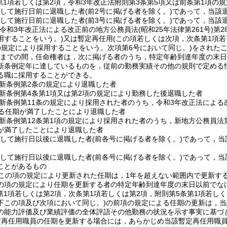
第1項若しくは第2項，令和3年改正法附則第3条第5項又は前条第1項の
続して施行日前に退職した者
(前2号に掲げる者を除く。)
であって，当該
続して施行日前に退職した者
(前3号に掲げる者を除く。)
であって，当該
(令和3年改正法による改正前の地方公務員法
(昭和25年法律第261号)
第2
用することをいう。)
又は暫定再任用
(この項若しくは次項，次条第1項若
の規定により採用することをいう。次項第6号において同じ。)
をされた
1日までの間，任命権者は，次に掲げる者のうち，特定年齢到達年度の末
新条例定年に達しているものを，従前の勤務実績その他の規則で定める
る職に採用することができる。
新条例第2条の規定により退職した者
新条例第4条第1項又は第2項の規定により勤務した後退職した者
新条例第11条の規定により採用された者のうち，令和3年改正法による
する任期が満了したことにより退職した者
新条例第12条第1項の規定により採用された者のうち，新地方公務員法第
が満了したことにより退職した者
続して施行日以後に退職した者
(前各号に掲げる者を除く。)
であって，当
続して施行日以後に退職した者
(前各号に掲げる者を除く。)
であって，当
ことがあるもの
この項の規定により更新された任期は，1年を超えない範囲内で更新す
の項の規定により任期を更新する者の特定年齢到達年度の末日以前でな
(第1項若しくは第2項，次条第1項若しくは第2項，附則第5条第1項若し
下この項及び次項において同じ。)
の前項の規定による任期の更新は，当
の能力評価及び業績評価の全体評語その他勤務の状況を示す事実に基づ
定再任用職員の任期を更新する場合には，あらかじめ当該暫定再任用職