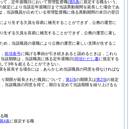
って，定年退職日において管理監督職
(
第5条
に規定する職をいう。
の規定により当該定年退職日まで当該異動期間を延長した場合であ
は，当該職員が占めている管理監督職に係る異動期間の末日の翌日
により生ずる欠員を容易に補充することができず，公務の運営に
り生ずる欠員を容易に補充することができず，公務の運営に著し
ため，当該職員の退職により公務の運営に著しい支障が生ずるこ
て，
前項各号
に掲げる事由が引き続きあると認めるときは，これら
，当該期限は，当該職員に係る定年退職日
(
同項ただし書
に規定する
して3年を超えることができない。
限を延長する場合には，あらかじめ当該職員の同意を得なければな
より期限が延長された職員について，
第1項
の期限又は
第2項
の規定
は，当該職員の同意を得て，期日を定めて当該期限を繰り上げるも
る職
第4条
に規定する職