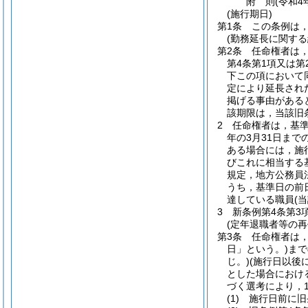
附
則
(令和4
(施行期日)
第1条
この条例は，
(勤務延長に関する
第2条
任命権者は
第4条第1項又は
下この項において
定により延長され
掲げる事由がある
該期限は，当該旧
2
任命権者は，基
年の3月31日ま
ある場合には，施
びこれに相当する
規定，地方公務員
うち，基準日の前
達している職員
(
3
新条例第4条第3
(定年退職者等の再
第3条
任命権者は，
日」という。)
まで
じ。)
(施行日以後
とした場合におけ
づく選考により，
(1)
施行日前に旧