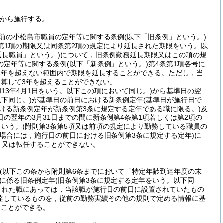
日から施行する。
前の小松島市職員の定年等に関する条例
(以下「旧条例」という。)
条第1項の期限又は同条第2項の規定により延長された期限をいう。以
延長職員」という。)
について，旧条例勤務延長期限又はこの項の規
の定年等に関する条例
(以下「新条例」という。)
第4条第1項各号に
1年を超えない範囲内で期限を延長することができる。
ただし，当
算して3年を超えることができない。
和13年4月1日をいう。以下この項において同じ。)
から基準日の翌
下同じ。)
が基準日の前日における新条例定年
(基準日が施行日で
おける新条例定年が新条例第3条に規定する定年である職に限る。)
及
の翌年の3月31日までの間に新条例第4条第1項若しくは第2項の
いう。)
附則第3条第5項又は前項の規定により勤務している職員の
る場合には，施行日の前日における旧条例第3条に規定する定年)
に
，又は転任することができない。
(以下この条から附則第6条までにおいて「特定年齢到達年度の末
に係る旧条例定年
(旧条例第3条に規定する定年をいう。以下同
された職にあっては，当該職が施行日の前日に設置されていたもの
達しているものを，従前の勤務実績その他の規則で定める情報に基
ることができる。