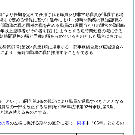
律により任期を定めて任用される職員及び非常勤職員が退職する場
規則で定める情報に基づく選考により，短時間勤務の職
(当該職を
時間勤務の職と同種の職を占める職員の1週間当たりの通常の勤務時
0年以上退職者がその者を採用しようとする短時間勤務の職に係る
該短時間勤務の職と同種の職を占めているものとした場合における
法律第67号)
第284条第1項に規定する一部事務組合及び広域連合を
考により，短時間勤務の職に採用することができる。
。
法」という。)
附則第3条の規定により職員が退職すべきこととなる
務員法の一部を改正する法律
(昭和56年法律第92号)
附則第3条」
」と読み替えるものとする。
次の表
の左欄に掲げる期間の区分に応じ，
同条
中「65年」とあるの