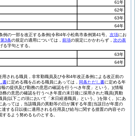
61年
62年
63年
64年
る条例の一部を改正する条例
(令和4年小松島市条例第41号。
次項
にお
る
第3条
の規定の適用については，
前項
の規定にかかわらず，
次の表
げる字句とする。
63年
64年
任用される職員，非常勤職員及び令和4年改正条例による改正前の
し書
に定める職を占める職員にあっては，
同条ただし書
に定める年
情報の提供及び勤務の意思の確認を行うべき年度」という。)
(情報
勤務の意思の確認を行うべき年度の末日後に採用された職員
(異動
職員
(以下この項において「末日経過職員」という。)
を除く。)
にあ
にあっては，当該職員の異動等の日が属する年度
(当該日が年度の
に達する日以後に適用される任用及び給与に関する措置の内容その
認するよう努めるものとする。