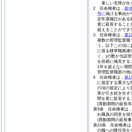
著しい支障が生
2
任命権者は，
前
号
に掲げる事由が
定年退職日がある
更に延長すること
超えることができ
3
任命権者は，
第1
複数の管理監督職
う。以下この項に
に係る標準職務遂
く。)
の数が当該管
を容易に補充する
1年を超えない期
管理監督職群の他
4
任命権者は，
第1
に規定する重大な
の項の規定により
害が引き続き生ず
間を更に延長する
(異動期間の延長等
第9条
任命権者は
れ職員の同意を得
(異動期間の延長
第10条
任命権者は
の職への降任等を