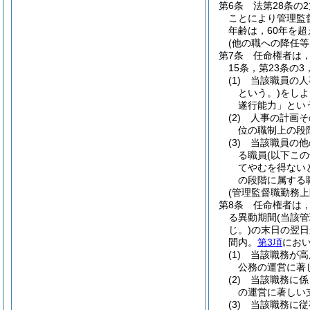
第6条
法第28条の
ことにより管理監
年齢は，60年を
(他の職への降任
第7条
任命権者は，
15条，第23条の
(1)
当該職員の人
という。)
をしよ
遂行能力」とい
(2)
人事の計画そ
位の職制上の段
(3)
当該職員の他
る職員
(以下こ
てやむを得ない
の段階に属する
(管理監督職勤務
第8条
任命権者は
る異動期間
(当該
じ。)
の末日の翌日
間内。
第3項
におい
(1)
当該職務が高
公務の運営に著
(2)
当該職務に係
の運営に著しい
(3)
当該職務に従