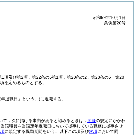
昭和59年10月1日
条例第20号
第1項及び第2項，第22条の5第1項，第28条の2，第28条の5，第28
事項を定めるものとする。
定年退職日」という。)
に退職する。
いて，次に掲げる事由があると認めるときは，
同条
の規定にかかわ
，当該職員を当該定年退職日において従事している職務に従事させ
1項
に規定する異動期間をいう。以下この項及び
次項
において同