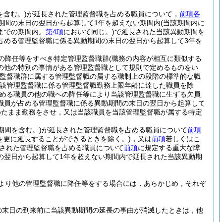
を含む。)
が延長された管理監督職を占める職員について，
前項各
期間の末日の翌日から起算して1年を超えない期間内
(当該期間内に
までの期間内。
第4項
において同じ。)
で延長された当該異動期間を
占める管理監督職に係る異動期間の末日の翌日から起算して3年を
の降任等をすべき特定管理監督職群
(職務の内容が相互に類似する
の他の特別の事情がある管理監督職として規則で定めるものをい
監督職群に属する管理監督職の属する職制上の段階の標準的な職
当該管理監督職に係る管理監督職勤務上限年齢に達した職員を除
める職員の他の職への降任等により当該管理監督職に生ずる欠員
職員が占める管理監督職に係る異動期間の末日の翌日から起算して
めたまま勤務をさせ，又は当該職員を当該管理監督職が属する特定
期間を含む。)
が延長された管理監督職を占める職員について
前項
を更に延長することができるときを除く。)
，又は
前項
若しくはこ
された管理監督職を占める職員について
前項
に規定する重大な障
の翌日から起算して1年を超えない期間内で延長された当該異動期
より他の管理監督職に降任等をする場合には，あらかじめ，それぞ
の末日の到来前に当該異動期間の延長の事由が消滅したときは，他