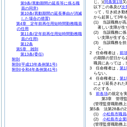
じ。)
(
同条第1項
又
第9条
(異動期間の延長等に係る職
以下この条及び
次
員の同意)
って，引き続き勤
第10条
(異動期間の延長事由が消滅
から起算して3年
した場合の措置)
(1)
当該職務が高
第4章
定年前再任用短時間勤務職員
著しい支障が生
の任用
(2)
当該職務に係
第11条
(定年前再任用短時間勤務職
い支障が生ずる
員の任用)
(3)
当該職務を担
第12条
と。
第5章
雑則
2
任命権者は，
前
第13条
(委任)
の期限の翌日から
附則
職員にあっては，
附則
(平成13年条例第1号)
3
任命権者は，
第1
附則
(令和4年条例第41号)
らない。
4
任命権者は，
第1
により延長された
のとする。
5
前各項
の規定を
第3章
管理
(管理監督職勤務
第5条
法第28条の
(1)
小松島市職員
(2)
小松島市企業
(管理監督職勤務上