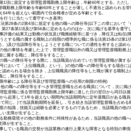
2第1項に規定する管理監督職勤務上限年齢は，年齢60年とする。
ただし
督職勤務上限年齢を年齢60年とすることが著しく不適当と認められる
超え64年を超えない範囲内で任命権者が定める年齢とする。
等を行うに当たって遵守すべき基準)
法第28条の2第4項に規定する他の職への降任等
(以下この章において「
3，第27条第1項及び第56条に定めるもののほか，次に掲げる基準を遵
事評価の結果又は勤務の状況及び職務経験等に基づき，降任又は転任
(
うとする職の属する職制上の段階の標準的な職に係る法第15条の2第1
う。)
及び当該降任等をしようとする職についての適性を有すると認めら
の他の事情を考慮した上で，管理監督職以外の職又は管理監督職勤務上
階に属する職に，降任等をすること。
の職への降任等をする際に，当該職員が占めていた管理監督職が属する
の号において「上位職職員」という。)
の他の職への降任等もする場合に
と認められる場合を除き，上位職職員の降任等をした職が属する職制上
職に，降任等をすること。
上限年齢による降任等及び管理監督職への任用の制限の特例)
，他の職への降任等をすべき管理監督職を占める職員について，次に掲
管理監督職に係る管理監督職勤務上限年齢に達した日の翌日から同日以後
から起算して1年を超えない期間内
(当該期間内に定年退職日がある職
て同じ。)
で当該異動期間を延長し，引き続き当該管理監督職を占める
度の知識，技能又は経験を必要とするものであるため，当該職員の他の
しい支障が生ずること。
る勤務環境その他の勤務条件に特殊性があるため，当該職員の他の職へ
支障が生ずること。
事している職員の交替が当該業務の遂行上重大な障害となる特別の事情