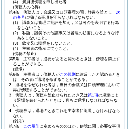
(4)
満員後傍聴を申し出た者
(傍聴人の心得)
第4条
傍聴人は，会議又は口頭審理の間，静粛を旨とし，
次
の各号
に掲げる事項を守らなければならない。
(1)
議事又は審理に批評を加え，又は可否を表明する行為
をしないこと。
(2)
私語，談笑その他議事又は審理の妨害になるような行
為をしないこと。
(3)
飲食又は喫煙をしないこと。
(4)
主宰者の指示に従うこと。
(傍聴の禁止)
第5条
主宰者は，必要があると認めるときは，傍聴を禁止す
ることができる。
(退場)
第6条
主宰者は，傍聴人が
この規則
に違反したと認めるとき
は，その者に退場を命ずることができる。
2
退場を命ぜられた者は，当日の会議又は口頭審理において
再び傍聴することができない。
3
傍聴人は，傍聴を禁止せられたとき又は
第1項
の規定によ
り退場を命ぜられたときは，直ちに退場しなければならな
い。
4
傍聴券は，退場のときこれを主宰者に返還しなければなら
ない。
(雑則)
第7条
この規則
に定めるもののほか，傍聴に関し必要な事項