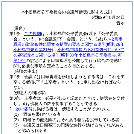
○小松島市公平委員会の会議等傍聴に関する規則
昭和29年8月24日
告示
(目的)
第1条
この規則
は，小松島市公平委員会
(以下「公平委員
会」という。)
の会議
(以下「会議」という。)
及び
小松島市
職員の勤務条件に関する措置の要求に関する規則
(昭和26年
小松島市規則第21号)
，
小松島市職員の不利益処分について
の審査請求に関する規則
(昭和39年小松島市公平委員会規則
第1号)
の規定による口頭審理を公開して行う場合の傍聴に
関し必要な事項を定めることを目的とする。
(傍聴の申出)
第2条
会議又は口頭審理を傍聴しようとする者は，これを主
宰する者
(以下「主宰者」という。)
に申し出なければなら
ない。
(傍聴人の制限等)
第3条
主宰者は，必要があると認めたときは，傍聴券を交付
し，又は傍聴人の数を制限することができる。
2
次の各号
に掲げる者は，傍聴することができない。
(1)
酒気を帯びている者
(2)
凶器その他危険のおそれある物品を携帯している者
(3)
会議又は口頭審理の円満な進行を妨げるおそれがある
と認められる者