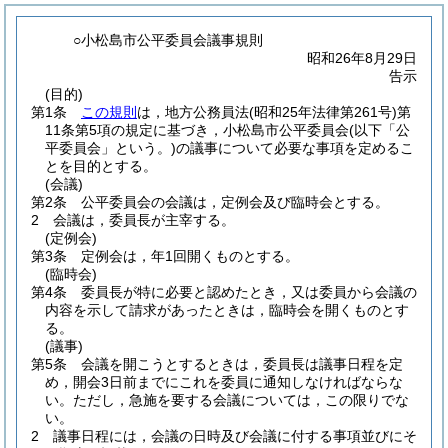
○小松島市公平委員会議事規則
昭和26年8月29日
告示
(目的)
第1条
この規則
は，地方公務員法
(昭和25年法律第261号)
第
11条第5項の規定に基づき，小松島市公平委員会
(以下「公
平委員会」という。)
の議事について必要な事項を定めるこ
とを目的とする。
(会議)
第2条
公平委員会の会議は，定例会及び臨時会とする。
2
会議は，委員長が主宰する。
(定例会)
第3条
定例会は，年1回開くものとする。
(臨時会)
第4条
委員長が特に必要と認めたとき，又は委員から会議の
内容を示して請求があったときは，臨時会を開くものとす
る。
(議事)
第5条
会議を開こうとするときは，委員長は議事日程を定
め，開会3日前までにこれを委員に通知しなければならな
い。
ただし，急施を要する会議については，この限りでな
い。
2
議事日程には，会議の日時及び会議に付する事項並びにそ