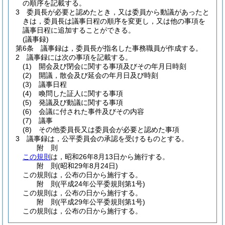
の順序を記載する。
3
委員長が必要と認めたとき，又は委員から動議があったと
きは，委員長は議事日程の順序を変更し，又は他の事項を
議事日程に追加することができる。
(議事録)
第6条
議事録は，委員長が指名した事務職員が作成する。
2
議事録には次の事項を記載する。
(1)
開会及び閉会に関する事項及びその年月日時刻
(2)
開議，散会及び延会の年月日及び時刻
(3)
議事日程
(4)
喚問した証人に関する事項
(5)
発議及び動議に関する事項
(6)
会議に付された事件及びその内容
(7)
議事
(8)
その他委員長又は委員会が必要と認めた事項
3
議事録は，公平委員会の承認を受けるものとする。
附
則
この規則
は，昭和26年8月13日から施行する。
附
則
(昭和29年8月24日
)
この規則は，公布の日から施行する。
附
則
(平成24年
公平委規則第1号)
この規則は，公布の日から施行する。
附
則
(平成29年
公平委規則第1号)
この規則は，公布の日から施行する。