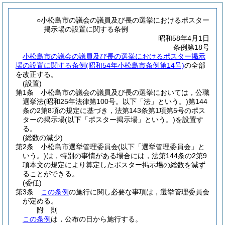
○小松島市の議会の議員及び長の選挙におけるポスター
掲示場の設置に関する条例
昭和58年4月1日
条例第18号
小松島市の議会の議員及び長の選挙におけるポスター掲示
場の設置に関する条例(昭和54年小松島市条例第14号)
の全部
を改正する。
(設置)
第1条
小松島市の議会の議員及び長の選挙においては，公職
選挙法
(昭和25年法律第100号。以下「法」という。)
第144
条の2第8項の規定に基づき，法第143条第1項第5号のポス
ターの掲示場
(以下「ポスター掲示場」という。)
を設置す
る。
(総数の減少)
第2条
小松島市選挙管理委員会
(以下「選挙管理委員会」と
いう。)
は，特別の事情がある場合には，法第144条の2第9
項本文の規定により算定したポスター掲示場の総数を減ず
ることができる。
(委任)
第3条
この条例
の施行に関し必要な事項は，選挙管理委員会
が定める。
附
則
この条例
は，公布の日から施行する。