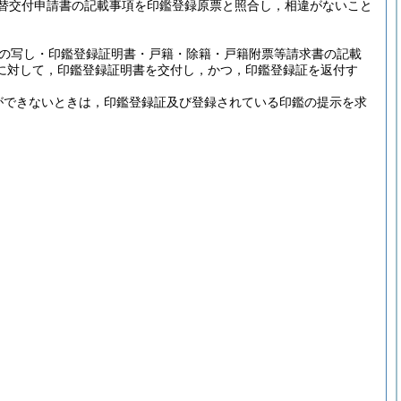
替交付申請書の記載事項を印鑑登録原票と照合し，相違がないこと
。
の写し・印鑑登録証明書・戸籍・除籍・戸籍附票等請求書の記載
に対して，印鑑登録証明書を交付し，かつ，印鑑登録証を返付す
ができないときは，印鑑登録証及び登録されている印鑑の提示を求