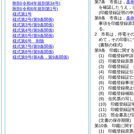
第7条
市長は，
条例
附則
(令和4年規則第34号)
を確認したうえ，
附則
(令和6年規則第1号)
(印鑑登録証明の申
様式第1号
第8条
市長は，
条例
様式第2号
(第9条関係)
事項を印鑑登録原
様式第3号
(第9条関係)
る。
様式第4号
(第9条関係)
2
市長は，停電そ
様式第5号
(第9条関係)
めて，その印影に
様式第6号
削除
(書類の様式)
様式第7号
(第9条関係)
第9条
印鑑に関す
様式第8号
(第9条関係)
(1)
印鑑登録申
様式第9号
(第4条，第9条関係)
(2)
印鑑登録原
(3)
印鑑登録証
(4)
印鑑登録証
(5)
印鑑登録証
(6)
印鑑登録事
(7)
印鑑登録廃
(8)
印鑑登録補
(9)
住民票の写し
(10)
印鑑登録
(11)
印鑑登録証
(12)
照会書及
(文書の保存期限)
第10条
印鑑に関す
(1)
印鑑登録原票