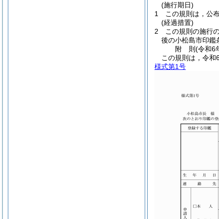
(施行期日)
1
この規則は，公
(経過措置)
2
この規則の施行
後の小松島市印鑑
附
則
(令和6
この規則は，令和6
様式第1号