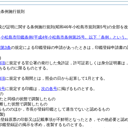
鑑条例施行規則
及び証明に関する条例施行規則(昭和46年小松島市規則第5号)の全部を
，
小松島市印鑑条例
(平成4年小松島市条例第25号。以下「条例」という。
第3条
の規定による印鑑登録の申請があったときは，印鑑登録申請書の
)
3項
に規定する官公署の発行した免許証，許可証若しくは身分証明書は
あるものに限るものとする。
4項
に規定する期間とは，照会の日から起算して1月とする。
6号
に規定する印鑑は，
次の各号
に掲げるものとする。
の
たと同様の状態で調製したもの
断した状態で調製したもの
るもののほか，市長が登録印鑑として適当でないと認めるもの
製)
鑑登録原票の印影又は記載事項が不鮮明となったとき，その他必要と認
印鑑登録証の掲示を求め，改製するものとする。