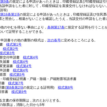
第9条
の規定による申請があったときは，印鑑登録証及び印鑑登録証引
当該申請をした者に対して，印鑑登録証を直接交付しなければならない
請等)
第16条第1項
の規定による申請があったときは，印鑑登録証及び住民票
票と照合し，相違がないことを確認したうえ，当該交付の申請をした者
の他のやむを得ない事由により，
条例第17条
に規定する証明を行うこと
ついて証明することができる。
る申請書その他の書類の様式は，
次の各号
に定めるところによる。
請書
様式第1号
票
様式第2号
様式第3号
引替交付申請書
様式第4号
亡失届書
様式第4号
項変更届書
様式第4号
止申請書
様式第4号
助原票
様式第5号
・印鑑登録証明書・戸籍・除籍・戸籍附票等請求書
証明書
様式第7号
明書
(
第8条第2項
の規定による証明用)
様式第8号
び回答書
様式第9号
る文書の保存期限は，次のとおりとする。
の除票は，消除した日から5年