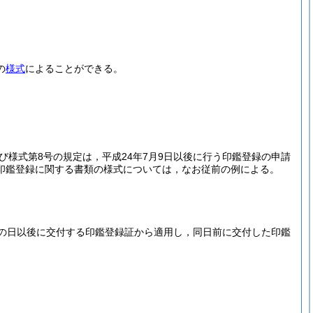
の
様式
によることができる。
び様式第8号の規定は，平成24年7月9日以後に行う印鑑登録の申請
印鑑登録に関する書類の様式については，なお従前の例による。
の日以後に交付する印鑑登録証から適用し，同日前に交付した印鑑