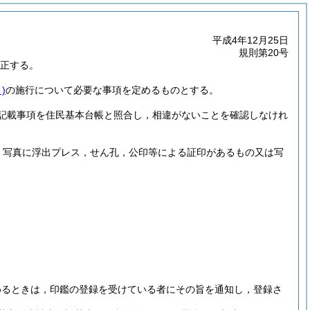
平成4年12月25日
規則第20号
改正する。
)
の施行について必要な事項を定めるものとする。
記載事項を住民基本台帳と照合し，相違がないことを確認しなけれ
，写真に浮出プレス，せん孔，公印等による証印があるもの又は写
めるときは，印鑑の登録を受けている者にその旨を通知し，登録さ