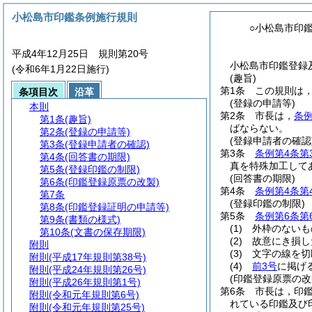
小松島市印鑑条例施行規則
○小松島市印
平成4年12月25日 規則第20号
小松島市印鑑登録
(令和6年1月22日施行)
(趣旨)
第1条
この規則は
条項目次
沿革
(登録の申請等)
本則
第2条
市長は，
条例
第1条
(趣旨)
ばならない。
第2条
(登録の申請等)
(登録申請者の確認
第3条
(登録申請者の確認)
第3条
条例第4条第
第4条
(回答書の期限)
真を特殊加工して
第5条
(登録印鑑の制限)
(回答書の期限)
第6条
(印鑑登録原票の改製)
第4条
条例第4条第
第7条
(登録印鑑の制限)
第8条
(印鑑登録証明の申請等)
第5条
条例第6条第
第9条
(書類の様式)
(1)
外枠のないも
第10条
(文書の保存期限)
(2)
故意にき損し
附則
(3)
文字の線を切
附則
(平成17年規則第38号)
(4)
前3号
に掲げ
附則
(平成24年規則第26号)
(印鑑登録原票の改
附則
(平成26年規則第1号)
第6条
市長は，印
附則
(令和元年規則第6号)
れている印鑑及び
附則
(令和元年規則第25号)