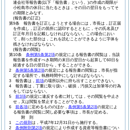
連会社等報告書
(以下「報告書」という。)
の作成の期限が
小松島市の休日に当たるときは，その日の翌日をもってそ
の期限とみなす。
(報告書の訂正)
第9条
報告書を訂正しようとする場合には，市長は，訂正届
を作成し，訂正の箇所に認印するとともに，その氏名及び
訂正年月日を記載しなければならない。
この場合におい
て，削った部分は，これを読むことができるように字体を
残さなければならない。
(報告書の閲覧)
第10条
条例第5条第2項
の規定による報告書の閲覧は，当該
報告書を作成すべき期間の末日の翌日から起算して60日を
経過する日の翌日から，することができる。
2
条例第5条第2項
の規定による報告書の閲覧は，市長が指
定する場所で，執務時間中にしなければならない。
3
報告書は，
前項
の場所以外に持ち出すことができない。
4
報告書は，丁重に取り扱い，破損，汚損又は加筆等の行為
をしてはならない。
5
前3項
の規定に違反する者に対しては，その閲覧を中止さ
せ，又は閲覧を禁止することができる。
6
前各項
に定めるもののほか，
条例第5条第2項
の規定によ
る報告書の閲覧に関し必要な事項は，市長が定める。
附
則
1
この規則
は，平成7年12月31日から施行する。
2
条例附則第2項
の規定により作成する資産等報告書につい