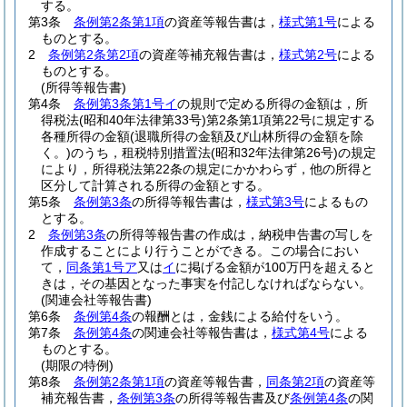
する。
第3条
条例第2条第1項
の資産等報告書は，
様式第1号
による
ものとする。
2
条例第2条第2項
の資産等補充報告書は，
様式第2号
による
ものとする。
(所得等報告書)
第4条
条例第3条第1号イ
の規則で定める所得の金額は，所
得税法
(昭和40年法律第33号)
第2条第1項第22号に規定する
各種所得の金額
(退職所得の金額及び山林所得の金額を除
く。)
のうち，租税特別措置法
(昭和32年法律第26号)
の規定
により，所得税法第22条の規定にかかわらず，他の所得と
区分して計算される所得の金額とする。
第5条
条例第3条
の所得等報告書は，
様式第3号
によるもの
とする。
2
条例第3条
の所得等報告書の作成は，納税申告書の写しを
作成することにより行うことができる。
この場合におい
て，
同条第1号ア
又は
イ
に掲げる金額が100万円を超えると
きは，その基因となった事実を付記しなければならない。
(関連会社等報告書)
第6条
条例第4条
の報酬とは，金銭による給付をいう。
第7条
条例第4条
の関連会社等報告書は，
様式第4号
による
ものとする。
(期限の特例)
第8条
条例第2条第1項
の資産等報告書，
同条第2項
の資産等
補充報告書，
条例第3条
の所得等報告書及び
条例第4条
の関