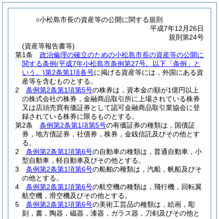
○小松島市長の資産等の公開に関する規則
平成7年12月26日
規則第24号
(資産等報告書等)
第1条
政治倫理の確立のための小松島市長の資産等の公開に
関する条例
(平成7年小松島市条例第27号。以下「条例」と
いう。)
第2条第1項各号
に掲げる資産等には，外国にある資
産等を含むものとする。
2
条例第2条第1項第5号
の株券は，資本金の額が1億円以上
の株式会社の株券，金融商品取引所に上場されている株券
又は店頭売買有価証券として認可金融商品取引業協会に登
録されている株券に限るものとする。
第2条
条例第2条第1項第5号
の有価証券の種類は，国債証
券，地方債証券，社債券，株券，金銭信託及びその他とす
る。
2
条例第2条第1項第6号
の自動車の種類は，普通自動車，小
型自動車，軽自動車及びその他とする。
3
条例第2条第1項第6号
の船舶の種類は，汽船，帆船及びそ
の他とする。
4
条例第2条第1項第6号
の航空機の種類は，飛行機，回転翼
航空機，滑空機及びその他とする。
5
条例第2条第1項第6号
の美術工芸品の種類は，絵画，彫
刻，書，陶器，磁器，漆器，ガラス器，刀剣及びその他と